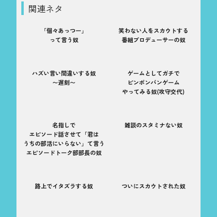
関連ネタ
「個々あっつー」
笑わない人をスカウトする
って言う奴
番組プロデューサーの奴
ハズい言い間違いする奴
ゲームとしてガチで
〜遅刻〜
ピンポンパンゲーム
やってみる奴(攻守交代)
名指しで
雑談のスタミナない奴
エピソード話させて「君は
うちの部活にいらない」て言う
エピソードトーク部部長の奴
路上でイタズラする奴
ついにスカウトされた奴