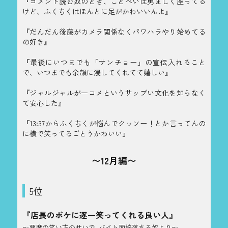
『コメント読む奴のとき、ごとぺいは勇ましく座ってる
けど、ふくちくはほんとに足がかわいいんよ』
『だんだん後藤がカメラ関係なくパワハラやり始めてる
の好き』
『最後にいつまでも「サンチョー」の宣伝入れること
で、いつまでも余韻に浸してくれてて嬉しい』
『ジャルジャルが一コメというサッブい文化を知らなく
て安心した』
『13:37からふくちくが悩んでクッソー！とか言ってんの
に横で笑ってるごとうかわいい』
〜12月編〜
5位
『店長のボケに逐一笑ってくれる良い人』
〜悪魔の笑い方のせいで､バイト面接落ちる奴より〜