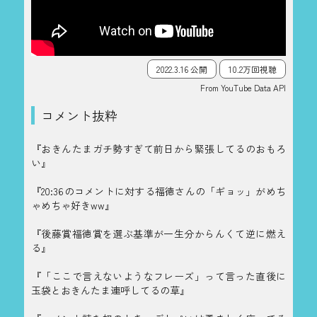
2022.3.16 公開
10.2万回視聴
From YouTube Data API
コメント抜粋
『おきんたまガチ勢すぎて前日から緊張してるのおもろ
い』
『20:36のコメントに対する福徳さんの「ギョッ」がめち
ゃめちゃ好きww』
『後藤賞福徳賞を選ぶ基準が一生分からんくて逆に燃え
る』
『「ここで言えないようなフレーズ」って言った直後に
玉袋とおきんたま連呼してるの草』