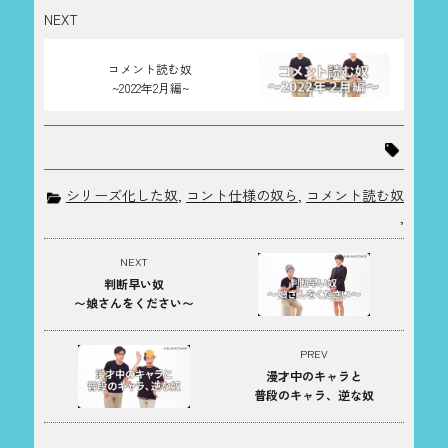
NEXT
コメント読む奴
~2022年2月編~
シリーズ化した奴
,
コント仕様の奴ら
,
コメント読む奴
,
NEXT
判断早い奴
〜娘さんをください〜
PREV
漫才中のキャラと
普段のキャラ、逆な奴