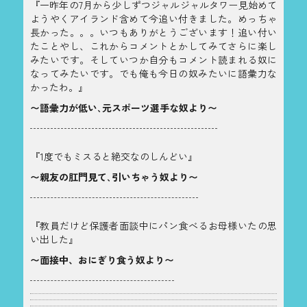
『一昨年の7月から少しずつジャルジャルタワー見始めて
ようやくアイランド含めて今追い付きました。めっちゃ
長かった。。。いつもありがとうございます！追い付い
たことやし、これからコメントとかしてみてさらに楽し
みたいです。そしていつか自分もコメント読まれる奴に
なってみたいです。でも俺も今日の奴みたいに語彙力な
かったわ。』
〜語彙力が低い､元スポーツ選手な奴より〜
『1度でもミスると絶交なのしんどい』
〜親友の肛門見て､引いちゃう奴より〜
『教員だけど保護者面談中にパン食べるお母様いたの思
い出した』
〜面接中、おにぎり食う奴より〜