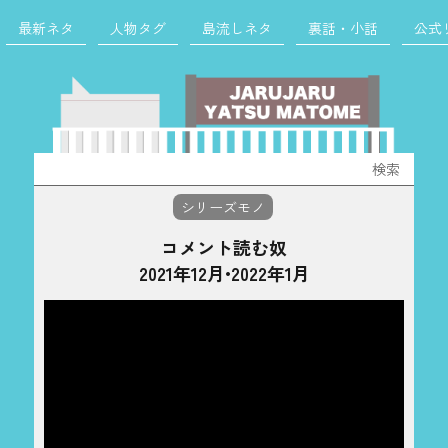
最新ネタ
人物タグ
島流しネタ
裏話・小話
公式
検
索:
シリーズモノ
コメント読む奴
2021年12月•2022年1月