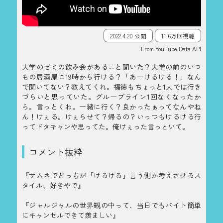
2022.4.20 公開
11.6万回視聴
From YouTube Data API
大学のゼミの飲み会があること聞いた？大学の前のいつ
もの居酒屋に19時から行ける？「あーけるける！」なん
で聞いてない？教えてくれ。福徳もちょっと1人では行き
づらいと思っていた。グループライン1回なくなったか
ら。言っとくわ。一緒に行く？良かったぁってなんやね
ん！けぇる。けぇらせて？帰るの？いっつもけるける行
ってドタキャンや思ってた。俺けぇった言っといて。
コメント抜粋
『サムネでどっちが「けるける」言う側か考えさせるス
タイル、好きやで』
『ジャルジャルの世界観の中って、当日でもバイト簡単
にキャンセルできて羨ましい』