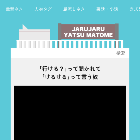
最新ネタ
人物タグ
島流しネタ
裏話・小話
公式
検
索:
｢行ける？｣って聞かれて
｢けるける｣って言う奴