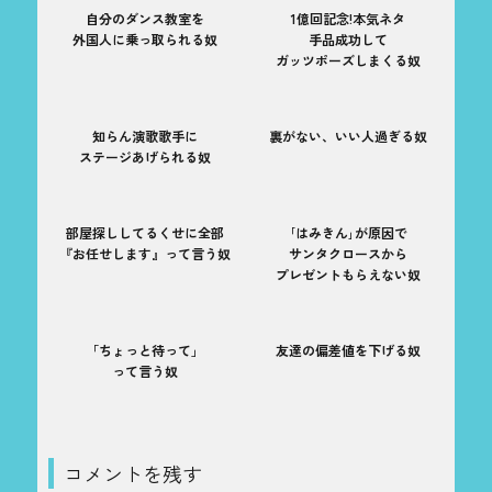
自分のダンス教室を
1億回記念!本気ネタ
外国人に乗っ取られる奴
手品成功して
ガッツポーズしまくる奴
知らん演歌歌手に
裏がない、いい人過ぎる奴
ステージあげられる奴
部屋探ししてるくせに全部
｢はみきん｣が原因で
『お任せします』って言う奴
サンタクロースから
プレゼントもらえない奴
「ちょっと待って」
友達の偏差値を下げる奴
って言う奴
コメントを残す