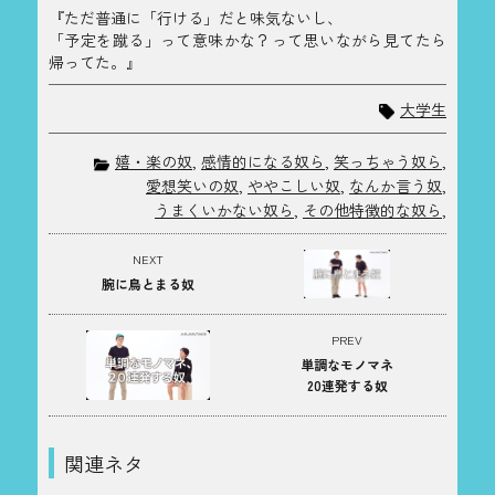
『ただ普通に「行ける」だと味気ないし、
「予定を蹴る」って意味かな？って思いながら見てたら
帰ってた。』
大学生
嬉・楽の奴
,
感情的になる奴ら
,
笑っちゃう奴ら
,
愛想笑いの奴
,
ややこしい奴
,
なんか言う奴
,
うまくいかない奴ら
,
その他特徴的な奴ら
,
NEXT
腕に鳥とまる奴
PREV
単調なモノマネ
20連発する奴
関連ネタ