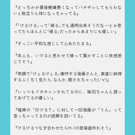
『どっちかが最後機嫌悪くなってバチギレしてもらわな
いと物足りん体になっちゃってる』
『｢けるける｣って｢帰る｣でも適用出来そうだなーとか思
ってたらほんとに｢帰る｣だったからあまりにも嬉しい』
『すっごい平和な感じして心あたたまる』
『本人も、いけると思わせて帰って驚かすことに快感感
じてそう』
『笑顔で｢けぇるけぇる｣連呼する後藤さんと､素直に納得
するふくちく見たら､なんか､癒されちゃった(ﾉ∀`)』
『いっつもドタキャンされてるのに、毎回ちゃんと誘っ
てあげてるの優しい』
『福徳の「行ける？」に対して一回後藤が「うん」って
言っちゃってるのが誤解を招いてる』
『けるけるつなぎ合わせたらM-1の登場曲作れそう』