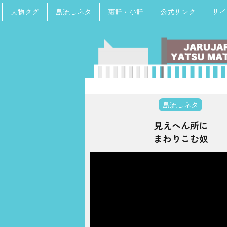
人物タグ
島流しネタ
裏話・小話
公式リンク
サイ
検
索:
島流しネタ
見えへん所に
まわりこむ奴