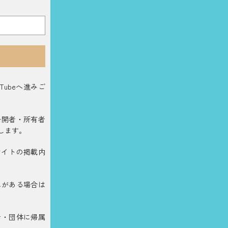
ubeへ進みご
公開者・所有者
します。
サイトの掲載内
れがある場合は
者・団体に帰属