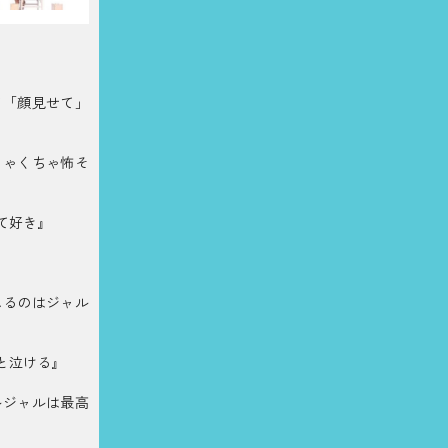
て「顔見せて」
ちゃくちゃ怖そ
て好き』
れるのはジャル
と泣ける』
ルジャルは最高