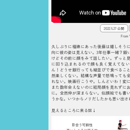
2022.5.27 公開
From 
久しぶりに福徳にあった後藤は嬉しそう
向に彼の姿は見えない。3年仕事一緒？飯
けどその前に顔をみて話したい。ずっと
に回り込まれるので顔も良く覚えてない
ん！どうせ飯行っても縦並びで食べるこ
然楽しくない。結構な声量で怒鳴っても
れない。映画行こうや。しんどいわ！変
また数年会えないのに結局顔を見れずに
に。全然仲が深まらない。似顔絵でも書
うかな。いつからノリだしたかも思い出さ
見えるところに来る奴↓
目合う可能性