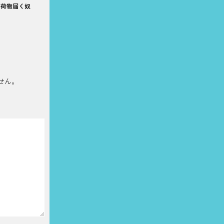
い荷物届く奴
せん。