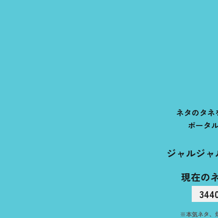
ネタのタネ
ポータ
ジャルジャ
現在の
344
※本気ネタ、