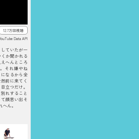
12.7万回視聴
YouTube Data API
にしていたが一
いくか聞かれる
見えへんところ
。それ嫌やね
とになるから全
全然前に来てく
に目立つだけ。
お別れすること
いて顔思い出そ
れへん。