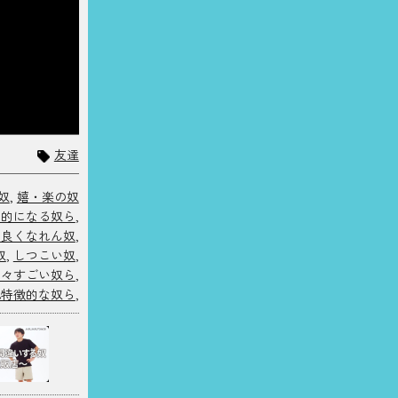
友達
奴
,
嬉・楽の奴
情的になる奴ら
,
仲良くなれん奴
,
奴
,
しつこい奴
,
色々すごい奴ら
,
他特徴的な奴ら
,