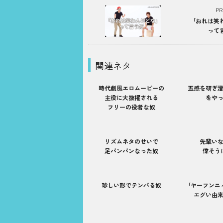
PR
｢おれは笑
って
関連ネタ
時代劇風エロムービーの
五感を研ぎ
主役に大抜擢される
をや
フリーの役者な奴
リズムネタのせいで
先輩い
足パンパンなった奴
偉そう
珍しい形でテンパる奴
｢ヤーフンニ
エグい由