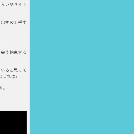
くらいやりそう
み出すの上手す
』
て会う約束する
ろいると思って
なこれは』
き』