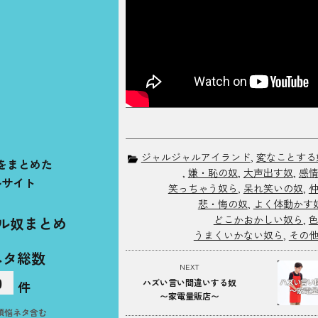
ジャルジャルアイランド
,
変なことする
をまとめた
,
嫌・恥の奴
,
大声出す奴
,
感
ルサイト
笑っちゃう奴ら
,
呆れ笑いの奴
,
悲・悔の奴
,
よく体動かす
どこかおかしい奴ら
,
ル奴まとめ
うまくいかない奴ら
,
その
ネタ総数
NEXT
0
ハズい言い間違いする奴
件
〜家電量販店〜
煩悩ネタ含む