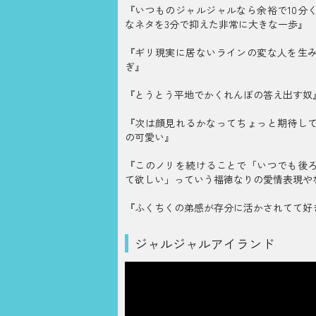
『いつものジャルジャルなら余裕で10分
なネタを3分で抑えた非常に大きな一歩』
『ギリ現実に居ないラインの変な人を生
ぎ』
『とうとう平地でかくれんぼの答え出す奴
『次は顔見れるかなってちょっと期待し
の可愛い』
『このノリを続けることで「いつでも後
て欲しい」っていう福徳なりの愛情表現や
『ふくちくの弟感が存分に活かされてて好
ジャルジャルアイランド