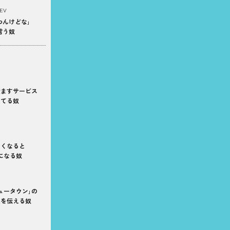
EV
わんけどな｣
言う奴
澄ますサービス
ってる奴
なくなると
になる奴
ュータウン｣の
来を伝える奴