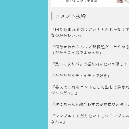
高いところに座る奴
コメント抜粋
『回り込まれるのうざい！とかじゃなく
なのがかわいい』
『何故かわからんけど配役逆だったらめ
うだからこっちでよかった』
『思いっきりバッて振り向かないの優しく
『ただただイチャイチャで好き』
『芸人でこれをコントとして出して許さ
ジャルだけ。』
『次にちゃんと顔合わすのが葬式やと思う
『シンプル＋くだらない＋しつこいジャ
なんよ』