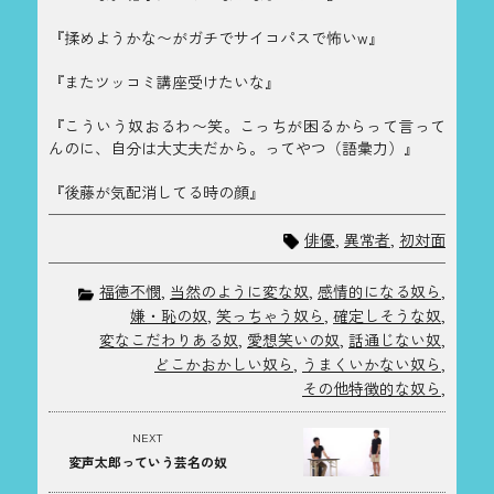
『揉めようかな〜がガチでサイコパスで怖いw』
『またツッコミ講座受けたいな』
『こういう奴おるわ〜笑。こっちが困るからって言って
んのに、自分は大丈夫だから。ってやつ（語彙力）』
『後藤が気配消してる時の顔』
俳優
,
異常者
,
初対面
福徳不憫
,
当然のように変な奴
,
感情的になる奴ら
,
嫌・恥の奴
,
笑っちゃう奴ら
,
確定しそうな奴
,
変なこだわりある奴
,
愛想笑いの奴
,
話通じない奴
,
どこかおかしい奴ら
,
うまくいかない奴ら
,
その他特徴的な奴ら
,
NEXT
変声太郎っていう芸名の奴