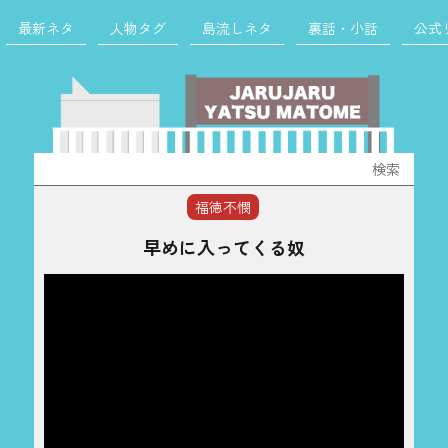
最新ネタ
人物タグ
島流しネタ
裏話・小話
公式
検
索:
福徳不憫
早めに入ってくる奴