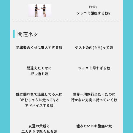
PREV
ツッコミ講座する奴5
関連ネタ
犯罪者のくせに善人すぎる奴
ゲストの内(うち)って奴
間違えたくせに
ツッコミ早すぎる奴
押し通す奴
蜂に襲われて混乱してる人に
世界一周旅行当たったのに
｢がむしゃらに走って!｣と
行かない方向に持っていく奴
アドバイスする奴
友達の父親と
嘘みたいにお腹痛い奴
二人きりで罵られる奴