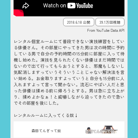
2018.6.18 公開
39.1万回視聴
From YouTube Data API
レンタル個室ルームにて普段できない演技練習をしてい
る俳優さん。その部屋にやってきた男は次の時間に予約
している男で自分の予約時間の15分前に部屋に入って待
機し始めた。演技を見られたくない俳優はまだ時間では
ないので出て行ってもらおうとすると、邪魔もしないし
気配消しますっていうそういうことじゃない解決法を言
い始める。お金取りますよっていうと自分も15分前に人
入れますよって言って聞かない。流石にやばい人だと思
った俳優は揉める前に帰ろうとする。男は急に立ち上が
り、揉めよかなぁ！と威嚇しながら迫ってきたので急い
でその部屋を後にした。
レンタルルームに入ってくる奴↓
森田てんぎって奴