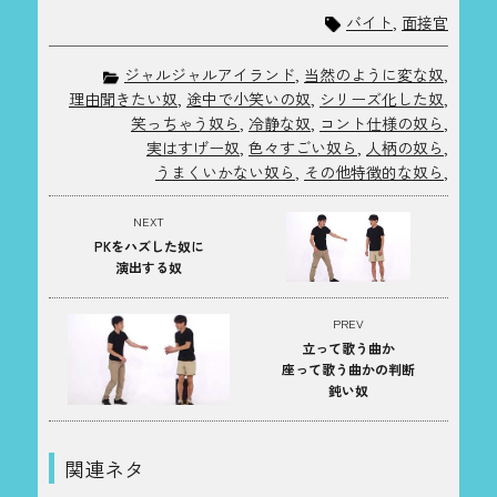
バイト
,
面接官
ジャルジャルアイランド
,
当然のように変な奴
,
理由聞きたい奴
,
途中で小笑いの奴
,
シリーズ化した奴
,
笑っちゃう奴ら
,
冷静な奴
,
コント仕様の奴ら
,
実はすげー奴
,
色々すごい奴ら
,
人柄の奴ら
,
うまくいかない奴ら
,
その他特徴的な奴ら
,
NEXT
PKをハズした奴に
演出する奴
PREV
立って歌う曲か
座って歌う曲かの判断
鈍い奴
関連ネタ