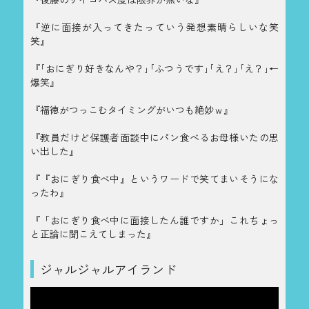
『逆に面接が入ってきたっていう発想素晴らしいな笑
笑』
『｢おにぎり好きなんや？｣｢ふつうです｣｢え？｣｢え？｣←
爆笑』
『福徳がつっこむタイミングがいつも絶妙ｗ』
『教員だけど保護者面談中にパン食べるお母様いたの思
い出した』
『『おにぎり食べ中』というワードで笑てまいそうにな
ったわ』
『「おにぎり食べ中に面接したん誰ですか」これちょっ
と正論に聞こえてしまった』
ジャルジャルアイランド