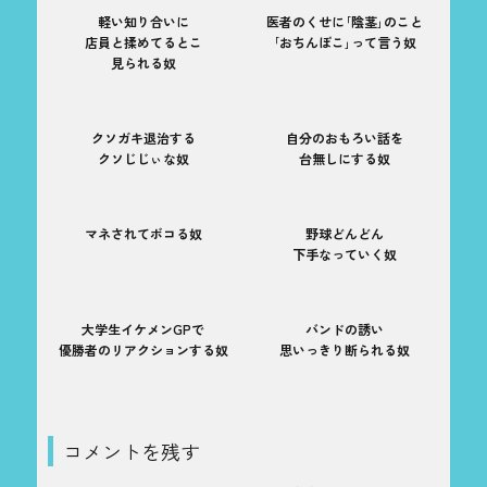
軽い知り合いに
医者のくせに｢陰茎｣のこと
店員と揉めてるとこ
｢おちんぽこ｣って言う奴
見られる奴
クソガキ退治する
自分のおもろい話を
クソじじぃな奴
台無しにする奴
マネされてボコる奴
野球どんどん
下手なっていく奴
大学生イケメンGPで
バンドの誘い
優勝者のリアクションする奴
思いっきり断られる奴
コメントを残す