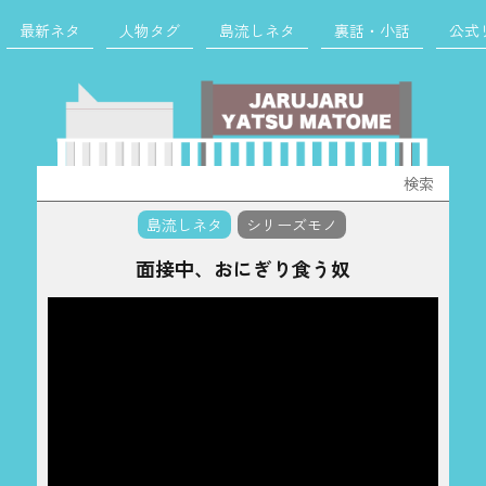
最新ネタ
人物タグ
島流しネタ
裏話・小話
公式
検
索:
島流しネタ
シリーズモノ
面接中、おにぎり食う奴