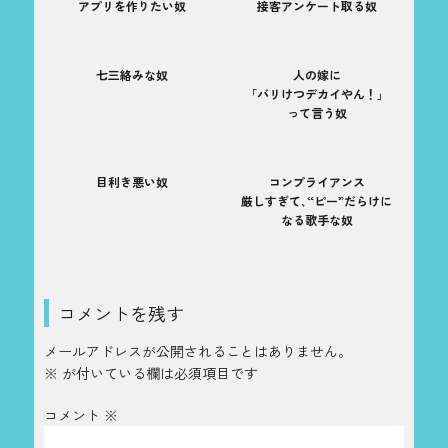
アプリを作りたい奴
接客アンケート取る奴
七三絡みな奴
人の嫁に
「バリけつデカイやん！」
って言う奴
目利き悪い奴
コンプライアンス
厳しすぎて､“ピー”だらけに
なる歌手な奴
コメントを残す
メールアドレスが公開されることはありません。
※
が付いている欄は必須項目です
コメント
※