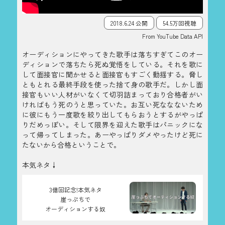
2018.6.24 公開
54.5万回視聴
From YouTube Data API
オーディションにやってきた歌手は落ちすぎてこのオー
ディションで落ちたら死ぬ覚悟をしている。それを歌に
して面接官に聞かせると面接官もすごく動揺する。脅し
ともとれる最終手段を使った捨て身の歌手だ。しかし面
接官もいい人材がいなくて切羽詰まっており合格者がい
ければもう死のうと思っていた。お互い死ななないため
に彼にもう一度歌を絞り出してもらおうとするがやっぱ
りだめっぽい。そして限界を迎えた歌手はパニックにな
って帰ってしまった。あーやっぱりダメやったけど死に
たないから合格ということで。
本気ネタ↓
3億回記念!本気ネタ
崖っぷちで
オーディションする奴