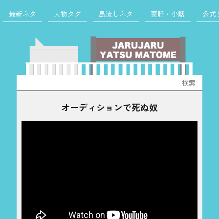
最新ネタ
人物タグ
島流しネタ
裏話・小話
公式
検
索:
オーディションで死ぬ奴