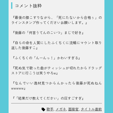
コメント抜粋
『最後の膝こすりながら、「死にたないから合格ぅ」の
ラインスタンプ作ってくださいお願いします。』
『後藤の「何言うてんのこいつ」まじで好き』
『自らの命を人質にしたふくちくに流暢にマウント取り
返した後藤すこ』
『ふくちくの「んーんっ！」かわいすぎる』
『死ぬ気で歌った曲がティッシュが切れたからドラッグ
ストアに行こうは笑うやろw』
『なんでいい逸材見つからんかったら後藤が死ぬねん
wwwww』
『「結果だけ教えてください」の圧すごすぎ』
歌手
,
メガネ
,
面接官
,
タイトル直前