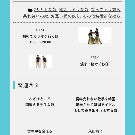
2人ともな奴
,
確定しそうな奴
,
笑っちゃう奴ら
,
呆れ笑いの奴
,
お互い様の奴ら
,
その他特徴的な奴ら
,
NEXT
初めてカラオケ行く奴
19:00〜20:00
PREV
漫才に賭ける奴①
関連ネタ
ふざけどころ
長年売れない歌手を韓国
間違える先生な奴
留学させて韓国アイドル
として売り出そうとする奴
世の中を変える
入店前に