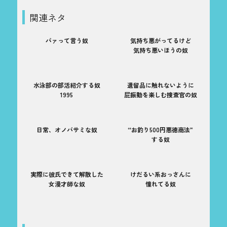
関連ネタ
パァって言う奴
気持ち悪がってるけど
気持ち悪いほうの奴
水泳部の部活紹介する奴
遺留品に触れないように
1995
屁振動を楽しむ捜査官の奴
日常、オノバサミな奴
“お釣り500円悪徳商法”
する奴
実際に彼氏できて解散した
けだるい系おっさんに
女漫才師な奴
憧れてる奴