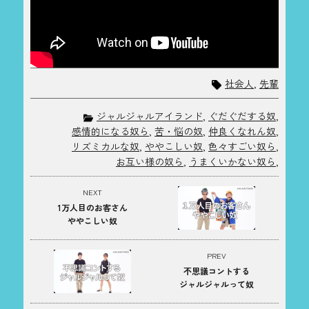
社会人
,
先輩
ジャルジャルアイランド
,
ぐだぐだする奴
,
感情的になる奴ら
,
苦・悩の奴
,
仲良くなれん奴
,
リズミカルな奴
,
ややこしい奴
,
色々すごい奴ら
,
お互い様の奴ら
,
うまくいかない奴ら
,
NEXT
1万人目のお客さん
ややこしい奴
PREV
不思議コントする
ジャルジャルって奴