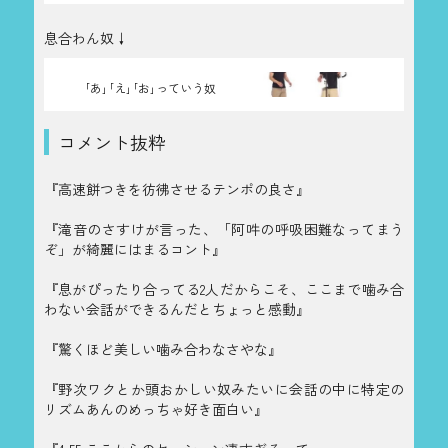
息合わん奴↓
｢あ｣｢え｣｢お｣っていう奴
コメント抜粋
『高速餅つきを彷彿させるテンポの良さ』
『滝音のさすけが言った、「阿吽の呼吸困難なってまう
ぞ」が綺麗にはまるコント』
『息がぴったり合ってる2人だからこそ、ここまで噛み合
わない会話ができるんだとちょっと感動』
『驚くほど美しい噛み合わなさやな』
『野次ワクとか頭おかしい奴みたいに会話の中に特定の
リズムあんのめっちゃ好き面白い』