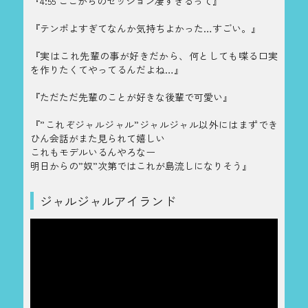
『4:55 ここからのセッション凄すぎるって』
『テンポよすぎてなんか気持ちよかった…すごい。』
『実はこれ先輩の事が好きだから、何としても喋る口実
を作りたくてやってるんだよね…』
『ただただ先輩のことが好きな後輩で可愛い』
『”これぞジャルジャル”ジャルジャル以外にはまずでき
ひん会話がまた見られて嬉しい
これもモデルいるんやろなー
明日からの”奴”次第ではこれが島流しになりそう』
ジャルジャルアイランド