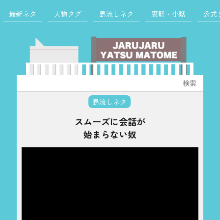
最新ネタ
人物タグ
島流しネタ
裏話・小話
公式
検
索:
島流しネタ
スムーズに会話が
始まらない奴