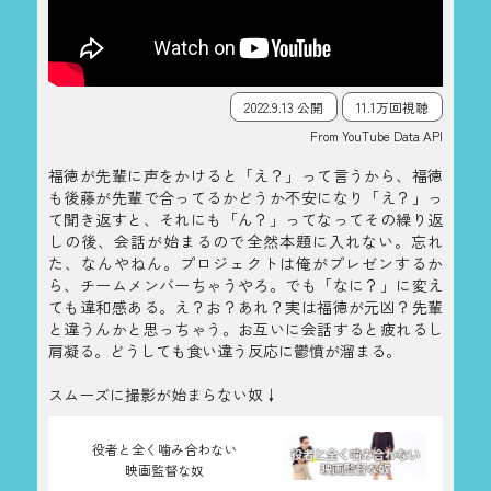
2022.9.13 公開
11.1万回視聴
From YouTube Data API
福徳が先輩に声をかけると「え？」って言うから、福徳
も後藤が先輩で合ってるかどうか不安になり「え？」っ
て聞き返すと、それにも「ん？」ってなってその繰り返
しの後、会話が始まるので全然本題に入れない。忘れ
た、なんやねん。プロジェクトは俺がプレゼンするか
ら、チームメンバーちゃうやろ。でも「なに？」に変え
ても違和感ある。え？お？あれ？実は福徳が元凶？先輩
と違うんかと思っちゃう。お互いに会話すると疲れるし
肩凝る。どうしても食い違う反応に鬱憤が溜まる。
スムーズに撮影が始まらない奴↓
役者と全く噛み合わない
映画監督な奴