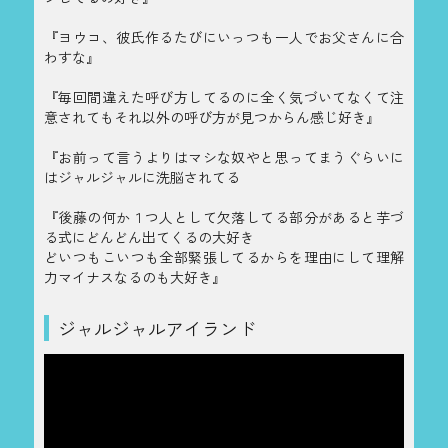
『ヨウコ、彼氏作るたびにいっつも一人でお父さんに合
わすな』
『毎回間違えた呼び方してるのに全く気づいてなくて注
意されてもそれ以外の呼び方が見つからん感じ好き』
『お前って言うよりはマシな奴やと思ってまうぐらいに
はジャルジャルに洗脳されてる
『後藤の何か１つ人として欠落してる部分があると芋づ
る式にどんどん出てくるの大好き
どいつもこいつも全部緊張してるからを理由にして理解
力マイナスなるのも大好き』
ジャルジャルアイランド