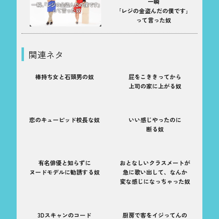
一瞬
｢レジの金盗んだの僕です｣
って言った奴
関連ネタ
棒持ち女と石頭男の奴
屁をこききってから
上司の家に上がる奴
恋のキューピッド校長な奴
いい感じやったのに
断る奴
有名俳優と知らずに
おとなしいクラスメートが
ヌードモデルに勧誘する奴
急に歌い出して、なんか
変な感じになっちゃった奴
3Dスキャンのコード
厨房で客をイジってんの