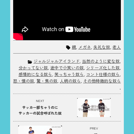
親
,
メガネ
,
失礼な奴
,
老人
ジャルジャルアイランド
,
当然のように変な奴
,
分かってない奴
,
途中で小笑いの奴
,
シリーズ化した奴
,
感情的になる奴ら
,
笑っちゃう奴ら
,
コント仕様の奴ら
,
怒・憤の奴
,
驚・焦の奴
,
人柄の奴ら
,
その他特徴的な奴ら
,
NEXT
サッカー部ちゃうのに
サッカーの試合呼ばれた奴
PREV