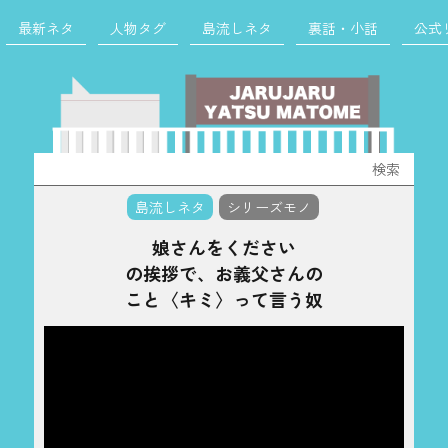
最新ネタ
人物タグ
島流しネタ
裏話・小話
公式
検
索:
島流しネタ
シリーズモノ
娘さんをください
の挨拶で、お義父さんの
こと〈キミ〉って言う奴