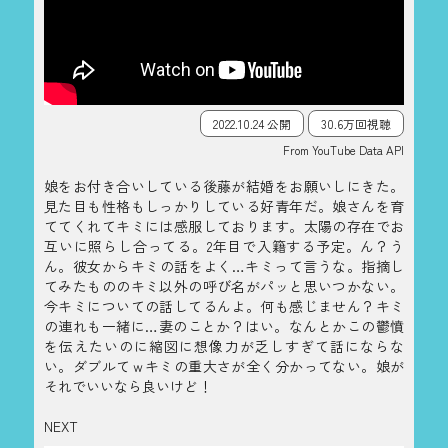
2022.10.24 公開
30.6万回視聴
From YouTube Data API
娘をお付き合いしている後藤が結婚をお願いしにきた。
見た目も性格もしっかりしている好青年だ。娘さんを育
ててくれてキミには感服しております。太陽の存在でお
互いに照らし合ってる。2年目で入籍する予定。ん？う
ん。彼女からキミの話をよく…キミって言うな。指摘し
てみたもののキミ以外の呼び名がパッと思いつかない。
今キミについての話してるんよ。何も感じません？キミ
の連れも一緒に…妻のことか？はい。なんとかこの鬱憤
を伝えたいのに縮図に想像力が乏しすぎて話にならな
い。ダブルてｗキミの重大さが全く分かってない。娘が
それでいいなら良いけど！
NEXT