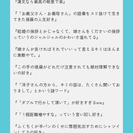
『漢文なら最高の敬意で草』
『「お義父さん・お義母さん」の語彙をスリ抜けて生き
てきた後藤の人生好き』
『結婚の挨拶とかじゃなくて、娘さんをくださいの挨拶
っていうのジャルジャルのかわいさ溢れてる』
『娘さんが良ければそれでいいって言えるキミはほんま
に素敵やで。』
『この手の後藤がどれだけ注意されても絶対理解できな
いの好き』
『「洋子さんの方から、キミの話は、たくさん聞いてお
りまして」とかいう謎ワード』
『「ダブルで行かして頂いて」が好きすぎるww』
『「１個距離増やすな」っていう言い回し好き』
『ふくちくが半パンのくせに雰囲気出すためにシャツイ
ンしてるの好き』