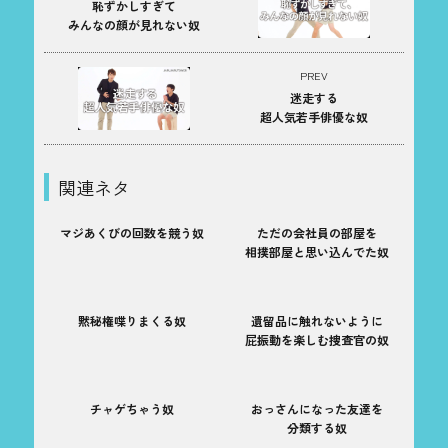
恥ずかしすぎて
みんなの顔が見れない奴
PREV
迷走する
超人気若手俳優な奴
関連ネタ
マジあくびの回数を競う奴
ただの会社員の部屋を
相撲部屋と思い込んでた奴
黙秘権喋りまくる奴
遺留品に触れないように
屁振動を楽しむ捜査官の奴
チャゲちゃう奴
おっさんになった友達を
分類する奴