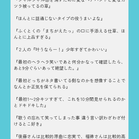
ツラ被ってるの草』
『ほんとに話通じないタイプの役うまいよな』
『ふくとくの「まちがえたっ」の口に手添える仕草、ほ
んとに上品すぎる』
『２人の『叶うならー！』少年すぎてかわいい』
『最初のヘラヘラ笑いであと何分かなって確認したら、
あと9分ぐらいあって絶望した。』
『最初どっちがネタ書いてる側なのかを想像することで
なんとか正気を保てられる』
『最初1〜2分キツすぎて、これを10分間見せられるのか
とドキドキした』
『歌うの忘れて笑ってしまった事 違う言い訳わざわざ付
けるとこ好き』
『後藤さんは比較的原曲に忠実で、福徳さんは比較的高