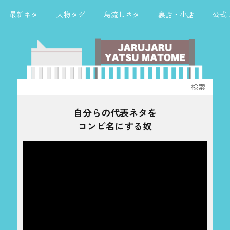
最新ネタ
人物タグ
島流しネタ
裏話・小話
公式
検
索:
自分らの代表ネタを
コンビ名にする奴