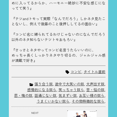
めに入ってるからか、ハーモニー絶妙に不安な感じにな
ってて笑う』
『テツandトモって実際「なんでだろう」しかネタ見たこ
とないし、例えで後藤のこと後押ししてるの面白い』
『コンビ名に縛られてるわけじゃないのになんでだろう
以外のネタ知らないテツトモおもろい』
『さっさとネタやってコンビ名言うたらいいのに、
めっちゃ長くしっかりネタやり切るの、ジャルジャル感
が満載で好き』
コンビ
,
タイトル直前
張り合う奴
,
途中で大笑いの奴
,
大声出す奴
,
感情的になる奴ら
,
笑っちゃう奴ら
,
苦・悩の奴
,
悲・悔の奴
,
話通じない奴
,
気まずい奴
,
お互い様の奴ら
,
うまくいかない奴ら
,
その他特徴的な奴ら
,
NEXT