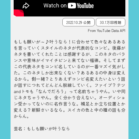
2022.10.29 公開
30.1万回視聴
From YouTube Data API
もしも願いが～♪叶うなら！に合わせて色々なあるある
を言っていくスタイルのネタが代表的なコンビ。後藤が
ネタを書いてくれたことは感謝するが、このネタのバラ
ンスや意味がイマイチピンと来てない福徳。そしてまず
この代表ネタをコンビ名しているのが一番マズイ気がし
た。このネタしか出来なくない？あるあるの中身は変え
るから。側一緒？とりあえずコンビ名変えたいという話
が話すにつれてどんどん脱線していく。ファイブ？テツ
andトモも「なんでだろう」って名前ちゃうやん。いや同
じネタちゃうやん。全く分かり合えない。オーディショ
ン受かってないのに名作言うな。補足とか立ち位置とか
変える？新鮮さいるなら。スイカの色と中の種の話も分
からん。
芸名：もしも願いが叶うなら