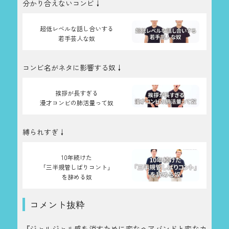
分かり合えないコンビ↓
超低レベルな話し合いする
若手芸人な奴
コンビ名がネタに影響する奴↓
挨拶が長すぎる
漫才コンビの肺活量って奴
縛られすぎ↓
10年続けた
「三半規管しばりコント」
を辞める奴
コメント抜粋
『ジャルジャル感を消すために変なヘアバンドと変なカ