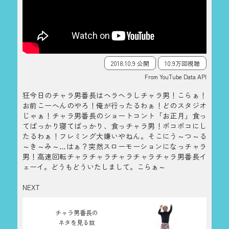
2018.10.9 公開
10.9万回視聴
From YouTube Data API
狂今日のチャラ男番長はヘラヘラしチャラ男！こらぁ！
お前こーへんのやろ！俺が行ったるわぁ！どのスタジオ
じゃぁ！チャラ男番長のショートコント「お正月」食っ
てばっかり寝てばっかり、食っチャラ男！ボコボコにし
たるわぁ！フレミング大嫌いやねん。そこにう～つ～る
～き～み～…はぁ？突然スローモーションになっチャラ
男！高速回転チャラチャラチャラチャラチャラ男番長イ
ェーイ。どうもどういたしまして。こらぁ～
NEXT
チャラ男番長の
ネタを見る奴