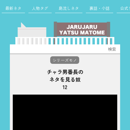
最新ネタ
人物タグ
島流しネタ
裏話・小話
公式
検
索:
シリーズモノ
チャラ男番長の
ネタを見る奴
12