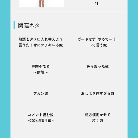
11
関連ネタ
敬語とタメ口入れ替えよう
ガードせず｢やめてー！｣
言うたくせにブチキレる奴
って言う奴
理解不能者
色々あった奴
〜病院〜
アカン奴
おしぼり遅すぎる奴
コメント読む奴
相方横向かせて
~2024年8月編~
泣く奴