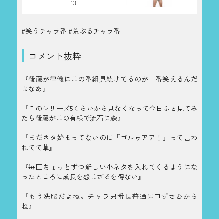
13
#笑うチャラ番 #荒ぶるチャラ番
コメント抜粋
『後藤が律儀にこの番組見続けてるのが一番笑えるんだ
よなあ』
『このシリーズ5くらいから見なくなって今日ふと見てみ
たら後藤がこの有様で流石に森』
『まだネタ始まってないのに『ゴルゥアア！』って言わ
れてて草』
『毎回ちょっとずつ新しい小ネタを入れてくるようにな
ったところに成長を感じざるを得ない』
『もう洗脳だよね。チャラ男番長普通に口ずさむから
ね』