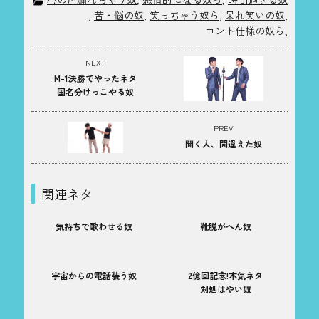
,
苦・悩の奴
,
笑っちゃう奴ら
,
呆れ笑いの奴
,
コント仕様の奴ら
,
NEXT
M-1決勝でやったネタ
国名分けっこやる奴
PREV
聞く人、間違えた奴
関連ネタ
気持ちで歌わせる奴
靴脱がへん奴
宇宙からの電話装う奴
2億回記念!本気ネタ
対処はやい奴