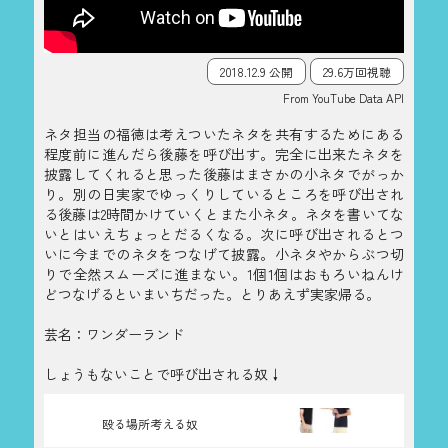
2018.12.9 公開
29.6万回視聴
From YouTube Data API
ネタ担当の福徳は考えついたネタを共有するためにある
程度前に進んだら後藤を呼び出す。完全に出来たネタを
披露してくれると思った後藤はまさかの小ネタでがっか
り。別の日実家でゆっくりしているところを呼び出され
る後藤は2時間かけていくとまた小ネタ。ネタを書いてな
いとはいえちょっとだるくなる。次に呼び出されるとつ
いに今までのネタをつなげて披露。小ネタやからぶつ切
りで全然スムーズに進まない。1個1個はおもろいねんけ
どつなげるといまいちだった。とりあえず実家帰る。
芸名：ワンダーランド
しょうもないことで呼び出される奴↓
殴る場所考える奴