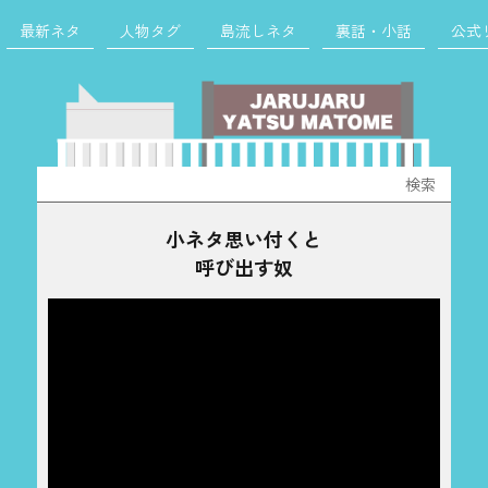
最新ネタ
人物タグ
島流しネタ
裏話・小話
公式
検
索:
小ネタ思い付くと
呼び出す奴