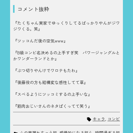
コメント抜粋
『たくちゃん実家でゆっくりしてるばっかりやんがジワ
ジワくる。笑』
『ツッコんだ後の空気www』
『B級コンビ名決めるの上手すぎ笑 パワージャングルと
かワンダーランドとか』
『ぶつ切りやんけでワロテもたわ』
『後藤役の方も結構変な感性してて草』
『スベるようにツッコミするの上手いな』
『筋肉おじいさんのネタぱくってて笑う』
キャラ
,
コンビ
心の声漏れちゃう奴
,
感情的になる奴ら
,
時間過ぎる奴