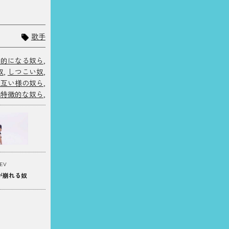
歌手
情的になる奴ら
,
奴
,
しつこい奴
,
お互い様の奴ら
,
他特徴的な奴ら
,
EV
が崩れる奴