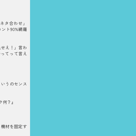
ネタ合わせ」
ント90%網羅
退せえ！」言わ
待ってって言え
ていうのセンス
ク何？』
明機材を固定す