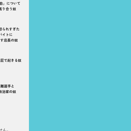
ー自」について
罵り合う奴
怒られすぎた
バイトに
出す店長の奴
っ屁で起きる奴
距離選手と
政治家の奴
せん。