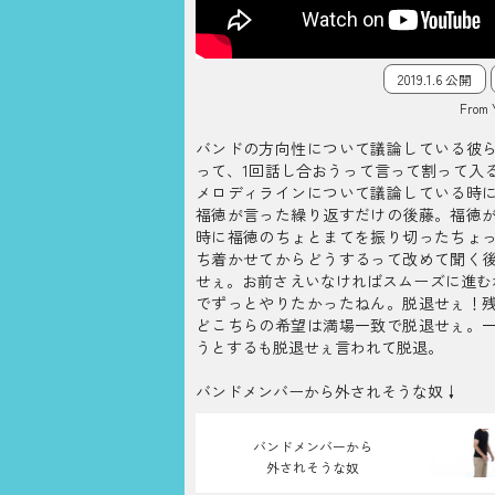
2019.1.6 公開
From 
バンドの方向性について議論している彼
って、1回話し合おうって言って割って入
メロディラインについて議論している時
福徳が言った繰り返すだけの後藤。福徳
時に福徳のちょとまてを振り切ったちょ
ち着かせてからどうするって改めて聞く
せぇ。お前さえいなければスムーズに進む
でずっとやりたかったねん。脱退せぇ！
どこちらの希望は満場一致で脱退せぇ。
うとするも脱退せぇ言われて脱退。
バンドメンバーから外されそうな奴↓
バンドメンバーから
外されそうな奴