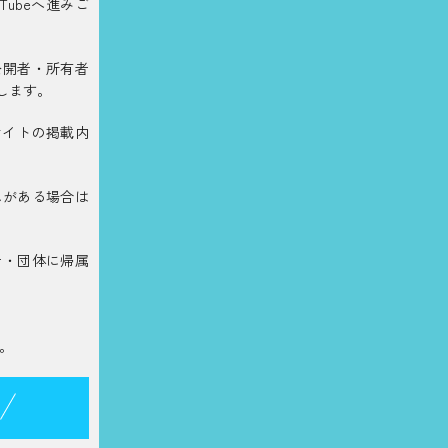
ubeへ進みご
公開者・所有者
します。
サイトの掲載内
れがある場合は
者・団体に帰属
。