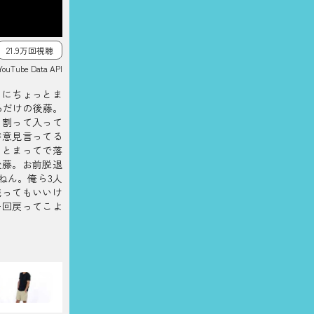
21.9万回視聴
YouTube Data API
らにちょっとま
るだけの後藤。
に割って入って
が意見言ってる
っとまってで落
後藤。お前脱退
ねん。俺ら3人
残ってもいいけ
一回戻ってこよ