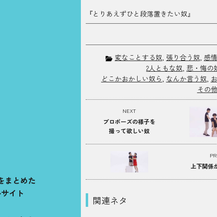
『とりあえずひと段落置きたい奴』
変なことする奴
,
張り合う奴
,
感
2人ともな奴
,
悲・悔の
どこかおかしい奴ら
,
なんか言う奴
,
その
NEXT
プロポーズの様子を
撮って欲しい奴
PR
上下関係
をまとめた
ルサイト
関連ネタ