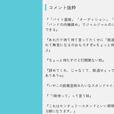
コメント抜粋
『「バイト面接」「オーディション」「
「バンドの内輪揉め」でジャルジャルのコ
できる』
『あれだけ待て待て言ってたくせに「脱
れて無言になるのおもろすぎwちょっと
よ』
『ちょっと待たすけど打開策ない奴』
『辞めてくれ、じゃなくて、脱退せぇっ
ありありw』
『いやこの前衛芸術みたいなスタンドマイ
『「1発待って」って言う奴』
『これはセンチュリースタンドといい照
る脚になります。』