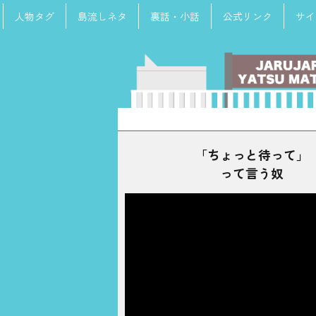
人物タグ
島流しネタ
裏話・小話
公式リンク
サイ
検
索:
「ちょっと待って」
って言う奴