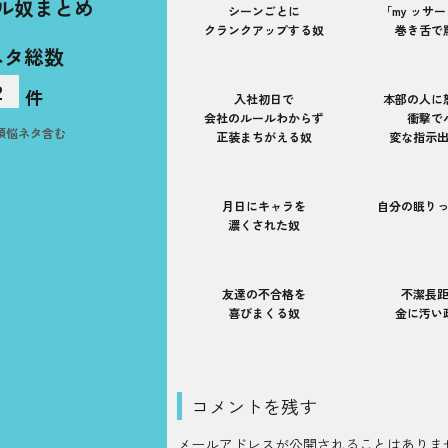
ル奴まとめ
シーンごとに
「my ッサ
クランクアップする奴
巻き舌で
ネタ総数
2
件
入社初日で
本部の人に
会社のルールわからず
衝撃で
煩悩ネタ含む
正装まちがえる奴
変な指示
月日にキャラを
自分の眠り
濃くされた奴
友達の不合格を
不潔長
喜びまくる奴
金に汚い
コメントを残す
メールアドレスが公開されることはありま