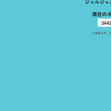
ジャルジャ
現在の
344
※本気ネタ、