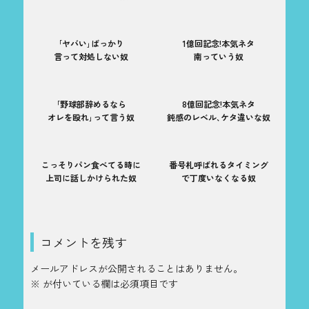
｢ヤバい｣ばっかり
1億回記念!本気ネタ
言って対処しない奴
南っていう奴
｢野球部辞めるなら
8億回記念!本気ネタ
オレを殴れ｣って言う奴
鈍感のレベル､ケタ違いな奴
こっそりパン食べてる時に
番号札呼ばれるタイミング
上司に話しかけられた奴
で丁度いなくなる奴
コメントを残す
メールアドレスが公開されることはありません。
※
が付いている欄は必須項目です