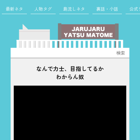
最新ネタ
人物タグ
島流しネタ
裏話・小話
公式
検
索:
なんで力士、目指してるか
わからん奴