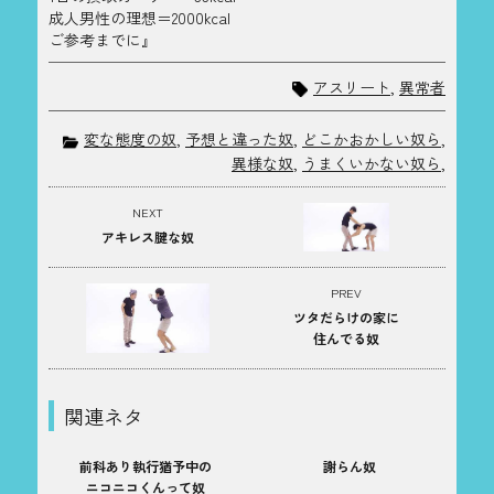
成人男性の理想＝2000kcal
ご参考までに』
アスリート
,
異常者
変な態度の奴
,
予想と違った奴
,
どこかおかしい奴ら
,
異様な奴
,
うまくいかない奴ら
,
NEXT
アキレス腱な奴
PREV
ツタだらけの家に
住んでる奴
関連ネタ
前科あり執行猶予中の
謝らん奴
ニコニコくんって奴