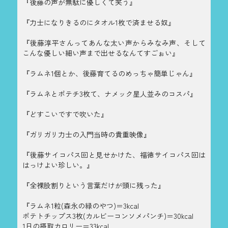
『後藤の声が無駄に優しくて笑う』
『力士になりきるのにタオル1枚で済ませる奴』
『後藤淳平さんってあんな太い声からみなみ声、そして
こんな優しい細い声まで出せるなんてすごぉい』
『ラムネ1個とか、後藤育てるのめっちゃ簡単じゃん』
『ラムネとポテチ3枚て、ナメック星人並みのコスパ』
『どすこいですで吹いた』
『ガリガリ力士の入門当時の貴重映像』
『後藤サイコパス回と見せかけた、福徳サイコパス回は
はっけよい珍しい。』
『全裸股割りという言葉だけが頭に残った』
『ラムネ1粒(森永の緑のやつ)＝3kcal
ポテトチップス3枚(カルビーコンソメパンチ)＝30kcal
1日の摂取カロリー＝33kcal