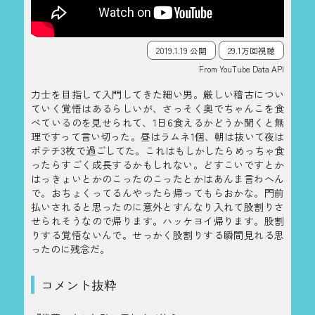
2019.1.19 公開
29.1万回視聴
From YouTube Data API
力士を目指して入門してきた細い男。厳しい稽古につい
ていく覚悟はあるらしいが、さっそく奥でちゃんこを食
べているのを見せられて、1日6食えるかどうか聞くと無
理ですって言い切った。昼はラムネ1個、朝は抜いて夜は
ポテチ3枚で過ごしてた。これはもしかしたらめっちゃ食
ったらすごく成長するかもしれない。どすこいですとか
はっきょいとかのこったのこったとかはあんま言わへん
で。おちょくってるんやったら帰ってもらおかな。門前
払いされると思ったのに意外とすんなり入れて股割りさ
せられそうなので帰ります。ハッケヨイ帰ります。股割
りする覚悟ないんで。せっかく股割りする瞬間見れる思
ったのに残念だ。
コメント抜粋