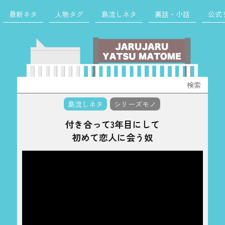
最新ネタ
人物タグ
島流しネタ
裏話・小話
公式
検
索:
島流しネタ
シリーズモノ
付き合って3年目にして
初めて恋人に会う奴