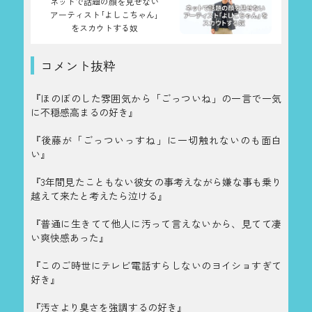
ネットで話題の顔を見せない
アーティスト｢よしこちゃん｣
をスカウトする奴
コメント抜粋
『ほのぼのした雰囲気から「ごっついね」の一言で一気
に不穏感高まるの好き』
『後藤が「ごっついっすね」に一切触れないのも面白
い』
『3年間見たこともない彼女の事考えながら嫌な事も乗り
越えて来たと考えたら泣ける』
『普通に生きてて他人に汚って言えないから、見てて凄
い爽快感あった』
『このご時世にテレビ電話すらしないのヨイショすぎて
好き』
『汚さより臭さを強調するの好き』