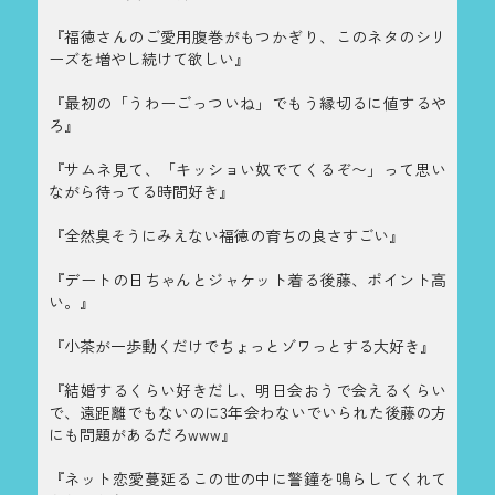
『福徳さんのご愛用腹巻がもつかぎり、このネタのシリ
ーズを増やし続けて欲しい』
『最初の「うわーごっついね」でもう縁切るに値するや
ろ』
『サムネ見て、「キッショい奴でてくるぞ〜」って思い
ながら待ってる時間好き』
『全然臭そうにみえない福徳の育ちの良さすごい』
『デートの日ちゃんとジャケット着る後藤、ポイント高
い。』
『小茶が一歩動くだけでちょっとゾワっとする大好き』
『結婚するくらい好きだし、明日会おうで会えるくらい
で、遠距離でもないのに3年会わないでいられた後藤の方
にも問題があるだろwww』
『ネット恋愛蔓延るこの世の中に警鐘を鳴らしてくれて