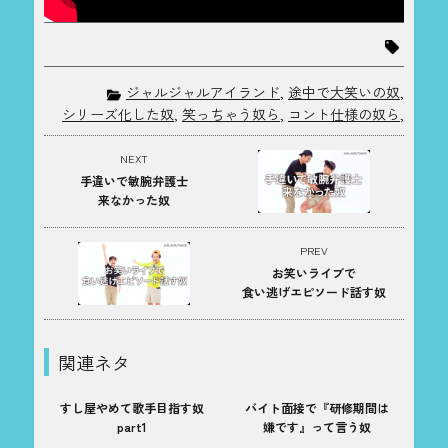
ジャルジャルアイランド
,
途中で大笑いの奴
,
シリーズ化した奴
,
笑っちゃう奴ら
,
コント仕様の奴ら
,
NEXT
手違いで敏腕弁護士
来なかった奴
PREV
お笑いライブで
食い逃げエピソード話す奴
関連ネタ
すし屋やめて歌手目指す奴
バイト面接で『研修期間は
part1
嫌です』って言う奴