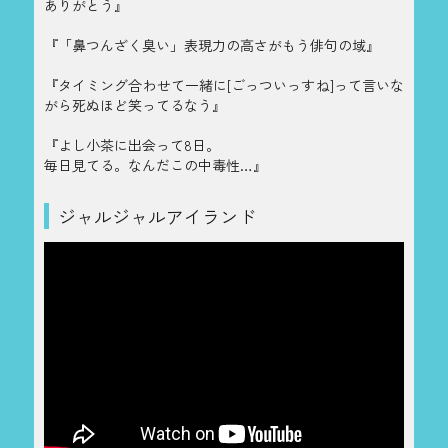
ありがとう』
『「鼻つんざく臭い」表現力の高さがもう俳句の域』
『タイミング合わせて一緒に[ごっついっすね]って言いな
がら死ぬほど笑ってるなう』
『よし小茶に出会って8日。
毎日見てる。なんだこの中毒性…』
ジャルジャルアイランド