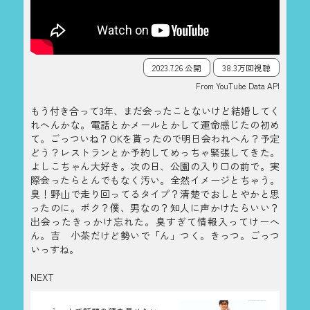
2023.7.26 公開
38.3万回視聴
From YouTube Data API
もう付き合って3年、まだ会ったことないけど結婚してく
れへんかな。電話とかメールとかして運命感じたの初め
て。ごっついね？OKを貰ったので明日会われへん？予定
どう？レストランとか予約してめっちゃ緊張してきた。
よしこちゃん大好き。次の日、公園の入り口の前で。実
際会ったらとんでもなく汚い。全然イメージとちゃう。
臭！野山で走り回ってるタイプ？清楚でおしとやかと思
ったのに。ボク？僕、男なの？知人に声かけたらいい？
出会ったきっかけ忘れた。臭すぎて情報入ってけーへ
ん。吉 小茶だけど勢いで「ん」つく。きっつ。ごっつ
いっすね。
NEXT