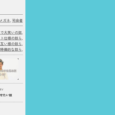
メガネ
,
司会者
中で大笑いの奴
,
ント仕様の奴ら
,
お互い様の奴ら
,
他特徴的な奴ら
,
EV
せたい奴