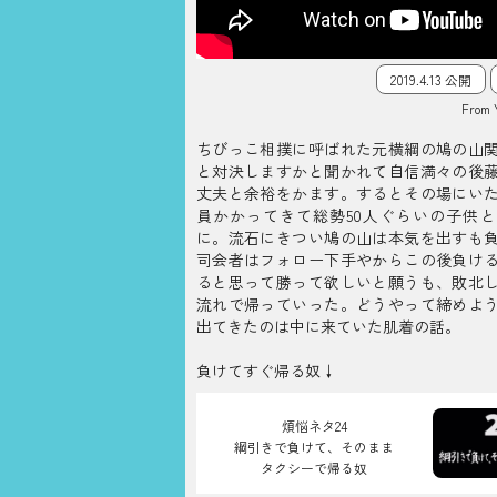
2019.4.13 公開
From 
ちびっこ相撲に呼ばれた元横綱の鳩の山
と対決しますかと聞かれて自信満々の後
丈夫と余裕をかます。するとその場にい
員かかってきて総勢50人ぐらいの子供
に。流石にきつい鳩の山は本気を出すも
司会者はフォロー下手やからこの後負け
ると思って勝って欲しいと願うも、敗北
流れで帰っていった。どうやって締めよ
出てきたのは中に来ていた肌着の話。
負けてすぐ帰る奴↓
煩悩ネタ24
綱引きで負けて、そのまま
タクシーで帰る奴