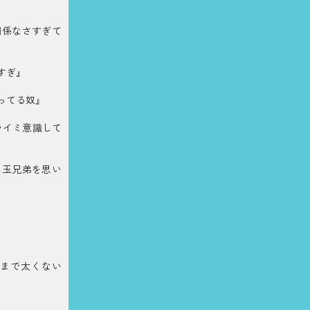
関係なさすぎて
すぎ』
ってる奴』
ライミ意識して
ん玉兄弟を思い
まで太くない