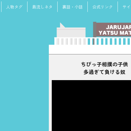
人物タグ
島流しネタ
裏話・小話
公式リンク
サイ
検
索:
ちびっ子相撲の子供
多過ぎて負ける奴