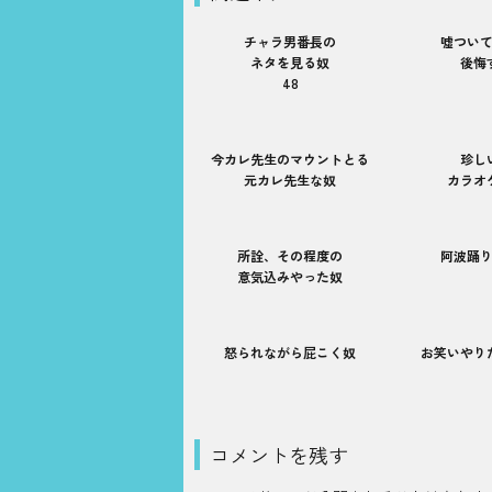
チャラ男番長の
嘘つい
ネタを見る奴
後悔
48
今カレ先生のマウントとる
珍し
元カレ先生な奴
カラオ
所詮、その程度の
阿波踊
意気込みやった奴
怒られながら屁こく奴
お笑いやり
コメントを残す