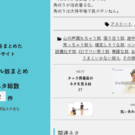
角刈りが浴衣着るな。
角刈りは大体半袖で長ズボンねん』
アスリート
,
心の声漏れちゃう奴
,
張り合う奴
,
途
笑っちゃう奴ら
,
確定しそうな奴
,
コ
をまとめた
誤魔化す奴
,
EDでつい笑う奴
,
無謀な奴
,
ルサイト
うまくいかない奴ら
,
その
ル奴まとめ
NEXT
チャラ男番長の
ネタを見る奴
ネタ総数
27
2
件
PR
煩悩ネタ含む
気ぃ失わ
関連ネタ