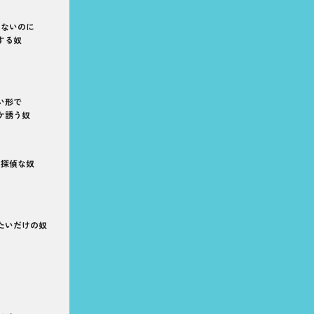
てないのに
する奴
い形で
ケ誘う奴
り探偵な奴
たいだけの奴