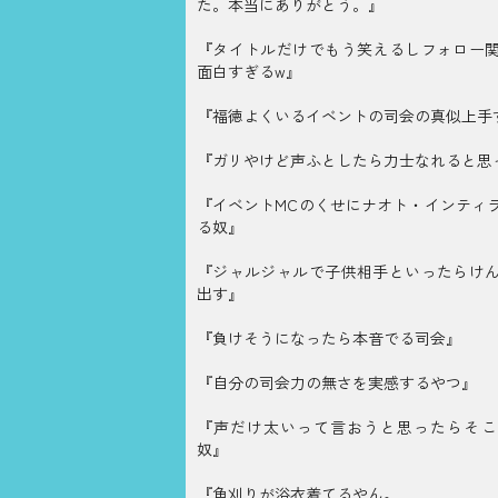
た。本当にありがとう。』
『タイトルだけでもう笑えるしフォロー
面白すぎるw』
『福徳よくいるイベントの司会の真似上手
『ガリやけど声ふとしたら力士なれると思
『イベントMCのくせにナオト・インティ
る奴』
『ジャルジャルで子供相手といったらけ
出す』
『負けそうになったら本音でる司会』
『自分の司会力の無さを実感するやつ』
『声だけ太いって言おうと思ったらそこ
奴』
『角刈りが浴衣着てるやん。