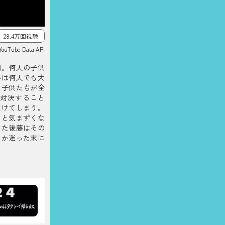
28.4万回視聴
YouTube Data API
関。何人の子供
藤は何人でも大
た子供たちが全
と対決すること
負けてしまう。
ると気まずくな
した後藤はその
うか迷った末に