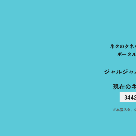
ネタのタネ
ポータ
ジャルジャ
現在の
344
※本気ネタ、