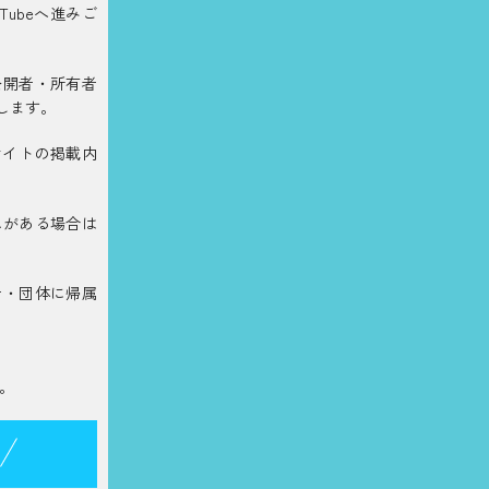
ubeへ進みご
公開者・所有者
します。
サイトの掲載内
れがある場合は
者・団体に帰属
。