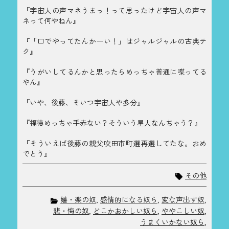
『宇宙人の声マネうまっ！って思ったけど宇宙人の声マ
ネって何やねん』
『「口でやってたんかーい！」はジャルジャルの古典テ
ク』
『うがいしてるんかと思ったらめっちゃ普通に喋ってる
やん』
『いや、後藤、そいつ宇宙人や多分』
『福徳めっちゃ手赤ない？そういう星人なんちゃう？』
『そういえば後藤の親父吹田市町選再選してたな。おめ
でとう』
その他
嬉・楽の奴
,
感情的になる奴ら
,
変な声出す奴
,
悲・悔の奴
,
どこかおかしい奴ら
,
ややこしい奴
,
うまくいかない奴ら
,