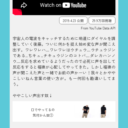
2019.4.23 公開
29.9万回視聴
From YouTube Data API
宇宙人の電波をキャッチするために地道にダイヤルを調
整していく後藤。ついに何かを捉え始め変な声が聞こえ
出す。ワレワレハ…ワレワレはウチュウ…ウチュウジン
である..ちキュ..チキュウジンのコトバ…ダレカハンノ
ウ…反応を求めているようだったので必死に声を出して
反応をすると福徳が心配してやってきた。しかし福徳の
声が聞こえた声と一緒でお前の声かーい！我々とかやや
こしいねん言葉の使い方が。もー何回も勘違いしてま
う。
ややこしい声出す奴↓
口でやってるの
気付かん奴①