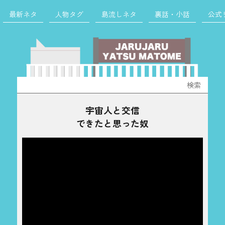
最新ネタ
人物タグ
島流しネタ
裏話・小話
公式
検
索:
宇宙人と交信
できたと思った奴