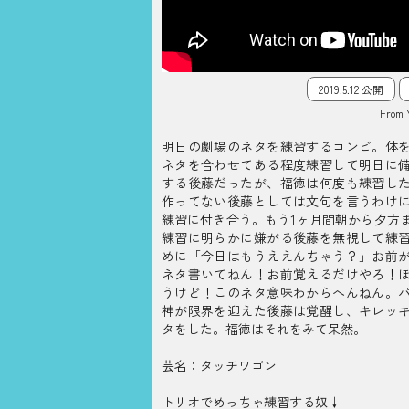
2019.5.12 公開
From 
明日の劇場のネタを練習するコンビ。体
ネタを合わせてある程度練習して明日に
する後藤だったが、福徳は何度も練習し
作ってない後藤としては文句を言うわけ
練習に付き合う。もう1ヶ月間朝から夕方
練習に明らかに嫌がる後藤を無視して練
めに「今日はもうええんちゃう？」お前
ネタ書いてねん！お前覚えるだけやろ！
うけど！このネタ意味わからへんねん。
神が限界を迎えた後藤は覚醒し、キレッ
タをした。福徳はそれをみて呆然。
芸名：タッチワゴン
トリオでめっちゃ練習する奴↓