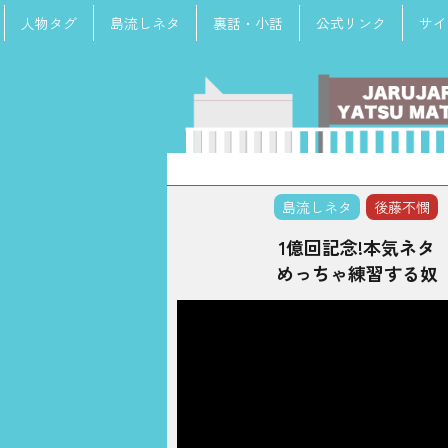
人物タグ
島流しネタ
裏話・小話
公式リンク
サイ
検
索:
島流しネタ
後藤不憫
1億回記念!本気ネタ
めっちゃ練習する奴