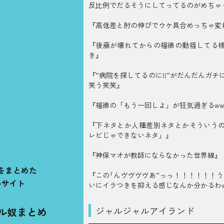
反比例でだるそうにしてってるのがめちゃ
『高低差と肘の伸びでウケ具合めっちゃ変
『後藤が壊れてからの福徳の動揺してる
き』
『”病院を探してるのに!!”がだんだんガチ
笑う笑笑』
『福徳の「もう一回しよ」が狂気過ぎるww
『下ネタとか人種差別ネタとかそういう
レビじゃできないネタ」』
『神保マオが教師にならなかった世界線』
をまとめた
『この｢んヴヴヴヴあ”っっ！！！！！！う
ルサイト
いにイラつきを抑える感じなんか分かるわw
ジャルジャルアイランド
ル奴まとめ