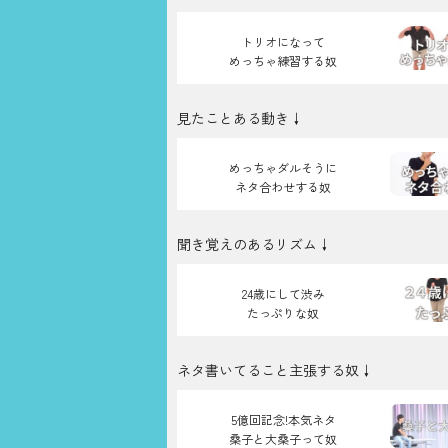
トリオになって
めっちゃ練習する奴
見たことある動き↓
めっちゃダルそうに
ネタ合わせする奴
聞き覚えのあるリズム↓
24歳にして渋み
たっぷりな奴
ネタ書いてること主張する奴↓
5億回記念!本気ネタ
桑子と大桑子って奴