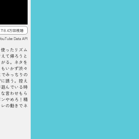
718.4万回視聴
YouTube Data API
を使ったリズム
備えて帰ろうと
たがる。ネタを
にもいかず渋々
までみっちりの
習に誘う。控え
が遊んでいる時
ほな言わせもら
パンやめろ！精
キレの動きでネ