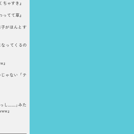
くちゃすき』
わってて草』
様子がほんとす
になってくるの
w』
のじゃない「テ
っし……｣みた
ww』