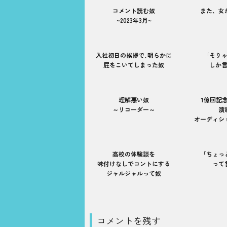
コメント読む奴
また、女
~2023年3月~
入社初日の挨拶で､明らかに
｢そり
屁をこいてしまった奴
しか
理解悪い奴
1億回記
～リコーダー～
演
オーディシ
高校の体験談を
「ちょっ
味付けなしでコントにする
って
ジャルジャルって奴
コメントを残す