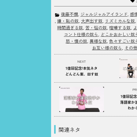
後藤不憫
,
ジャルジャルアイランド
,
感
,
嫌・恥の奴
,
大声出す奴
,
リズミカルな奴
時間過ぎる奴
,
苦・悩の奴
,
喧嘩する奴
,
コント仕様の奴ら
,
どこかおかしい奴
怒・憤の奴
,
異様な奴
,
色々すごい奴
お互い様の奴ら
,
その
NEXT
1億回記念!本気ネタ
どんどん案、出す奴
PR
1億回記念
落語家か
わか
関連ネタ