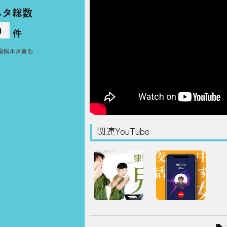
ネタ総数
0
件
煩悩ネタ含む
関連YouTube