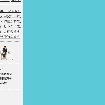
情的になる奴ら
,
人が変わる奴
,
よく体動かす奴
,
ら
,
しつこい奴
,
ら
,
人柄の奴ら
,
他特徴的な奴ら
,
EV
!本気ネタ
演歌歌手か
らん奴