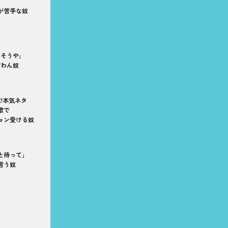
が苦手な奴
ゃそうや｣
言わん奴
念!本気ネタ
歌で
ョン受ける奴
と待って」
言う奴