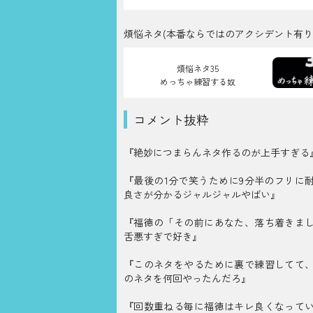
煩悩ネタ(本番ならではのアクシデント有り
煩悩ネタ35
めっちゃ練習する奴
コメント抜粋
『絶妙につまらんネタ作るのが上手すぎる
『最後の1分で笑うために9分半のフリに
良さが分かるジャルジャルやばい』
『福徳の「その前にあなた、落ち着きま
舌悪すぎで好き』
『このネタをやるために裏で練習してて
のネタを何回やったんだろ』
『回数重ねる毎に福徳はキレ良くなって