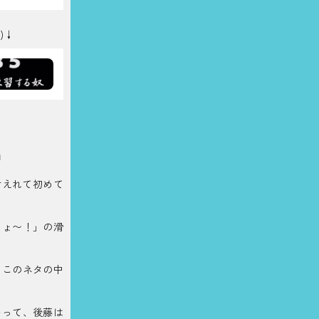
)↓
』
耐えれて初めて
しょ〜！」の滑
、このネタの中
いって、後藤は