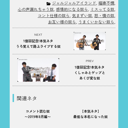
ジャルジャルアイランド
,
福徳不憫
,
心の声漏れちゃう奴
,
感情的になる奴ら
,
ミスってる奴
,
コント仕様の奴ら
,
気まずい奴
,
怒・憤の奴
,
お互い様の奴ら
,
うまくいかない奴ら
,
NEXT
1億回記念!本気ネタ
うろ覚えで路上ライブする奴
PREV
1億回記念!本気ネタ
くしゃみとゲップと
あくび変な奴
関連ネタ
コメント読む奴
【本気ネタ】
〜2019年8月編〜
最低な本名になった奴