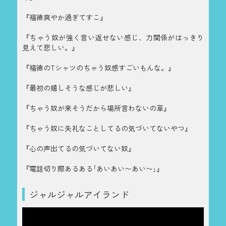
『福徳爽やか過ぎてすこ』
『ちゃう奴が強く言い返せない感じ、力関係がはっきり
見えて悲しい。』
『福徳のTシャツのちゃう奴感すごいもんな。』
『最初の嬉しそうな感じが悲しい』
『ちゃう奴が来そうだから場所言わないの草』
『ちゃう奴に失礼なことしてるの気づいてないやつ』
『心の声出てるの気づいてない奴』
『電話切り際あるある｢あいあい〜あい〜｣』
ジャルジャルアイランド