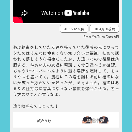
2019.5.12 公開
181.4万回視聴
From YouTube Data API
遊ぶ約束をしていた友達を待っていた後藤の元にやって
きたのはそんなに仲良くない知り合いの福徳。初めて誘
われて嬉しそうな福徳だったが、人違いなので後藤は落
胆する。仲良い方の友達に電話して今日遊べるか確認。
ちゃうやつにバレへんように遊ぶ場所を連絡して、ちゃ
うやつを置いてく。流石にこの場を離れる前に福徳にな
にか喋った方がいいか迷ったが、まぁええか。福徳はあ
まりの仕打ちに言葉にならない鬱憤を爆発させる。ちゃ
う方のやつとか言うなよ。
違う奴呼んでしまった↓
顔違う奴