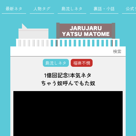
最新ネタ
人物タグ
島流しネタ
裏話・小話
公式
検
索:
島流しネタ
福徳不憫
1億回記念!本気ネタ
ちゃう奴呼んでもた奴