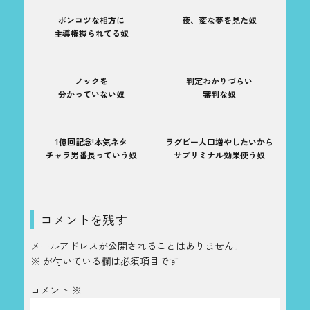
ポンコツな相方に
夜、変な夢を見た奴
主導権握られてる奴
ノックを
判定わかりづらい
分かっていない奴
審判な奴
1億回記念!本気ネタ
ラグビー人口増やしたいから
チャラ男番長っていう奴
サブリミナル効果使う奴
コメントを残す
メールアドレスが公開されることはありません。
※
が付いている欄は必須項目です
コメント
※