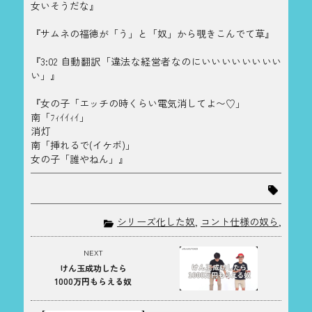
女いそうだな』
『サムネの福徳が「う」と「奴」から覗きこんでて草』
『3:02 自動翻訳「違法な経営者なのにいいいいいいいい
い」』
『女の子「エッチの時くらい電気消してよ〜♡」
南「ﾌｨｲｲｨｲ」
消灯
南「挿れるで(イケボ)」
女の子「誰やねん」』
シリーズ化した奴
,
コント仕様の奴ら
,
NEXT
けん玉成功したら
1000万円もらえる奴