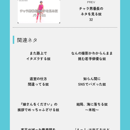
PREV
チャラ男番長の
ネタを見る奴
32
関連ネタ
また路上で
なんの撮影かわからんまま
イタズラする奴
挑む若手俳優な奴
退室の仕方
知らん間に
間違ってる奴
SNSでバズった奴
『娘さんをください』の
結局、海に落ちる奴
挨拶でめっちゃふざける奴
〜米粒〜
客足が減った蕎麦屋を
｢えっ！｣は当てるけど