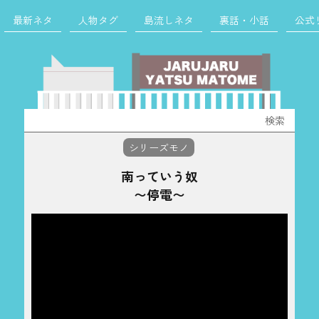
最新ネタ
人物タグ
島流しネタ
裏話・小話
公式
検
索:
シリーズモノ
南っていう奴
〜停電〜