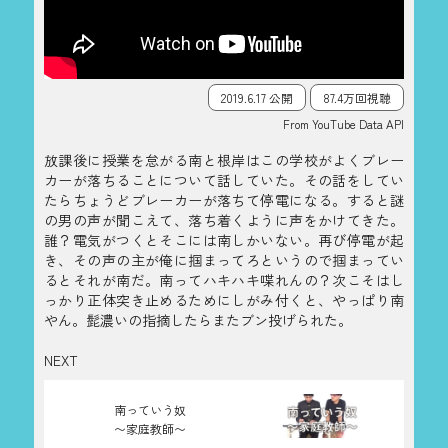
2019.6.17 公開
87.4万回視聴
From YouTube Data API
放課後に授業を怠がる南と根岸はこの学校がよくブレー
カーが落ちることについて話していた。その話をしてい
たらちょうどブレーカーが落ちて停電になる。すると謎
の男の声が聞こえて、落ち着くように声をかけてきた。
誰？電気がつくとそこには南しかいない。再び停電が起
き、その声の主が俺に掴まってろというので掴まってい
るとそれが南だ。南ってハキハキ喋れんの？次こそはし
っかり正体突き止めるためにしがみ付くと、やっぱり南
やん。髭濃いの指摘したらまたブン投げられた。
NEXT
南っていう奴
〜家庭教師〜