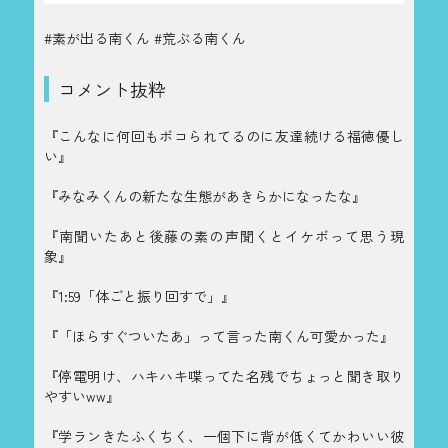
#素が出る南くん #荒ぶる南くん
コメント抜粋
『こんなに何回もボコられてるのに友達続ける福徳優し
い』
『みなみくんの新たな生態があきらかになったな』
『南聞いたあと後藤の素の声聞くとイケボって思う現
象』
『1:59「体ごと振り回すで」』
『「ほらすぐついたあ」って言った南くん可愛かった』
『停電明け、ハキハキ喋ってた名残でちょっと聞き取り
やすいww』
『学ランきたふくちく、一個下に背が低くてかわいい彼