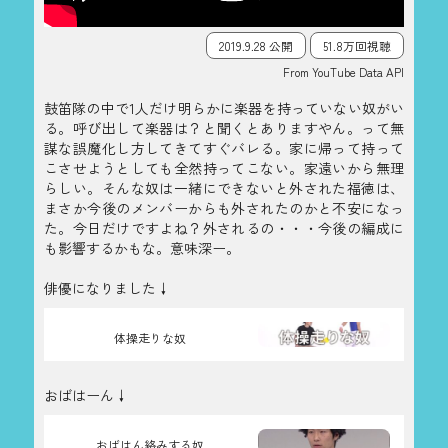
2019.9.28 公開
51.8万回視聴
From YouTube Data API
鼓笛隊の中で1人だけ明らかに楽器を持っていない奴がい
る。呼び出して楽器は？と聞くとありますやん。って無
謀な誤魔化し方してきてすぐバレる。家に帰って持って
こさせようとしても全然持ってこない。家遠いから無理
らしい。そんな奴は一緒にできないと外された福徳は、
まさか今後のメンバーからも外されたのかと不安になっ
た。今日だけですよね？外されるの・・・今後の編成に
も影響するかもな。意味深ー。
俳優になりました↓
体操走りな奴
おばはーん↓
おばはん絡みする奴