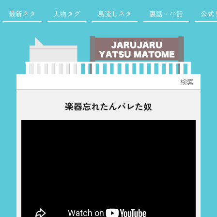
最新ネタ
人物タグ
島流しネタ
裏話・小話
公式
検
索:
楽器忘れたんバレた奴