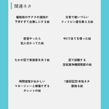
関連ネタ
催眠術のサクラの演技が
日常で使いづらい
下手すぎて台無しにする奴
フィリピン語を教える奴
密室やったら
中2で全てを悟った奴
犯人分かってた奴
たかが屁で常連客を失う奴
屁で試験する
空気清浄機開発部の奴
時間感覚がおかしい
1億回記念!本気ネタ
マネージャーと律儀すぎる
腹殴る奴
タレントの奴