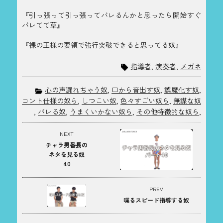
『引っ張って引っ張ってバレるんかと思ったら開始すぐ
バレてて草』
『裸の王様の要領で強行突破できると思ってる奴』
指導者
,
演奏者
,
メガネ
心の声漏れちゃう奴
,
口から音出す奴
,
誤魔化す奴
,
コント仕様の奴ら
,
しつこい奴
,
色々すごい奴ら
,
無謀な奴
,
バレる奴
,
うまくいかない奴ら
,
その他特徴的な奴ら
,
NEXT
チャラ男番長の
ネタを見る奴
40
PREV
喋るスピード指導する奴