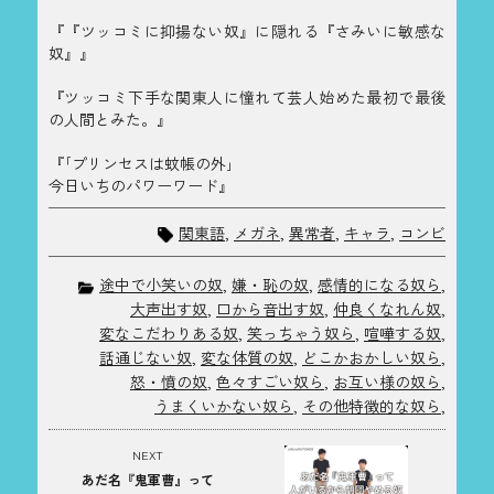
『『ツッコミに抑揚ない奴』に隠れる『さみいに敏感な
奴』』
『ツッコミ下手な関東人に憧れて芸人始めた最初で最後
の人間とみた。』
『｢プリンセスは蚊帳の外｣
今日いちのパワーワード』
関東語
,
メガネ
,
異常者
,
キャラ
,
コンビ
途中で小笑いの奴
,
嫌・恥の奴
,
感情的になる奴ら
,
大声出す奴
,
口から音出す奴
,
仲良くなれん奴
,
変なこだわりある奴
,
笑っちゃう奴ら
,
喧嘩する奴
,
話通じない奴
,
変な体質の奴
,
どこかおかしい奴ら
,
怒・憤の奴
,
色々すごい奴ら
,
お互い様の奴ら
,
うまくいかない奴ら
,
その他特徴的な奴ら
,
NEXT
あだ名『鬼軍曹』って