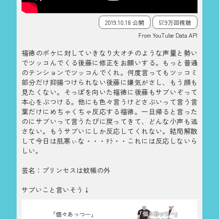
2019.10.18 公開
57.9万回視聴
From YouTube Data API
福徳のボケに対していきなり大オチのような声量と勢い
でツッコんでくる後藤に修正をお願いする。もっと普通
のテンションでツッコんでくれ。何度言ってもツッコミ
部分だけ抑揚つけられない後藤に嫌気がさし、もう顔も
見たくない。そっぽを向いた福徳に後藤もサブいぞって
本心をぶつける。他にも色々言うけどさぶいって言う言
葉だけにめちゃくちゃ反応する福徳。一旦帰ると言った
のにサブいって言うたびに戻ってきて、どんな小声も逃
さない。もうサブいにしか反応してくれない。結局解散
して今日は肌寒ぃな・・・ﾁﾗ・・これには反応しないら
しい。
芸名：プリンセスは蚊帳の外
サブいこと言いそう↓
「個々あっつー」