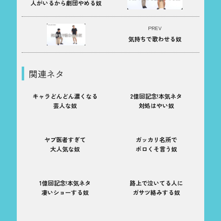
人がいるから劇団やめる奴
PREV
気持ちで歌わせる奴
関連ネタ
キャラどんどん濃くなる
2億回記念!本気ネタ
芸人な奴
対処はやい奴
ヤブ医者すぎて
ガッカリ名所で
大人気な奴
ボロくそ言う奴
1億回記念!本気ネタ
路上で泣いてる人に
凄いショーする奴
ガサツ絡みする奴