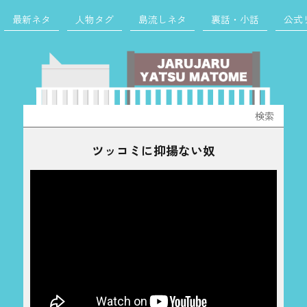
最新ネタ
人物タグ
島流しネタ
裏話・小話
公式
検
索:
ツッコミに抑揚ない奴