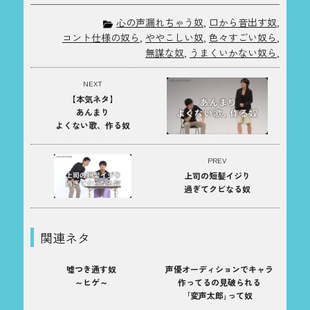
心の声漏れちゃう奴
,
口から音出す奴
,
コント仕様の奴ら
,
ややこしい奴
,
色々すごい奴ら
,
無謀な奴
,
うまくいかない奴ら
,
NEXT
【本気ネタ】
あんまり
よくない歌、作る奴
PREV
上司の短髪イジり
過ぎてクビなる奴
関連ネタ
嘘つき通す奴
声優オーディションでキャラ
～ヒゲ～
作ってるの見破られる
｢変声太郎｣って奴