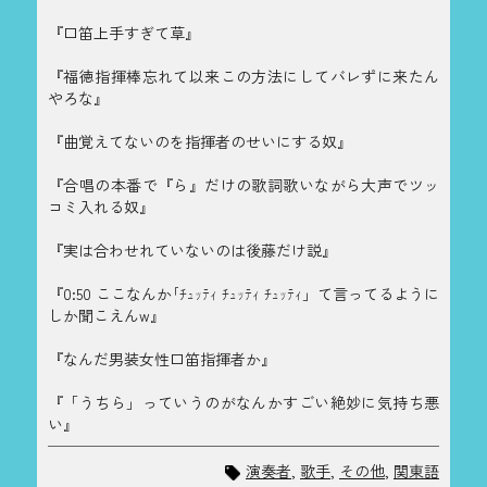
『口笛上手すぎて草』
『福徳指揮棒忘れて以来この方法にしてバレずに来たん
やろな』
『曲覚えてないのを指揮者のせいにする奴』
『合唱の本番で『ら』だけの歌詞歌いながら大声でツッ
コミ入れる奴』
『実は合わせれていないのは後藤だけ説』
『0:50 ここなんか｢ﾁｭｯﾃｨ ﾁｭｯﾃｨ ﾁｭｯﾃｨ」て言ってるように
しか聞こえんw』
『なんだ男装女性口笛指揮者か』
『「うちら」っていうのがなんかすごい絶妙に気持ち悪
い』
演奏者
,
歌手
,
その他
,
関東語