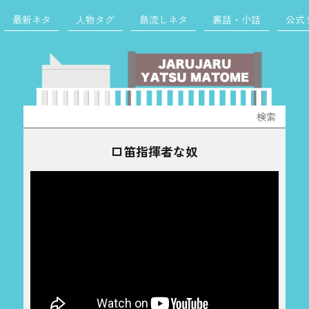
最新ネタ
人物タグ
島流しネタ
裏話・小話
公式
検
索:
口笛指揮者な奴