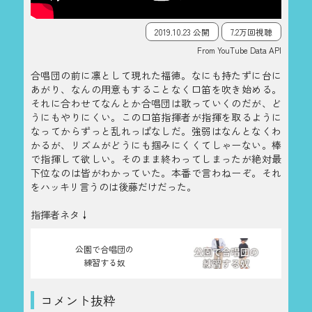
2019.10.23 公開
7.2万回視聴
From YouTube Data API
合唱団の前に凛として現れた福徳。なにも持たずに台に
あがり、なんの用意もすることなく口笛を吹き始める。
それに合わせてなんとか合唱団は歌っていくのだが、ど
うにもやりにくい。この口笛指揮者が指揮を取るように
なってからずっと乱れっぱなしだ。強弱はなんとなくわ
かるが、リズムがどうにも掴みにくくてしゃーない。棒
で指揮して欲しい。そのまま終わってしまったが絶対最
下位なのは皆がわかっていた。本番で言わねーぞ。それ
をハッキリ言うのは後藤だけだった。
指揮者ネタ↓
公園で合唱団の
練習する奴
コメント抜粋