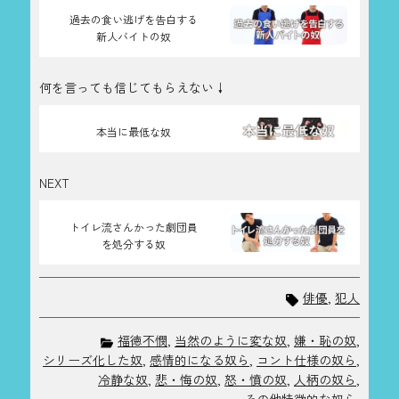
過去の食い逃げを告白する
新人バイトの奴
何を言っても信じてもらえない↓
本当に最低な奴
NEXT
トイレ流さんかった劇団員
を処分する奴
俳優
,
犯人
福徳不憫
,
当然のように変な奴
,
嫌・恥の奴
,
シリーズ化した奴
,
感情的になる奴ら
,
コント仕様の奴ら
,
冷静な奴
,
悲・悔の奴
,
怒・憤の奴
,
人柄の奴ら
,
その他特徴的な奴ら
,