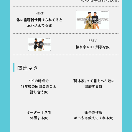
NEXT
体に盗聴器仕掛けられてると
思い込んでる奴
PREV
検挙率 NO.1 刑事な奴
関連ネタ
中3の時点で
｢脚本家｣って言えへん奴に
15年後の同窓会のこと
密着する奴
話し合う奴
オーダーミスで
後半の作戦
体固まる奴
めっちゃ教えてくれる奴