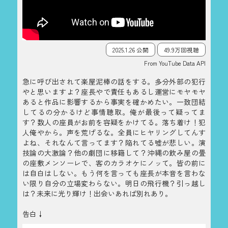
2025.1.26 公開
49.9万回視聴
From YouTube Data API
急に呼び出されて楽屋泥棒の話をする。多分外部の犯行
やと思いますよ？座長やで責任もあるし運営にモヤモヤ
あると作品に影響するから事実を確かめたい。一致団結
してるの分かるけど事情聴取。俺が最後って疑ってま
す？数人の座員がお前を容疑をかけてる。落ち着け！犯
人俺やから。声を荒げるな。全員にヒヤリングしてんす
よね、それなんて言ってます？陥れてる嘘が悲しい。演
技論の大激論？他の劇団に移籍して？沖縄の飲み屋の畳
の座敷メンソーレで、客のカラオケにノッて。皆の前に
は自白はしない。もう何を言っても座長が本音を言わな
い限り自分の立場変わらない。明日の飛行機？引っ越し
は？未来に光り輝け！出会いあれば別れあり。
告白↓