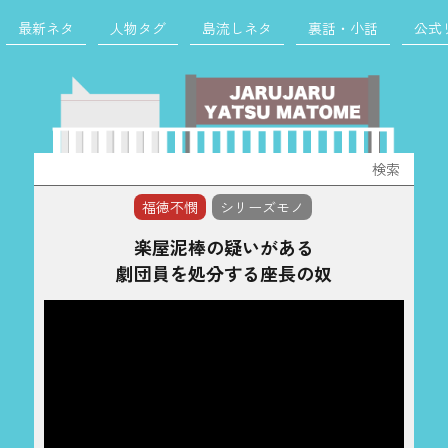
最新ネタ
人物タグ
島流しネタ
裏話・小話
公式
検
索:
福徳不憫
シリーズモノ
楽屋泥棒の疑いがある
劇団員を処分する座長の奴