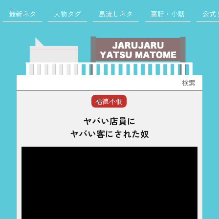
最新ネタ
人物タグ
島流しネタ
裏話・小話
公式
検
索:
福徳不憫
ヤバい店員に
ヤバい客にされた奴