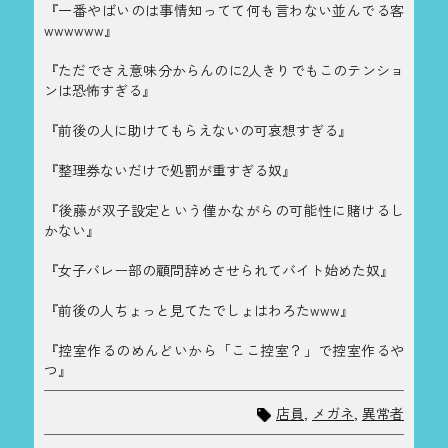
『一番やばいのは事情知ってて何も言わない並んでる客
wwwwww』
『ただでさえ意味分からんのに2人きりでもこのテンショ
ンは恐怖すぎる』
『前後の人に助けてもらえないの可哀想すぎる』
『整理券ないだけで処罰が重すぎる奴』
『後藤が双子設定という僅かながらの可能性に賭けるし
かない』
『女子バレー部の顧問辞めさせられてバイト始めた奴』
『前後の人ちょっと見てたでしょはわろたwww』
『控室作るのめんどいから「ここ控室？」で控室作るや
つ』
店員
,
メガネ
,
異常者