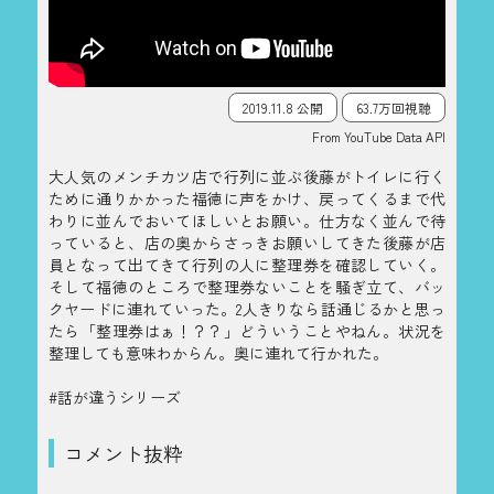
2019.11.8 公開
63.7万回視聴
From YouTube Data API
大人気のメンチカツ店で行列に並ぶ後藤がトイレに行く
ために通りかかった福徳に声をかけ、戻ってくるまで代
わりに並んでおいてほしいとお願い。仕方なく並んで待
っていると、店の奥からさっきお願いしてきた後藤が店
員となって出てきて行列の人に整理券を確認していく。
そして福徳のところで整理券ないことを騒ぎ立て、バッ
クヤードに連れていった。2人きりなら話通じるかと思っ
たら「整理券はぁ！？？」どういうことやねん。状況を
整理しても意味わからん。奥に連れて行かれた。
#話が違うシリーズ
コメント抜粋