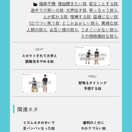
福徳不憫
,
理由聞きたい奴
,
変なことする奴
,
途中で小笑いの奴
,
大声出す奴
,
笑っちゃう奴ら
,
人が変わる奴
,
喧嘩する奴
,
話通じない奴
,
EDでつい笑う奴
,
どこかおかしい奴ら
,
異様な奴
,
人柄の奴ら
,
お互い様の奴ら
,
うまくいかない奴ら
,
その他特徴的な奴ら
,
NEXT
スカウトされて大学と
就職先をやめる奴
PREV
怒鳴るタイミング
予想する奴
関連ネタ
リズムネタのせいで
審判のくせに
足パンパンなった奴
わかりづらい奴