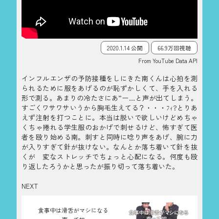
2020.1.14 公開
66.9万回視聴
From YouTube Data API
インフルエンザの予防接種をしにきた南くんは心拍を測
られるために服をあげるのが恥ずかしくて、手を入れる
形で測る。あまりの冷たさにあ”ー…と声が出てしまう。
すごくワサワサいうから胸毛生えてる？・・・ﾌｨ?とりあ
えず注射を打つことに。本当は脱いで欲しいけどめちゃ
くちゃ捲れる学生服のおかげで刺せるけど、怖すぎて医
者を殴り始める南。刺すと同時に唸り声をあげ、腕に力
が入りすぎて針が抜けない。なんとか落ち着いて針を抜
くが 変なストレッチでちょっと心配になる。何度も殴
り返したろうかと思ったが振り切って落ち着いた。
NEXT
食事中は滑舌がマシになる