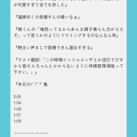
が可愛すぎて全てを許した』
『福徳叩くの我慢すんの偉いなぁ』
『南くんの「俺怒ってるからあんま調子乗らん方がええ
ぞ」って言うかのようにドラミングするのなんなん笑』
『野太い声まじで我慢できん面白すぎる』
『ラスト翻訳:「この時期インフルエンザとか流行りだす
から皆さんちゃんとかからないように体調管理頑張って
下さい。」』
『本日のｱﾞｱﾞｱﾞ集
0:55
1:04
1:06
1:07
1:09
ーーーーーーーー