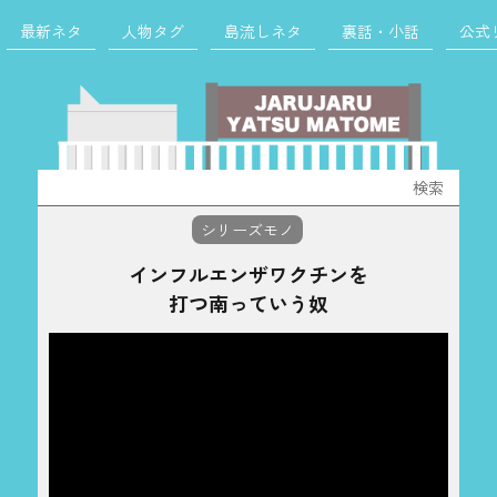
最新ネタ
人物タグ
島流しネタ
裏話・小話
公式
検
索:
シリーズモノ
インフルエンザワクチンを
打つ南っていう奴