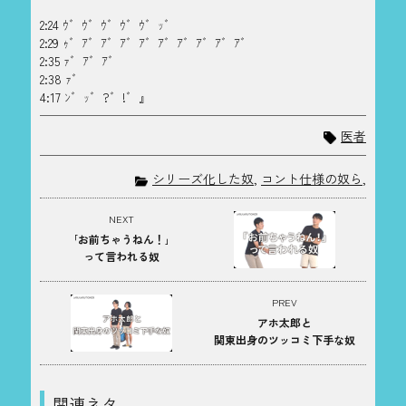
2:24 ｳ゛ｳ゛ｳ゛ｳ゛ｳ゛ｯ゛
2:29 ｩ゛ｱ゛ｱ゛ｱ゛ｱ゛ｱ゛ｱ゛ｱ゛ｱ゛ｱ゛
2:35 ｧ゛ｱ゛ｱ゛
2:38 ｧ゛
4:17 ﾝ゛ｯ゛?゛!゛』
医者
シリーズ化した奴
,
コント仕様の奴ら
,
NEXT
｢お前ちゃうねん！｣
って言われる奴
PREV
アホ太郎と
関東出身のツッコミ下手な奴
関連ネタ