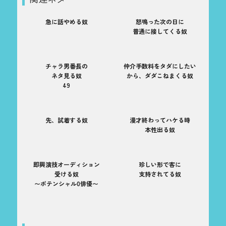
急に話やめる奴
怒鳴った次の日に
普通に接してくる奴
チャラ男番長の
仲介手数料をタダにしたい
ネタ見る奴
から、ダダこねまくる奴
49
先、試着する奴
漫才終わってハケる時
本性出る奴
即興演技オーディション
珍しい形で客に
受ける奴
支持されてる奴
〜ポテンシャル0俳優〜