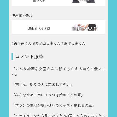
南って奴
注射怖い奴↓
注射針入らん奴
#笑う南くん #素が出る南くん #荒ぶる南くん
コメント抜粋
『こんな綺麗な女医さんに診てもらえる南くん羨まし
い』
『南くん、周りの人に恵まれすぎ。』
『みんな徐々に南にイラつき始めてんの草』
『学ランの生地が安いせいでめっちゃ捲れるの草』
『イライラしながら見てたけど2:40辺りからの力抜くとこ