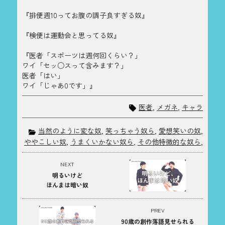
『排便週10ってお腹の調子良すぎる奴』
『検便は運動会と思ってる奴』
『医者「スポーツは週何回くらい？」
ワイ「セッ○スって含みます？」
医者「はい」
ワイ「じゃあ0です」』
医者
,
メガネ
,
キャラ
当然のように変な奴
,
笑っちゃう奴ら
,
愛想笑いの奴
,
ややこしい奴
,
うまくいかない奴ら
,
その他特徴的な奴ら
,
NEXT
明るいけど
ほんまは暗い奴
PREV
90歳の創作落語見せられる