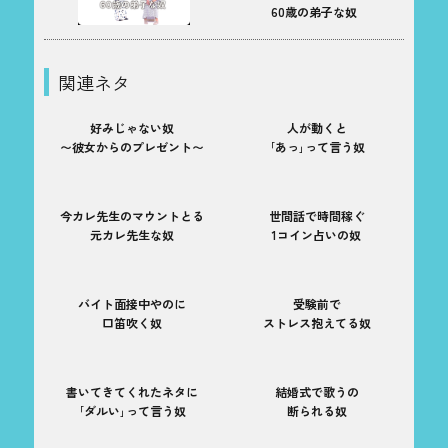
60歳の弟子な奴
関連ネタ
好みじゃない奴
人が動くと
〜彼女からのプレゼント〜
｢あっ｣って言う奴
今カレ先生のマウントとる
世間話で時間稼ぐ
元カレ先生な奴
1コイン占いの奴
バイト面接中やのに
受験前で
口笛吹く奴
ストレス抱えてる奴
書いてきてくれたネタに
結婚式で歌うの
｢ダルい｣って言う奴
断られる奴