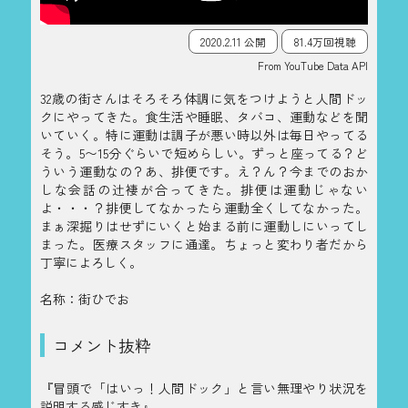
2020.2.11 公開
81.4万回視聴
From YouTube Data API
32歳の街さんはそろそろ体調に気をつけようと人間ドッ
クにやってきた。食生活や睡眠、タバコ、運動などを聞
いていく。特に運動は調子が悪い時以外は毎日やってる
そう。5〜15分ぐらいで短めらしい。ずっと座ってる？ど
ういう運動なの？あ、排便です。え？ん？今までのおか
しな会話の辻褄が合ってきた。排便は運動じゃない
よ・・・？排便してなかったら運動全くしてなかった。
まぁ深掘りはせずにいくと始まる前に運動しにいってし
まった。医療スタッフに通達。ちょっと変わり者だから
丁寧によろしく。
名称：街ひでお
コメント抜粋
『冒頭で「はいっ！人間ドック」と言い無理やり状況を
説明する感じすき』