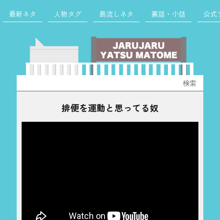
最新ネタ
人物タグ
島流しネタ
裏話・小話
公式
検
索:
排便を運動と思ってる奴