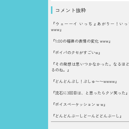
コメント抜粋
『ウェーーイ いっちょあがりー！いっ
www』
『1:00の福徳の表情の変化 www』
『ボイパのクセがすごいw』
『その発想は思いつかなかった。なるほ
るのね。』
『どんどんぷし！ぷしゅ〜〜wwww』
『流石に3回目は、と思ったらクソ笑った
『ボイスペーケッション w w』
『どんどんぶーしどーんどどんぶーし』