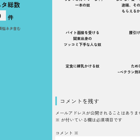
ネタ総数
一本の奴
途端、そ
もらえる
0
件
煩悩ネタ含む
バイト面接を受ける
腰引
関東出身の
ツッコミ下手な人な奴
定食に練乳かける奴
ため
~ベテラン刑
コメントを残す
メールアドレスが公開されることはありま
※
が付いている欄は必須項目です
コメント
※