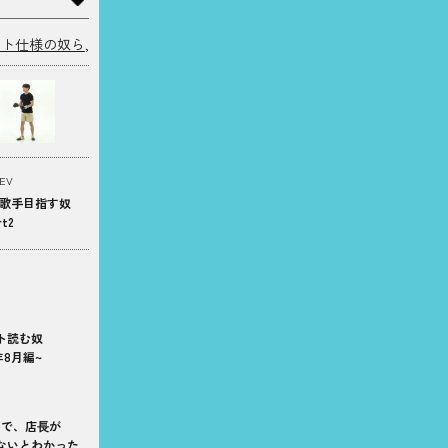
ント仕様の奴ら
,
EV
歌手目指す奴
rt2
ト読む奴
5年8月編~
接で、店⻑が
ないとわかった