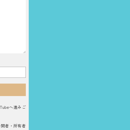
ubeへ進みご
公開者・所有者