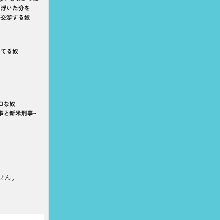
の浮いた分を
か交渉する奴
けてる奴
口な奴
事と新米刑事~
せん。