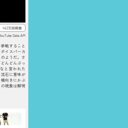
14.2万回視聴
YouTube Data API
で参戦すること
くボイスパーカ
ィのようだ。さ
「どんどんぷっ
なと言われた
、流石に意味が
を横向きにかぶ
この現象は解明