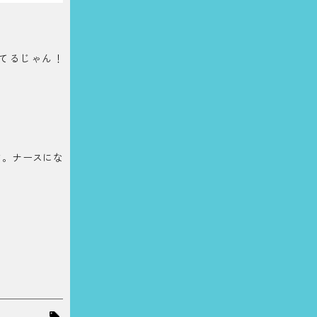
てるじゃん！
ど。ナースにな
』