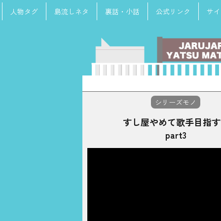
人物タグ
島流しネタ
裏話・小話
公式リンク
サイ
検
索:
シリーズモノ
すし屋やめて歌手目指す
part3