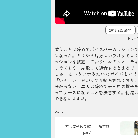
2018.2.25 公開
From 
歌うことは諦めてボイスパーカッション
になった。どうやら片方はカラオケでよ
ッションを披露しており中々のクオリテ
っそくもう一度歌って録音するとまるで
しゅ」というアホみたいなボイパという
「いぇーい」ががっつり録音されており
分からない。二人は諦めて寿司屋の帽子
ってナースになることを決意する。結局
できないままだ。
part1
すし屋やめて歌手目指す奴
part1