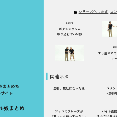
シリーズ化した奴
,
コ
NEXT
ボクシングジム
殴り込むヤバい奴
PR
すし屋やめて
pa
関連ネタ
をまとめた
全部、無駄になった奴
コメン
ルサイト
~202
ル奴まとめ
ツッコミフレーズが
バイト⾯
｢ちょっと待ってーな！｣
まかない⾷べ