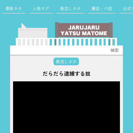
最新ネタ
人物タグ
島流しネタ
裏話・小話
公式
検
索:
島流しネタ
だらだら逮捕する奴