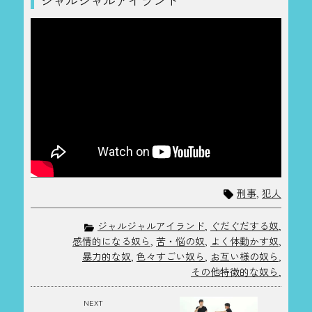
刑事
,
犯人
ジャルジャルアイランド
,
ぐだぐだする奴
,
感情的になる奴ら
,
苦・悩の奴
,
よく体動かす奴
,
暴力的な奴
,
色々すごい奴ら
,
お互い様の奴ら
,
その他特徴的な奴ら
,
NEXT