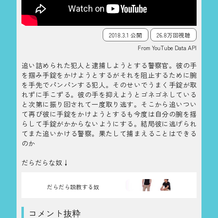
2018.3.1 公開
26.8万回視聴
From YouTube Data API
追い詰められた犯人と逮捕しようとする警察官。彼の手
を掴み手錠をかけようとするがそれを阻止するために腕
を手先でパンパンする犯人。そのせいでうまく手錠が取
れずに手こずる。彼の手を抑えようとゴネゴネしている
と次第に振り回されて一度取り逃す。そこから追いつい
て再び彼に手錠をかけようとするも今度は自分の腕を揺
らして手錠がかからないようにする。結局彼に逃げられ
てまた追いかける警察。果たして捕まえることはできる
のか
だらだらな奴↓
だらだら説教する奴
コメント抜粋