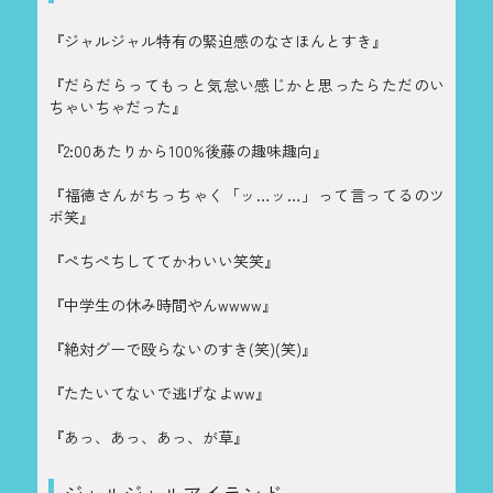
『ジャルジャル特有の緊迫感のなさほんとすき』
『だらだらってもっと気怠い感じかと思ったらただのい
ちゃいちゃだった』
『2:00あたりから100%後藤の趣味趣向』
『福徳さんがちっちゃく「ッ…ッ…」って言ってるのツ
ボ笑』
『ぺちぺちしててかわいい笑笑』
『中学生の休み時間やんwwww』
『絶対グーで殴らないのすき(笑)(笑)』
『たたいてないで逃げなよww』
『あっ、あっ、あっ、が草』
ジャルジャルアイランド