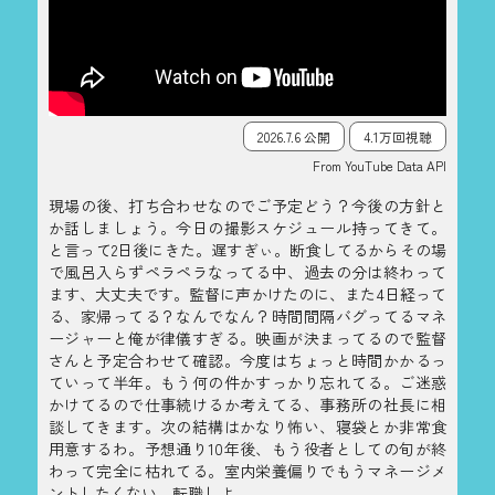
2026.7.6 公開
4.1万回視聴
From YouTube Data API
現場の後、打ち合わせなのでご予定どう？今後の方針と
か話しましょう。今日の撮影スケジュール持ってきて。
と言って2日後にきた。遅すぎぃ。断食してるからその場
で風呂入らずペラペラなってる中、過去の分は終わって
ます、大丈夫です。監督に声かけたのに、また4日経って
る、家帰ってる？なんでなん？時間間隔バグってるマネ
ージャーと俺が律儀すぎる。映画が決まってるので監督
さんと予定合わせて確認。今度はちょっと時間かかるっ
ていって半年。もう何の件かすっかり忘れてる。ご迷惑
かけてるので仕事続けるか考えてる、事務所の社長に相
談してきます。次の結構はかなり怖い、寝袋とか非常食
用意するわ。予想通り10年後、もう役者としての旬が終
わって完全に枯れてる。室内栄養偏りでもうマネージメ
ントしたくない。転職しよ。