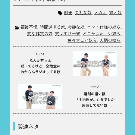
俳優
,
失礼な奴
,
メガネ
,
奴と奴
福徳不憫
,
時間過ぎる奴
,
冷静な奴
,
コント仕様の奴ら
,
変な体質の奴
,
実はすげー奴
,
どこかおかしい奴ら
,
色々すごい奴ら
,
人柄の奴ら
,
NEXT
なんかずっと
喋ってるけど、全然意味
わからんラジオしてる奴
PREV
遅刻の言い訳
「主治医が…」までしか
用意してない奴
関連ネタ