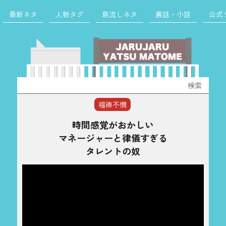
最新ネタ
人物タグ
島流しネタ
裏話・小話
公式
検
索:
福徳不憫
時間感覚がおかしい
マネージャーと律儀すぎる
タレントの奴