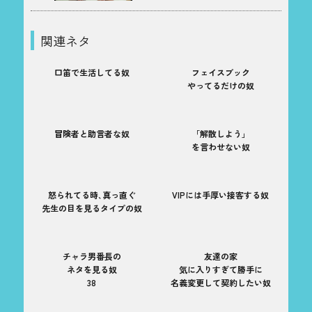
関連ネタ
口笛で生活してる奴
フェイスブック
やってるだけの奴
冒険者と助言者な奴
「解散しよう」
を言わせない奴
怒られてる時､真っ直ぐ
VIPには手厚い接客する奴
先生の目を見るタイプの奴
チャラ男番長の
友達の家
ネタを見る奴
気に入りすぎて勝手に
38
名義変更して契約したい奴