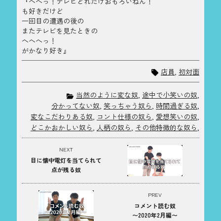
『へへっ！テレビどれだけおもろいねん！
も好きだけど
一回目の遭遇の後の
またテレビを見たときの
へへへっ！
がかなり好き』
店員
,
初対面
当然のように変な奴
,
途中で小笑いの奴
,
分かってない奴
,
笑っちゃう奴ら
,
時間過ぎる奴
,
変なこだわりある奴
,
コント仕様の奴ら
,
愛想笑いの奴
,
どこかおかしい奴ら
,
人柄の奴ら
,
その他特徴的な奴ら
,
NEXT
目に懐中電灯を当てられて
点が残る奴
PREV
コメント読む奴
〜2020年2月編〜