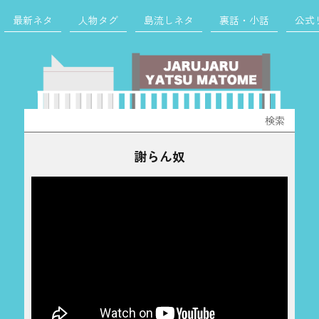
最新ネタ
人物タグ
島流しネタ
裏話・小話
公式
検
索:
謝らん奴