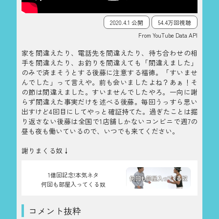
2020.4.1 公開
54.4万回視聴
From YouTube Data API
家を間違えたり、電話先を間違えたり、待ち合わせの相
手を間違えたり、お釣りを間違えても「間違えました」
のみで済まそうとする後藤に注意する福徳。「すいませ
んでした」って言えや。前も会いましたよね？あぁ！そ
の節は間違えました。すいませんでしたやろ。一向に謝
らず間違えた事実だけを述べる後藤。毎回うっすら思い
出すけど4回目にしてやっと確証持てた。過ぎたことは掘
り返さない後藤は全国で1店舗しかないコンビニで週7の
昼も夜も働いているので、いつでも来てください。
謝りまくる奴↓
1億回記念!本気ネタ
何回も部屋入ってくる奴
コメント抜粋