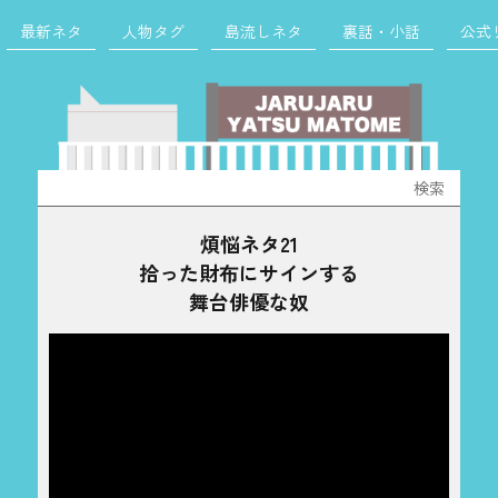
最新ネタ
人物タグ
島流しネタ
裏話・小話
公式
検
索:
煩悩ネタ21
拾った財布にサインする
舞台俳優な奴