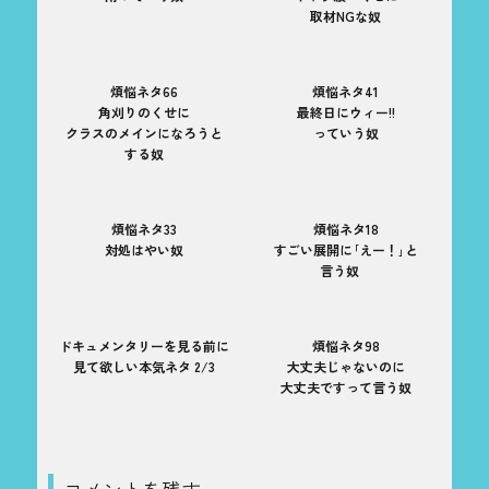
取材NGな奴
煩悩ネタ66
煩悩ネタ41
角刈りのくせに
最終日にウィー!!
クラスのメインになろうと
っていう奴
する奴
煩悩ネタ33
煩悩ネタ18
対処はやい奴
すごい展開に｢えー！｣と
言う奴
ドキュメンタリーを見る前に
煩悩ネタ98
見て欲しい本気ネタ 2/3
大丈夫じゃないのに
大丈夫ですって言う奴
コメントを残す