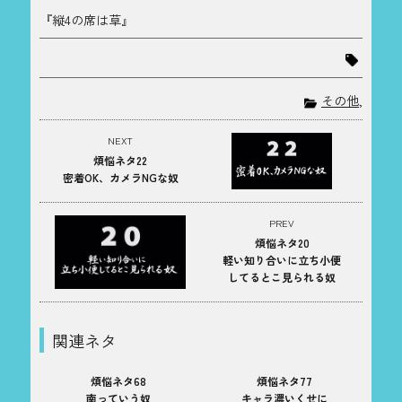
『縦4の席は草』
その他
,
NEXT
煩悩ネタ22
密着OK、カメラNGな奴
PREV
煩悩ネタ20
軽い知り合いに立ち小便
してるとこ見られる奴
関連ネタ
煩悩ネタ68
煩悩ネタ77
南っていう奴
キャラ濃いくせに