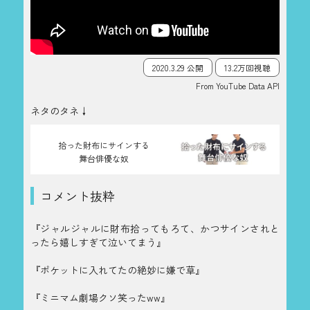
2020.3.29 公開
13.2万回視聴
From YouTube Data API
ネタのタネ↓
拾った財布にサインする
舞台俳優な奴
コメント抜粋
『ジャルジャルに財布拾ってもろて、かつサインされと
ったら嬉しすぎて泣いてまう』
『ポケットに入れてたの絶妙に嫌で草』
『ミニマム劇場クソ笑ったww』