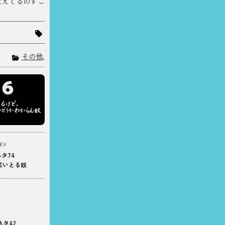
覚えてるのすご
その他
,
EV
タ74
笑いとる奴
ネタ42