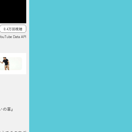
8.4万回視聴
YouTube Data API
いの草』