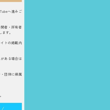
ubeへ進みご
公開者・所有者
します。
サイトの掲載内
れがある場合は
者・団体に帰属
。