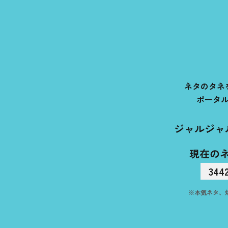
ネタのタネ
ポータ
ジャルジャ
現在の
344
※本気ネタ、