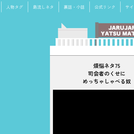
人物タグ
島流しネタ
裏話・小話
公式リンク
サイ
検
索:
煩悩ネタ75
司会者のくせに
めっちゃしゃべる奴