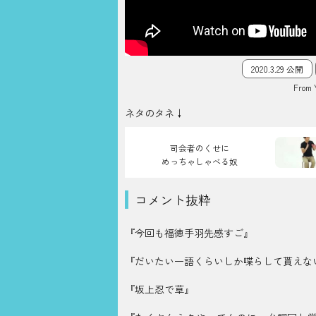
2020.3.29 公開
From 
ネタのタネ↓
司会者のくせに
めっちゃしゃべる奴
コメント抜粋
『今回も福徳手羽先感すご』
『だいたい一語くらいしか喋らして貰えな
『坂上忍で草』