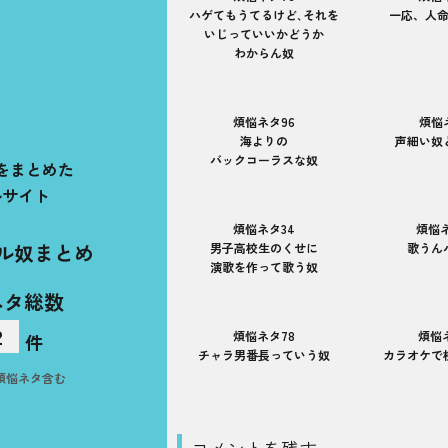
ハゲてもうてるけど､それを
一応、人
いじっていいかどうか
わからん奴
煩悩ネタ96
煩悩
海よりの
声細い奴
バックコーラスな奴
をまとめた
ルサイト
煩悩ネタ34
煩悩ネ
ル奴まとめ
男子高校生のくせに
歌うん
演歌を作って歌う奴
ネタ総数
2
煩悩ネタ78
煩悩
件
チャラ男番長っていう奴
カラオケで
煩悩ネタ含む
コメントを残す