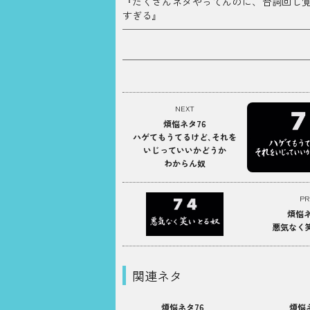
『たくさんネタやってんのに、台詞回し
すぎる』
NEXT
煩悩ネタ76
ハゲてもうてるけど､それを
いじっていいかどうか
わからん奴
PR
煩悩ネ
悪気なく
関連ネタ
煩悩ネタ76
煩悩