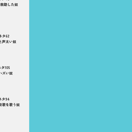
命救助した奴
ネタ62
と声太い奴
タ105
ハズい奴
ネタ94
校歌を歌う奴