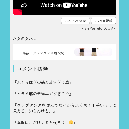
2020.3.29 公開
6.5万回視聴
From YouTube Data API
ネタのタネ↓
最後にタップダンス踊る奴
コメント抜粋
『ふくらはぎの筋肉凄すぎて草』
『ヒラメ筋の発達エグすぎて草』
『タップダンスを嗜んでないからふくちく上手いように
見える。知らんけど。』
『本当に足だけ見ると強そう…
』