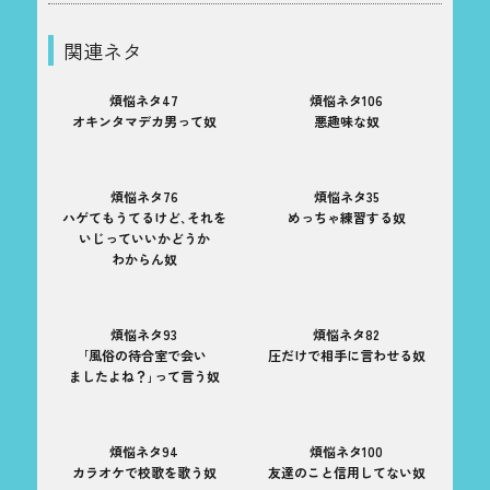
関連ネタ
煩悩ネタ47
煩悩ネタ106
オキンタマデカ男って奴
悪趣味な奴
煩悩ネタ76
煩悩ネタ35
ハゲてもうてるけど､それを
めっちゃ練習する奴
いじっていいかどうか
わからん奴
煩悩ネタ93
煩悩ネタ82
｢風俗の待合室で会い
圧だけで相手に言わせる奴
ましたよね？｣って言う奴
煩悩ネタ94
煩悩ネタ100
カラオケで校歌を歌う奴
友達のこと信用してない奴