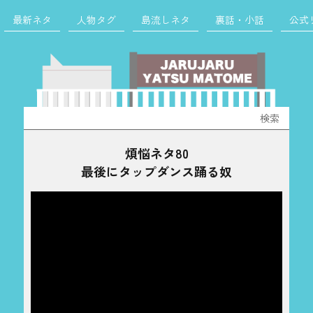
最新ネタ
人物タグ
島流しネタ
裏話・小話
公式
検
索:
煩悩ネタ80
最後にタップダンス踊る奴