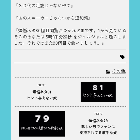
『３０代の足筋じゃないやつ』
『あのスニーカーじゃないから違和感』
『煩悩ネタ80個目閲覧おつかれさまです。1から見ている
そこのあなたは 5時間1分26秒 をジャルジャルと過ごしま
した。それではまた90個目で会いましょう。』
その他
,
NEXT
煩悩ネタ81
ヒント与えない奴
PREV
煩悩ネタ79
珍しい形でファンに
支持されてる歌手な奴