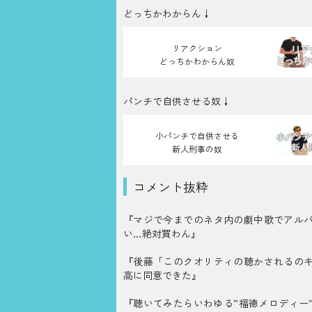
どっちかわからん↓
リアクション
どっちかわからん奴
パンチで自供させる奴↓
小パンチで自供させる
新人刑事の奴
コメント抜粋
『マジで今までのネタ内の劇中歌でアル
い…絶対買わん』
『後藤「このクオリティの聴かされるの
高に同意できた』
『聴いてみたらいわゆる”福徳メロディー