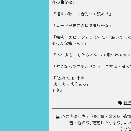
存の曲な奴』
『福徳の歌は３音先まで読める』
『コードが安定の福徳進行やな』
『福徳、スピッツとかDA PUMP聴いてる
芯そんな強いん？』
『0:49 ♪もーもたろさん って歌い出すか
『逆になんで曲聞かせたら自白すると思っ
『｢既存だよ｣小声
｢あっあっえ？あっ｣
すき』
刑
心の声漏れちゃう奴
,
嬉・楽の奴
,
感
苦・悩の奴
,
確定しそうな奴
,
コ
その