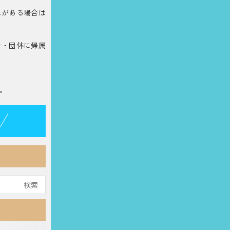
れがある場合は
者・団体に帰属
。