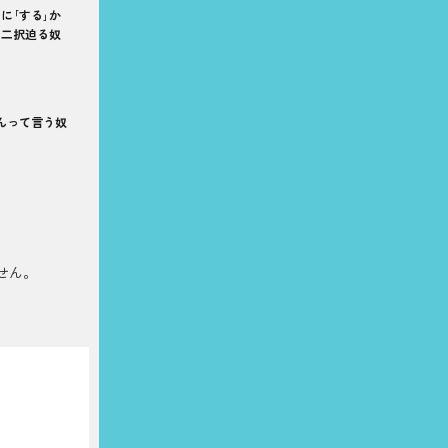
に｢する｣か
の二択迫る奴
んって言う奴
せん。