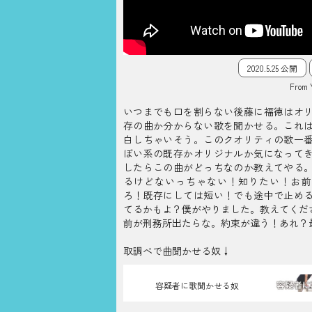
2020.5.25 公開
From 
いつまでも口を割らない後藤に福徳はオ
存の曲か分からない歌を聞かせる。これ
白しちゃいそう。このクオリティの歌一
ぼい系の既存かオリジナルか気になって
したらこの曲がどっちなのか教えてやる
るけどないっちゃない！知りたい！お前
ろ！既存にしては短い！でも途中で止め
てるかもよ？僕がやりました。教えてくだ
前が刑務所出たらな。約束が違う！あれ？
取調べで曲聞かせる奴↓
容疑者に歌聞かせる奴