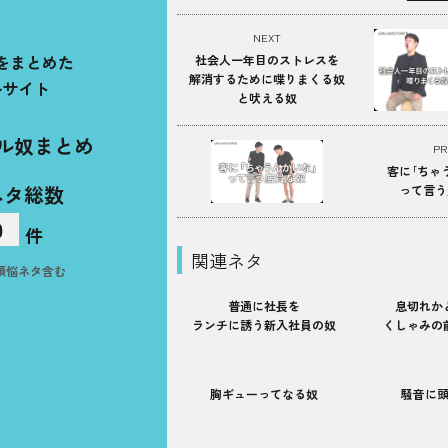
NEXT
をまとめた
社会人一年目のストレスを
解消するために喋りまくる奴
ルサイト
と吠える奴
ル奴まとめ
PR
客に｢ちゃ
ネタ総数
って言う
0
件
関連ネタ
煩悩ネタ含む
普通に社長を
息切れか
ランチに誘う新入社員の奴
くしゃみの
胸ギューってなる奴
騒音に