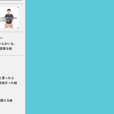
EV
うんかいな｣
店員な奴
と思ったら
前兆だった奴
頭抱える奴