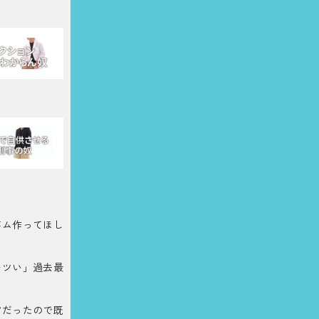
バム作ってほし
キツい」過去最
”だったので既