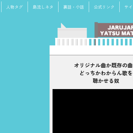
人物タグ
島流しネタ
裏話・小話
公式リンク
サイ
検
索:
オリジナル曲か既存の曲
どっちかわからん歌を
聴かせる奴