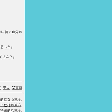
のに何で自分の
と思った』
てるん？』
事
,
犯人
,
関東語
情的になる奴ら
,
ント仕様の奴ら
,
他特徴的な奴ら
,