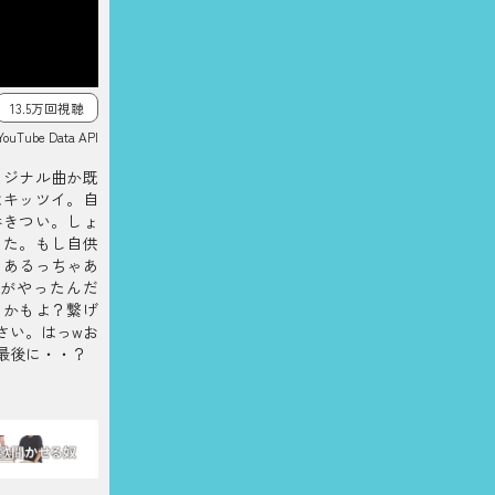
13.5万回視聴
YouTube Data API
リジナル曲か既
はキッツイ。自
番きつい。しょ
きた。もし自供
。あるっちゃあ
がやったんだ
るかもよ？繋げ
さい。はっwお
最後に・・？