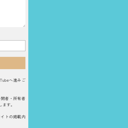
ubeへ進みご
公開者・所有者
します。
サイトの掲載内