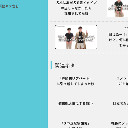
名札にあだ名を書くタイプ
煩悩ネタ含む
の店じゃなかったら
採用されてた奴
PR
｢耐えたー！
けど、何に
わか
関連ネタ
「声筒抜けアパート」
コメン
に引っ越してしまった奴
~202
価値観大事にする奴①
目立ちた
「タコ足配線講習」
社長にツ