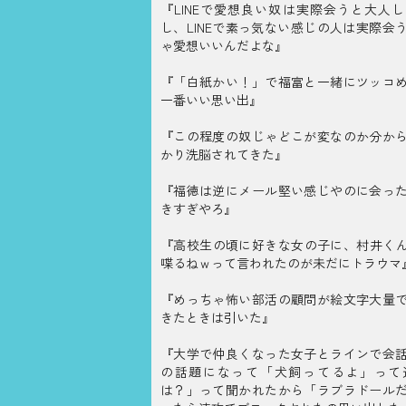
『LINEで愛想良い奴は実際会うと大人
し、LINEで素っ気ない感じの人は実際会
ゃ愛想いいんだよな』
『「白紙かい！」で福富と一緒にツッコ
一番いい思い出』
『この程度の奴じゃどこが変なのか分か
かり洗脳されてきた』
『福徳は逆にメール堅い感じやのに会っ
きすぎやろ』
『高校生の頃に好きな女の子に、村井くんL
喋るねｗって言われたのが未だにトラウマ
『めっちゃ怖い部活の顧問が絵文字大量
きたときは引いた』
『大学で仲良くなった女子とラインで会
の話題になって「犬飼ってるよ」って
は？」って聞かれたから「ラブラドール