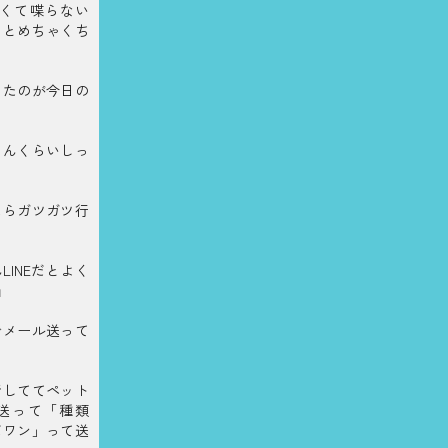
しくて喋らない
うとめちゃくち
めたのが今日の
らんくらいしっ
たらガツガツ行
INEだとよく
』
でメール送って
話しててペット
送って「種類
だワン」って送