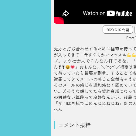
2020.6.16 公開
From 
先方と打ち合わせするために福徳が待っ
が入ってきて「今すぐ向かいマッスル
ブ。よう社会人でこんなん打てるな。「
ん❣❣
」おもんな。＼(^o^)／福徳
て待っていたら後藤が到着。するととて
謝罪してきてメールの感じと全然ちゃう
そのメールの感じを違和感なく認めてい
い。苦そうな顔してたら契約白紙になっ
の利益ない算段って冷静なんかい。後藤
「今回は白紙でごめんねねねねね」あの
へん
コメント抜粋