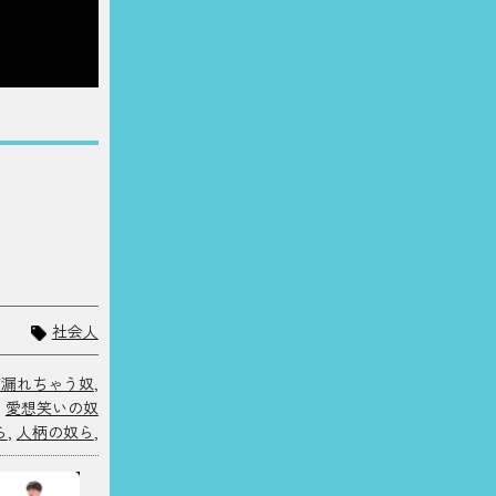
社会人
声漏れちゃう奴
,
,
愛想笑いの奴
ら
,
人柄の奴ら
,