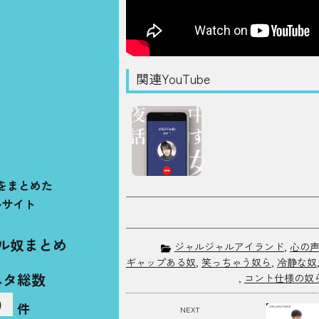
関連YouTube
をまとめた
ルサイト
ル奴まとめ
ジャルジャルアイランド
,
心の
ギャップある奴
,
笑っちゃう奴ら
,
冷静な奴
ネタ総数
,
コント仕様の奴
9
件
NEXT