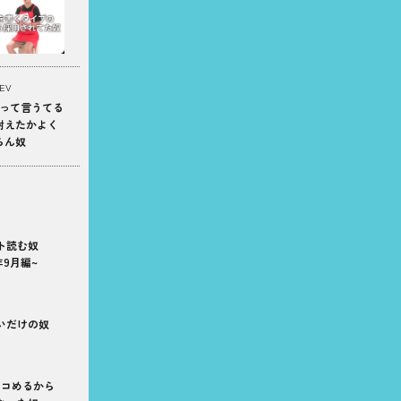
EV
｣って言うてる
耐えたかよく
らん奴
ト読む奴
1年9月編~
いだけの奴
ッコめるから