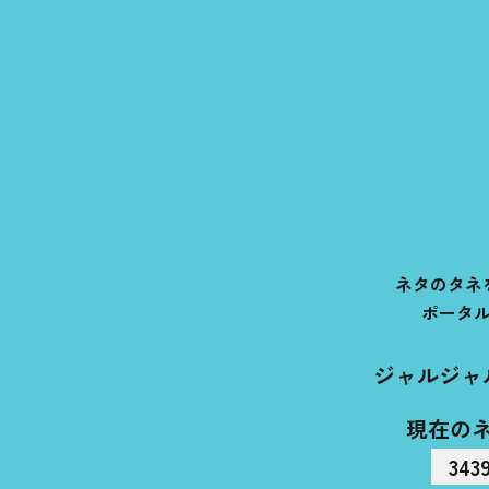
ネタのタネ
ポータ
ジャルジャ
現在の
343