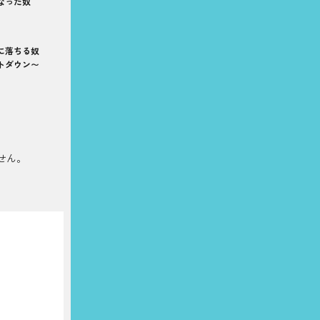
なった奴
に落ちる奴
トダウン〜
せん。