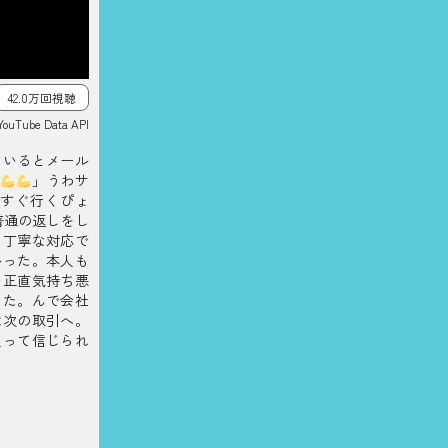
42.0万回視聴
YouTube Data API
ているとメール
」うわサ
すぐ行くぴょ
は普通の返しをし
も丁寧な対応で
かった。本人も
て正直気持ち悪
てた。んで会社
は次の取引へ。
人って信じられ