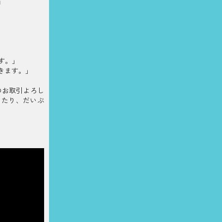
』
ます。」
だきます。」
のお取引よろし
あたり、だいぶ