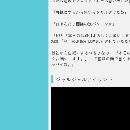
ったら速攻でブロックされたの思い出した
『白紙にするから思いっきりふざけた奴』
『おきんたま面接の逆パターンか』
『1:38 「本日のお取引よろしくお願いし
2:09 「今回のお取引は白紙とさせていた
最初から白紙にするつもりなのに 「本日
くお願いします。」って普通の顔で言う
ヤバイ奴。』
ジャルジャルアイランド