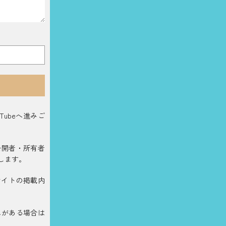
ubeへ進みご
公開者・所有者
します。
サイトの掲載内
れがある場合は