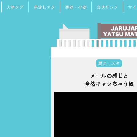
人物タグ
島流しネタ
裏話・小話
公式リンク
サイ
検
索:
島流しネタ
メールの感じと
全然キャラちゃう奴