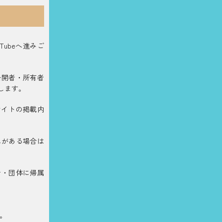
ubeへ進みご
公開者・所有者
します。
サイトの掲載内
れがある場合は
者・団体に帰属
。