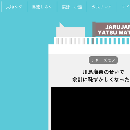
人物タグ
島流しネタ
裏話・小話
公式リンク
サイ
検
索:
シリーズモノ
川島海荷のせいで
余計に恥ずかしくなった