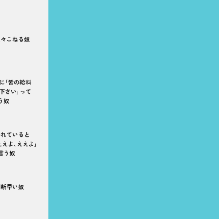
駄々こねる奴
に｢皆の給料
下さい｣って
う奴
われていると
ええよ､ええよ｣
言う奴
判断早い奴