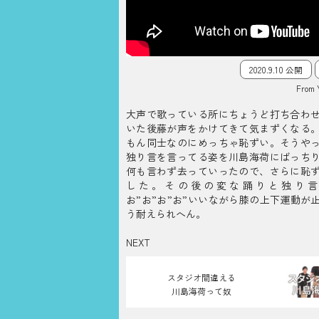
2020.9.10 公開
From 
大声で歌っている所にちょうど打ち合わ
いた後藤が声をかけてきて気まずくなる
もん同士なのにめっちゃ恥ずい。そうや
独り言を言ってる姿を川島海荷にばっち
何も言わず去っていったので、さらに恥
した。その後の変な踊りと独り言
お”お”お”お”いいながら膝の上下運動が
う耐えられへん。
NEXT
スタジオ間違える
川島海荷って奴