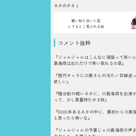
ネタのタネ↓
軽い知り合いに屁
してるとこ見られる奴
コメント抜粋
『ジャルジャルはこんなに頑張って笑い
島海荷は出ただけで笑い取れるの草』
『歴代キャラに川島さんの冷たい目線送
欲しい』
『随分前の軽いネタに、川島海荷を出演
って、少し質量持たせる奴』
『8000本あるネタの中に、最初から川島
と思ったら怖いな』
『ジャルジャルの予算じゃ川島海荷の声
きひんかった感じかな〜』