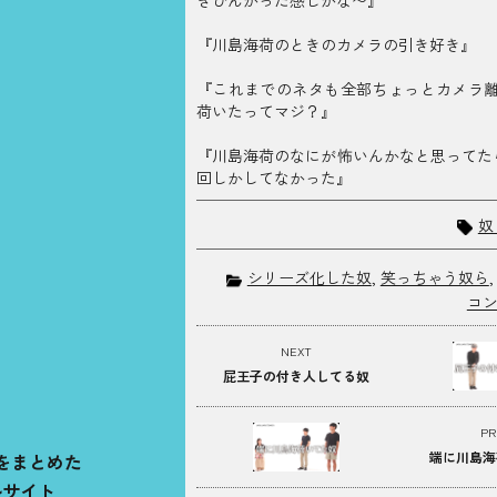
『川島海荷のときのカメラの引き好き』
『これまでのネタも全部ちょっとカメラ
荷いたってマジ？』
『川島海荷のなにが怖いんかなと思ってた
回しかしてなかった』
奴
シリーズ化した奴
,
笑っちゃう奴ら
コ
NEXT
屁王子の付き人してる奴
PR
端に川島海
をまとめた
ルサイト