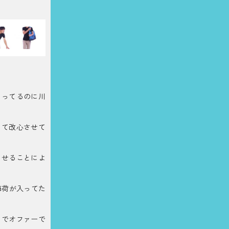
とってるのに川
って改心させて
させることによ
海荷が入ってた
までオファーで