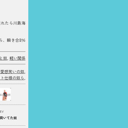
離れたら川島海
ら、瞬き合計6
と奴
,
軽い関係
,
愛想笑いの奴
,
ント仕様の奴ら
,
EV
荷いてた奴