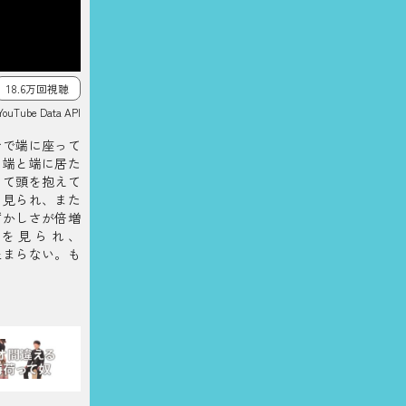
18.6万回視聴
YouTube Data API
せで端に座って
。端と端に居た
って頭を抱えて
り見られ、また
ずかしさが倍増
を見られ、
止まらない。も