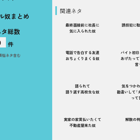
関連ネタ
ル奴まとめ
最終面接前に社長に
誘拐犯に
ネタ総数
気に入られた奴
0
件
電話で告白する友達
バイト初日
煩悩ネタ含む
おちょくりまくる奴
あげたって
言
語られて
気をつか
語り返す高校生な奴
勘違いして｢
って
実家の家賃払いたくて
解散の
不動産屋来た奴