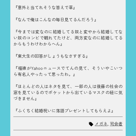
『意外と当てれそうな答えで草』
『なんで俺はこんなの毎日見てるんだろう』
『今までは変なのに結婚してる奴と変やから結婚してな
い奴のコンビで観れてたけど、両方変なのに結婚してる
からもうわけわからへん』
『東大生の回答がしょうもなさすぎる』
『福徳がYahooニュースでてんの見て、そういやこいつ
ら有名人やったって思ったわ。』
『ほとんどの人はネタを見て、一部の人は後藤の社会の
窓を見ているのでポケットから出ているマスクの紐に気
づきません』
『ふくちく結婚祝いに落語プレゼントしてもらえよ』
メガネ
,
司会者