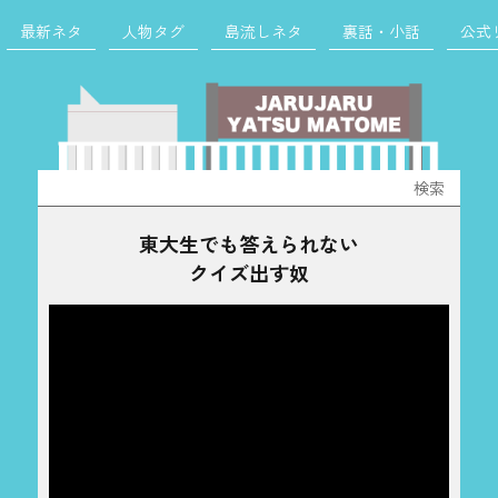
最新ネタ
人物タグ
島流しネタ
裏話・小話
公式
検
索:
東大生でも答えられない
クイズ出す奴