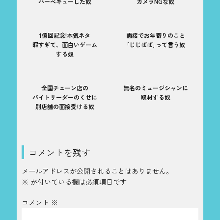
バーベキューした奴
カメラNGな奴
1億回記念!本気ネタ
面接でお年寄りのこと
暇すぎて、面白いゲーム
｢じじばば｣って言う奴
する奴
全国チェーン店の
無名のミュージシャンに
バイトリーダーのくせに
取材する奴
別店舗の面接受ける奴
コメントを残す
メールアドレスが公開されることはありません。
※
が付いている欄は必須項目です
コメント
※