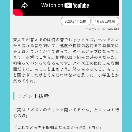
2020.9.14 公開
16.5万回視聴
From YouTube Data API
東大生が答えるのは何の音でしょうクイズ。ヘッドホン
から流れる音を聞いて、速度や物質の名前まで具体的に
考え答えていくが全て違って、タイムアップになってし
まう。正解はこちら。相撲の取り組みの時の音だった。
相撲ってパンってなるんです。クイズ王の俺にこんな問
題だすな。ちょっと止めよう。怒っちゃってる。ちょっ
と頭よぎったけどそんなわけないと思った。小学生とか
集めてやれ。
コメント抜粋
『実は「ズボンのチャック開いてるやん」とツッコミ待
ちの奴』
『これでどっちも既婚者なんだから余計面白い』