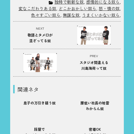
独特で斬新な奴
,
感情的になる奴ら
,
変なこだわりある奴
,
どこかおかしい奴ら
,
怒・憤の奴
,
色々すごい奴ら
,
無謀な奴
,
うまくいかない奴ら
,
NEXT
敬語とタメ口が
混ざってる奴
PREV
スタジオ間違える
川島海荷って奴
関連ネタ
息子の万引き疑う奴
腰低い社長の地雷
わからん奴
服屋で
密着OK