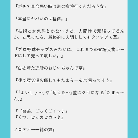
『ガチで具合悪い時は別の病院行くんだろうな』
『本当にヤバいのは福徳。』
『技術とか免許とかないけど、人間性で頑張ってるん
か、と思ったら、最終的に人間としてもクソすぎて草』
『プロ野球チップスみたいに、これまでの登場人物カー
ドにして売って欲しい。』
『白衣着た近所のおじいちゃんで草』
『後で腰低温火傷してもたまらーん!て言ってそう』
『｢よいしょ〜｣や｢耐えた〜｣並にクセになる｢たまら〜
ん｣』
『『お茶、ごっくごく〜♪』
『くつ、ピッカピカ〜♪』
メロディー一緒の奴』