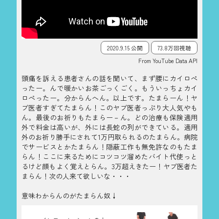
2020.9.15 公開
73.8万回視聴
From YouTube Data API
頭痛を訴える患者さんの話を聞いて、まず腰にカイロぺ
ったー。んで暖かいお茶ごっくごく。もういっちょカイ
ロぺったー。分からんへん。以上です。たまらーん！ヤ
ブ医者すぎてたまらん！このヤブ医者っぷり大人気やも
ん。最後のお祈りもたまらー－ん。どの治療も保険適用
外で料金は高いが、外には長蛇の列ができている。適用
外のお祈り勝手にされて1万円取られるのたまらん。病院
でサービスとかたまらん！隠蔽工作も無免許なのもたま
らん！ここに来るためにコツコツ溜めたバイト代使っと
るけど顔もよく覚えとらん。3万超えきたー！ヤブ医者た
まらん！次の人来て欲しいな・・・
意味わからんのがたまらん奴↓