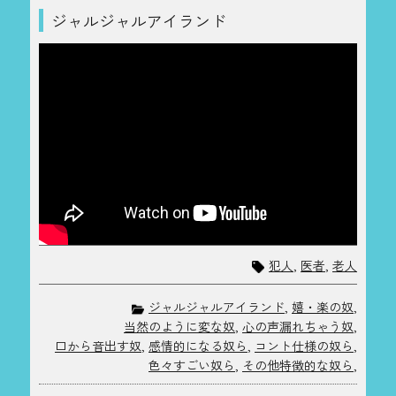
ジャルジャルアイランド
犯人
,
医者
,
老人
ジャルジャルアイランド
,
嬉・楽の奴
,
当然のように変な奴
,
心の声漏れちゃう奴
,
口から音出す奴
,
感情的になる奴ら
,
コント仕様の奴ら
,
色々すごい奴ら
,
その他特徴的な奴ら
,