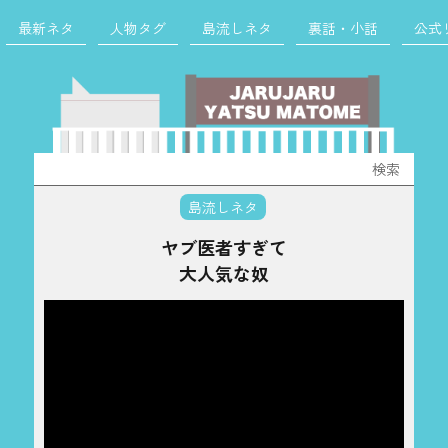
最新ネタ
人物タグ
島流しネタ
裏話・小話
公式
検
索:
島流しネタ
ヤブ医者すぎて
大人気な奴