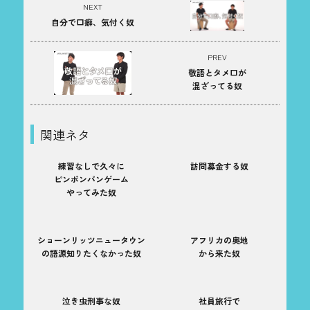
NEXT
自分で口癖、気付く奴
PREV
敬語とタメ口が
混ざってる奴
関連ネタ
練習なしで久々に
訪問募金する奴
ピンポンパンゲーム
やってみた奴
ショーンリッツニュータウン
アフリカの奥地
の語源知りたくなかった奴
から来た奴
泣き虫刑事な奴
社員旅行で