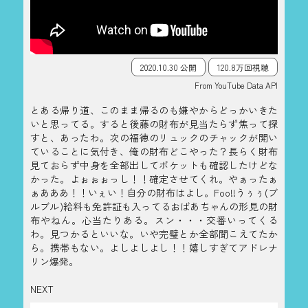
2020.10.30 公開
120.8万回視聴
From YouTube Data API
とある帰り道、このまま帰るのも嫌やからどっかいきた
いと思ってる。すると後藤の財布が見当たらず焦って探
すと、あったわ。次の福徳のリュックのチャックが開い
ていることに気付き、俺の財布どこやった？長らく財布
見ておらず中身を全部出してポケットも確認したけどな
かった。よぉぉぉっし！！確定させてくれ。やぁったぁ
ぁあああ！！いぇい！自分の財布はよし。Foo!!うぅぅ(ブ
ルブル)給料も免許証も入ってるおばあちゃんの形見の財
布やねん。心当たりある。スン・・・交番いってくる
わ。見つかるといいな。いや完璧とか全部聞こえてたか
ら。携帯もない。よしよしよし！！嬉しすぎてアドレナ
リン爆発。
NEXT