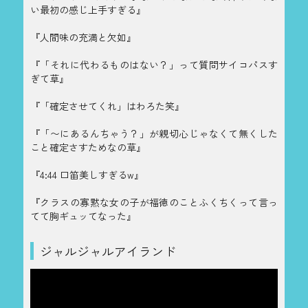
い最初の感じ上手すぎる』
『人間味の充満と欠如』
『「それに代わるものはない？」って質問サイコパスす
ぎて草』
『「確定させてくれ」はわろた笑』
『「〜にあるんちゃう？」が親切心じゃなくて無くした
こと確定さすためなの草』
『4:44 口笛美しすぎるw』
『クラスの寡黙な女の子が福徳のことふくちくって言っ
てて胸ギュッてなった』
ジャルジャルアイランド