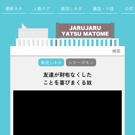
最新ネタ
人物タグ
島流しネタ
裏話・小話
公式
検
索:
島流しネタ
シリーズモノ
友達が財布なくした
ことを喜びまくる奴