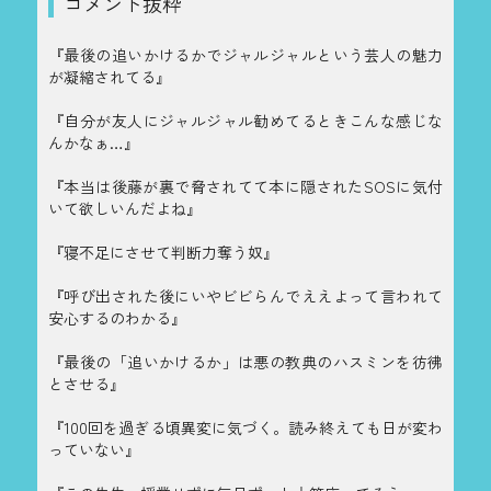
コメント抜粋
『最後の追いかけるかでジャルジャルという芸人の魅力
が凝縮されてる』
『自分が友人にジャルジャル勧めてるときこんな感じな
んかなぁ…』
『本当は後藤が裏で脅されてて本に隠されたSOSに気付
いて欲しいんだよね』
『寝不足にさせて判断力奪う奴』
『呼び出された後にいやビビらんでええよって言われて
安心するのわかる』
『最後の「追いかけるか」は悪の教典のハスミンを彷彿
とさせる』
『100回を過ぎる頃異変に気づく。読み終えても日が変わ
っていない』