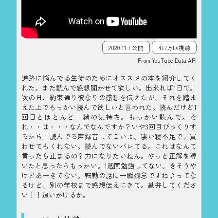
2020.11.7 公開
47.7万回視聴
From YouTube Data API
進路に悩んでる生徒のためにオススメの本を紹介してく
れた。また読んで感想聞かせて欲しい。出来れば1日で。
次の日、約束通り彼なりの感想を伝えたが、それを踏ま
えた上でもっかい読んで欲しいと言われた。読んだけど1
回目とほとんど一緒の気持ち。もっかい読んで。そ
れ・・は・・・なんでなんですか？いや3回目びっくりす
るから！読んでる声録音してこいよ。凄い寝不足で、買
わせてもくれない。読んでないバレてる。これはなんて
言ったら止まるの？力になりたいねん。やっと正解を導
いたと思ったらもっかい。1週間勉強してない。きそうや
けどあーきてない。転勤の話に一瞬残念ですね♪ってな
るけど、別の学校まで感想伝えにきて。勘弁してくださ
い！！追いかけるか。