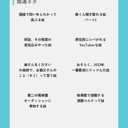
関連ネタ
面接で同い年とわかって
南くん聞き取れる奴
高ぶる奴
パート2
所詮、その程度の
原住民にシバかれる
意気込みやった奴
YouTuberな奴
娘さんをください
おそらく、2023年
の挨拶で、お義父さんの
一番最初にツッコんだ奴
こと〈キミ〉って言う奴
第二の尾崎豊
映画館で感動する
オーディションに
涙腺コルクって奴
参加する奴