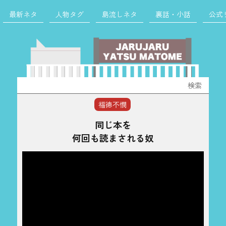
最新ネタ
人物タグ
島流しネタ
裏話・小話
公式
検
索:
福徳不憫
同じ本を
何回も読まされる奴