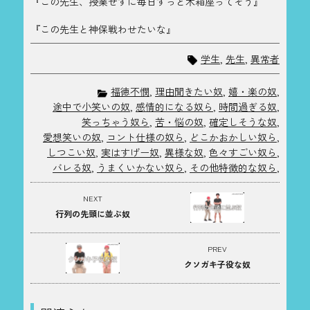
『この先生、授業せずに毎日ずっと木箱座ってそう』
『この先生と神保戦わせたいな』
学生
,
先生
,
異常者
福徳不憫
,
理由聞きたい奴
,
嬉・楽の奴
,
途中で小笑いの奴
,
感情的になる奴ら
,
時間過ぎる奴
,
笑っちゃう奴ら
,
苦・悩の奴
,
確定しそうな奴
,
愛想笑いの奴
,
コント仕様の奴ら
,
どこかおかしい奴ら
,
しつこい奴
,
実はすげー奴
,
異様な奴
,
色々すごい奴ら
,
バレる奴
,
うまくいかない奴ら
,
その他特徴的な奴ら
,
NEXT
行列の先頭に並ぶ奴
PREV
クソガキ子役な奴