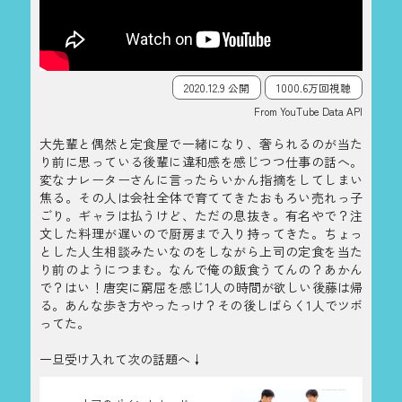
2020.12.9 公開
1000.6万回視聴
From YouTube Data API
大先輩と偶然と定食屋で一緒になり、奢られるのが当た
り前に思っている後輩に違和感を感じつつ仕事の話へ。
変なナレーターさんに言ったらいかん指摘をしてしまい
焦る。その人は会社全体で育ててきたおもろい売れっ子
ごり。ギャラは払うけど、ただの息抜き。有名やで？注
文した料理が遅いので厨房まで入り持ってきた。ちょっ
とした人生相談みたいなのをしながら上司の定食を当た
り前のようにつまむ。なんで俺の飯食うてんの？あかん
で？はい！唐突に窮屈を感じ1人の時間が欲しい後藤は帰
る。あんな歩き方やったっけ？その後しばらく1人でツボ
ってた。
一旦受け入れて次の話題へ↓