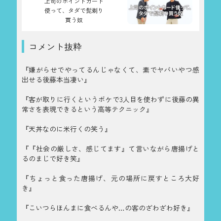
上司のポイントカード
使って、タダで髭剃り
買う奴
コメント抜粋
『嫌がらせでやってるんじゃなくて、素でヤバいやつ感
出せる後藤本当凄い』
『客が取りに行くというボケで3人目を使わずに後藤の異
常さを表現できるという高等テクニック』
『天丼なのに米行くの笑う』
『『社会の厳しさ、感じてます』て言いながら唐揚げと
るのまじで好き笑』
『ちょっと食った唐揚げ、元の場所に戻すところ大好
き』
『こいつらほんまに食べるんや…の客のざわざわ好き』