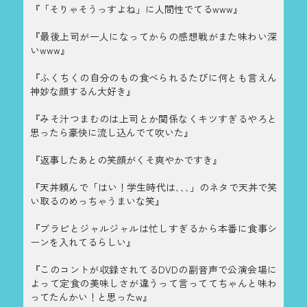
『「そりゃそうっすよね」に人間性でてるwww』
『最後上司が一人になってからの感想戦がまた味わい深
いwww』
『ふくちくの自分のもの食べられるたびに何とも言えん
神妙な顔するん大好き』
『みそ汁つまむのは上司とか関係なくキツすぎるやろと
思ったら豪快に流し込んでて吹いた』
『返事したあとの笑顔がくそ爽やかですき』
『天丼頼んで「はい！学生時代は､､､」のネタで天丼で笑
い取るのめっちゃうまいな笑』
『ブラピとジャルジャルは忙しすぎるから本番に食事シ
ーンを入れてるらしい』
『このコントが収録されてるDVDの副音声で公演会場に
よって定食の美味しさが違うって言っててちゃんと味わ
ってたんかい！と思ったw』