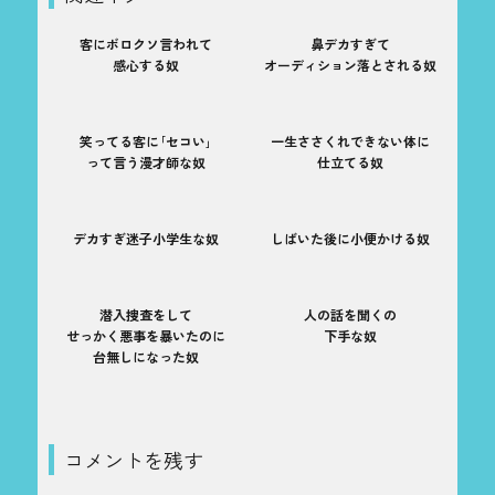
客にボロクソ言われて
鼻デカすぎて
感心する奴
オーディション落とされる奴
笑ってる客に｢セコい｣
一生ささくれできない体に
って言う漫才師な奴
仕立てる奴
デカすぎ迷子小学生な奴
しばいた後に小便かける奴
潜入捜査をして
人の話を聞くの
せっかく悪事を暴いたのに
下手な奴
台無しになった奴
コメントを残す