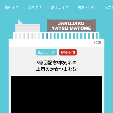
最新ネタ
人物タグ
島流しネタ
裏話・小話
公式
検
索:
島流しネタ
福徳不憫
5億回記念!本気ネタ
上司の定食つまむ奴