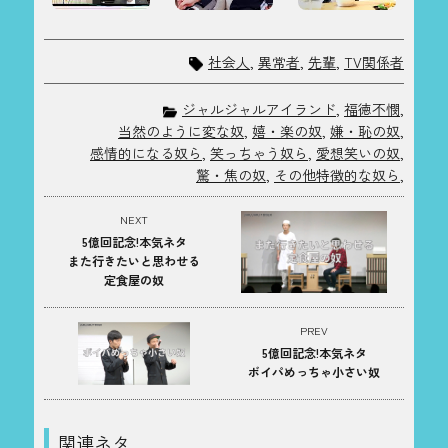
社会人
,
異常者
,
先輩
,
TV関係者
ジャルジャルアイランド
,
福徳不憫
,
当然のように変な奴
,
嬉・楽の奴
,
嫌・恥の奴
,
感情的になる奴ら
,
笑っちゃう奴ら
,
愛想笑いの奴
,
驚・焦の奴
,
その他特徴的な奴ら
,
NEXT
5億回記念!本気ネタ
また行きたいと思わせる
定食屋の奴
PREV
5億回記念!本気ネタ
ボイパめっちゃ小さい奴
関連ネタ