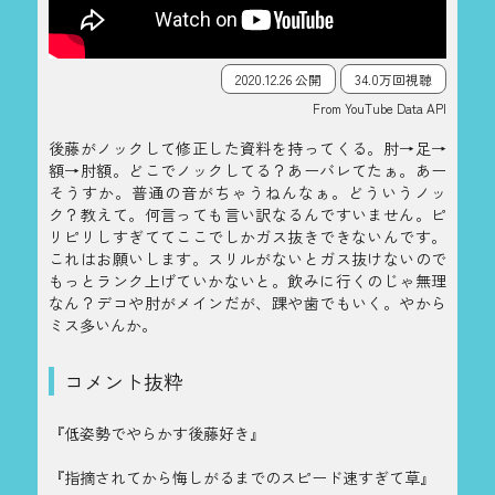
2020.12.26 公開
34.0万回視聴
From YouTube Data API
後藤がノックして修正した資料を持ってくる。肘→足→
額→肘額。どこでノックしてる？あーバレてたぁ。あー
そうすか。普通の音がちゃうねんなぁ。どういうノッ
ク？教えて。何言っても言い訳なるんですいません。ピ
リピリしすぎててここでしかガス抜きできないんです。
これはお願いします。スリルがないとガス抜けないので
もっとランク上げていかないと。飲みに行くのじゃ無理
なん？デコや肘がメインだが、踝や歯でもいく。やから
ミス多いんか。
コメント抜粋
『低姿勢でやらかす後藤好き』
『指摘されてから悔しがるまでのスピード速すぎて草』