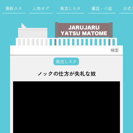
最新ネタ
人物タグ
島流しネタ
裏話・小話
公式
検
索:
島流しネタ
ノックの仕方が失礼な奴