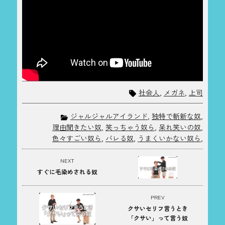
社会人
,
メガネ
,
上司
ジャルジャルアイランド
,
独特で斬新な奴
,
理由聞きたい奴
,
笑っちゃう奴ら
,
呆れ笑いの奴
,
色々すごい奴ら
,
バレる奴
,
うまくいかない奴ら
,
NEXT
すぐに毛染めされる奴
PREV
クサいセリフ言うとき
「クサい」って言う奴