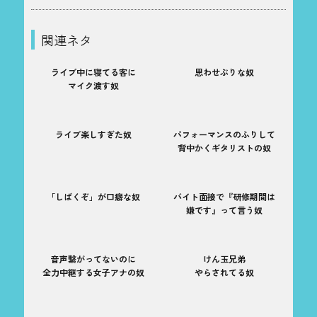
関連ネタ
ライブ中に寝てる客に
思わせぶりな奴
マイク渡す奴
ライブ楽しすぎた奴
パフォーマンスのふりして
背中かくギタリストの奴
「しばくぞ」が口癖な奴
バイト面接で『研修期間は
嫌です』って言う奴
音声繋がってないのに
けん玉兄弟
全力中継する女子アナの奴
やらされてる奴