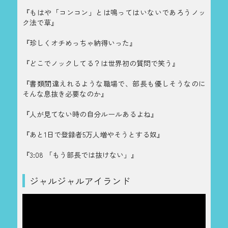
『もはや「コンコン」とは鳴ってはいないであろうノッ
ク法で草』
『珍しくオチめっちゃ納得いった』
『どこでノックしてる？は世界初の質問で笑う』
『書類間違えれるような職場で、部長も優しそうなのに
そんな息抜き必要なのか』
『人が見てない時の自分ルールあるよね』
『あと1日で登録者5万人増やそうとする奴』
『3:08 「もう部長では抜けない」』
ジャルジャルアイランド