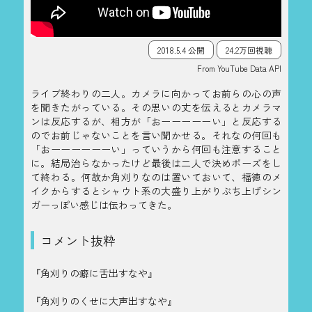
2018.5.4 公開
24.2万回視聴
From YouTube Data API
ライブ終わりの二人。カメラに向かってお前らの心の声
を聞きたがっている。その思いの丈を伝えるとカメラマ
ンは反応するが、相方が「おーーーーーい」と反応する
のでお前じゃないことを言い聞かせる。それなの何回も
「おーーーーーーい」っていうから何回も注意すること
に。結局治らなかったけど最後は二人で決めポーズをし
て終わる。何故か角刈りなのは置いておいて、福徳のメ
イクからするとシャウト系の大盛り上がりぶち上げシン
ガーっぽい感じは伝わってきた。
コメント抜粋
『角刈りの癖に舌出すなや』
『角刈りのくせに大声出すなや』