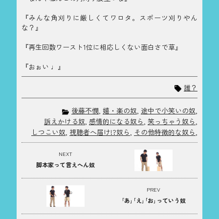
『みんな角刈りに厳しくてワロタ。スポーツ刈りやん
な？』
『再生回数ワースト1位に相応しくない面白さで草』
『おぉい ♩』
誰？
後藤不憫
,
嬉・楽の奴
,
途中で小笑いの奴
,
訴えかける奴
,
感情的になる奴ら
,
笑っちゃう奴ら
,
しつこい奴
,
視聴者へ届け!?奴ら
,
その他特徴的な奴ら
,
NEXT
脚本家って言えへん奴
PREV
｢あ｣｢え｣｢お｣っていう奴