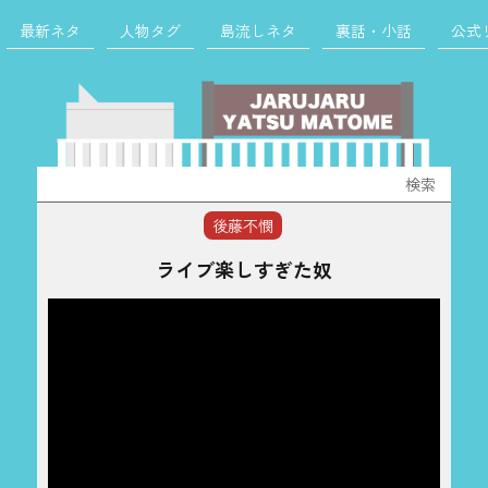
最新ネタ
人物タグ
島流しネタ
裏話・小話
公式
検
索:
後藤不憫
ライブ楽しすぎた奴