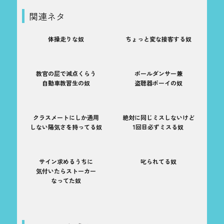
関連ネタ
体操走りな奴
ちょっと変な接客する奴
教官の屁で減点くらう
ポールダンサー兼
自動車教習生の奴
盗聴器ボーイの奴
クラスメートにしか通用
絶対に同じミスしないけど
しない陽気さを持ってる奴
1回目必ずミスる奴
サイン求めるうちに
叱られてる奴
気付いたらストーカー
なってた奴