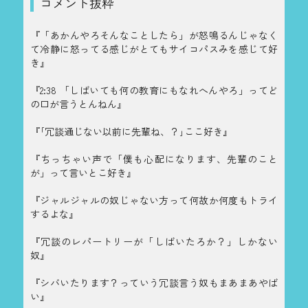
コメント抜粋
『「あかんやろそんなことしたら」が怒鳴るんじゃなく
て冷静に怒ってる感じがとてもサイコパスみを感じて好
き』
『2:38 「しばいても何の教育にもなれへんやろ」ってど
の口が言うとんねん』
『｢冗談通じない以前に先輩ね、？｣ここ好き』
『ちっちゃい声で「僕も心配になります、先輩のこと
が」って言いとこ好き』
『ジャルジャルの奴じゃない方って何故か何度もトライ
するよな』
『冗談のレパートリーが「しばいたろか？」しかない
奴』
『シバいたります？っていう冗談言う奴もまあまあやば
い』