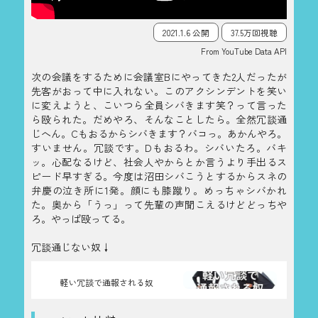
2021.1.6 公開
37.5万回視聴
From YouTube Data API
次の会議をするために会議室Bにやってきた2人だったが
先客がおって中に入れない。このアクシンデントを笑い
に変えようと、こいつら全員シバきます笑？って言った
ら殴られた。だめやろ、そんなことしたら。全然冗談通
じへん。Cもおるからシバきます？バコっ。あかんやろ。
すいません。冗談です。Dもおるわ。シバいたろ。バキ
ッ。心配なるけど、社会人やからとか言うより手出るス
ピード早すぎる。今度は沼田シバこうとするからスネの
弁慶の泣き所に1発。顔にも膝蹴り。めっちゃシバかれ
た。奥から「うっ」って先輩の声聞こえるけどどっちや
ろ。やっぱ殴ってる。
冗談通じない奴↓
軽い冗談で通報される奴