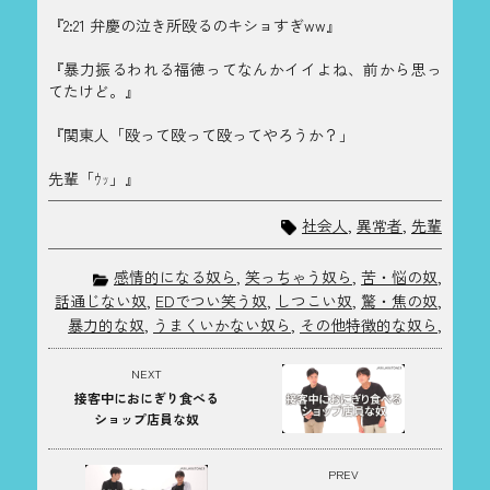
『2:21 弁慶の泣き所殴るのキショすぎww』
『暴力振るわれる福徳ってなんかイイよね、前から思っ
てたけど。』
『関東人「殴って殴って殴ってやろうか？」
先輩「ｳｯ」』
社会人
,
異常者
,
先輩
感情的になる奴ら
,
笑っちゃう奴ら
,
苦・悩の奴
,
話通じない奴
,
EDでつい笑う奴
,
しつこい奴
,
驚・焦の奴
,
暴力的な奴
,
うまくいかない奴ら
,
その他特徴的な奴ら
,
NEXT
接客中におにぎり食べる
ショップ店員な奴
PREV