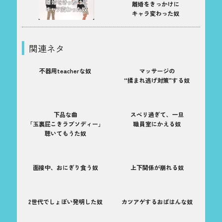
離婚をきっかけに
キャラ変わった奴
関連ネタ
不器用teacherな奴
マッサージの
“揉まれ逃げ対策”する奴
下品な曲
スベリ過ぎて、一旦
「玉裏屁こきラプソディー」
職員室にかえる奴
聴いてもうた奴
面接中、おにぎり食う奴
上下関係が崩れる奴
2世代でしょぼい発明した奴
カツアゲするおばはんな奴