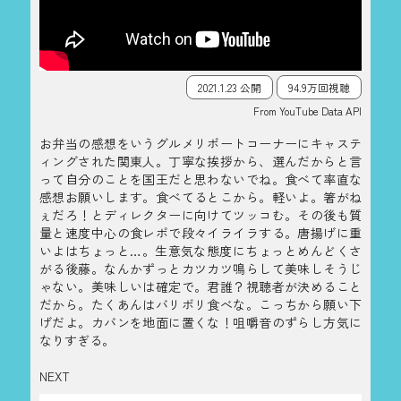
2021.1.23 公開
94.9万回視聴
From YouTube Data API
お弁当の感想をいうグルメリポートコーナーにキャステ
ィングされた関東人。丁寧な挨拶から、選んだからと言
って自分のことを国王だと思わないでね。食べて率直な
感想お願いします。食べてるとこから。軽いよ。箸がね
ぇだろ！とディレクターに向けてツッコむ。その後も質
量と速度中心の食レポで段々イライラする。唐揚げに重
いよはちょっと…。生意気な態度にちょっとめんどくさ
がる後藤。なんかずっとカツカツ鳴らして美味しそうじ
ゃない。美味しいは確定で。君誰？視聴者が決めること
だから。たくあんはバリボリ食べな。こっちから願い下
げだよ。カバンを地面に置くな！咀嚼音のずらし方気に
なりすぎる。
NEXT