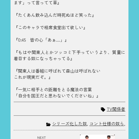
ます」って言ってて草』
『たくあん飲み込んだ時死ぬほど笑った』
『このキャラで相席食堂出て欲しい』
『0:45 皆の心「あぁ…」』
『もはや関東人とかツッコミ下手っていうより、質量に
着目する奴になっちゃってる』
『関東人は番組に呼ばれて森山は呼ばれない
これが現実だぞ。』
『一気に相手との距離をとる魔法の言葉
「自分を国王だと思わないでくださいね」』
TV関係者
シリーズ化した奴
,
コント仕様の奴ら
,
NEXT