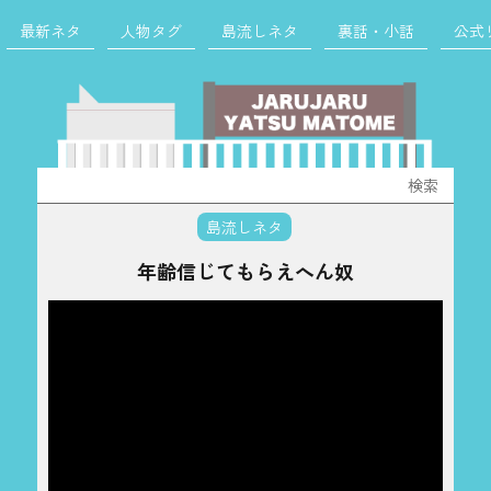
最新ネタ
人物タグ
島流しネタ
裏話・小話
公式
検
索:
島流しネタ
年齢信じてもらえへん奴