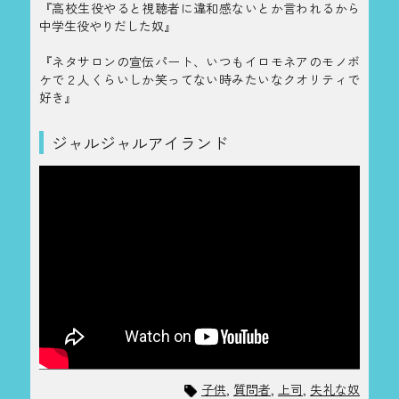
『高校生役やると視聴者に違和感ないとか言われるから
中学生役やりだした奴』
『ネタサロンの宣伝パート、いつもイロモネアのモノボ
ケで２人くらいしか笑ってない時みたいなクオリティで
好き』
ジャルジャルアイランド
子供
,
質問者
,
上司
,
失礼な奴