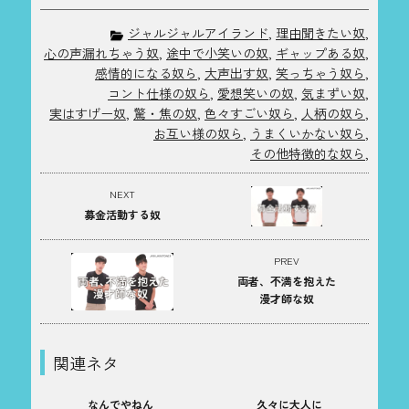
ジャルジャルアイランド
,
理由聞きたい奴
,
心の声漏れちゃう奴
,
途中で小笑いの奴
,
ギャップある奴
,
感情的になる奴ら
,
大声出す奴
,
笑っちゃう奴ら
,
コント仕様の奴ら
,
愛想笑いの奴
,
気まずい奴
,
実はすげー奴
,
驚・焦の奴
,
色々すごい奴ら
,
人柄の奴ら
,
お互い様の奴ら
,
うまくいかない奴ら
,
その他特徴的な奴ら
,
NEXT
募金活動する奴
PREV
両者、不満を抱えた
漫才師な奴
関連ネタ
なんでやねん
久々に大人に