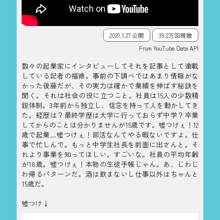
2021.1.27 公開
39.2万回視聴
From YouTube Data API
数々の起業家にインタビューしてそれを記事として連載
している記者の福徳。事前の下調べではあまり情報がな
かった後藤だが、その実力は確かで業績を伸ばす秘訣を
聞く。それは社会の役に立つこと。社員は15人の少数精
鋭体制。3年前から独立し、信念を持って人を動かしてき
た。経歴は？最終学歴は大学に行っておらず中学？卒業
してからのことは分かりませんが15歳です。嘘つけぇ！12
歳で起業…嘘つけぇ！部活なんてやる暇ないですよ。仕
事で忙しんで。もっと中学生社長を前面に出さんと。そ
れより事業を知ってほしい。すごいな。社員の平均年齢
が18歳。嘘つけぇ！本物の生徒手帳じゃん。あ、じわじ
わ帰るパターンだ。酒は飲まないし仕事以外はちゃんと
15歳だ。
嘘つけ↓