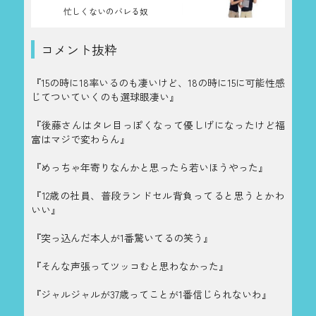
忙しくないのバレる奴
コメント抜粋
『15の時に18率いるのも凄いけど、18の時に15に可能性感
じてついていくのも選球眼凄い』
『後藤さんはタレ目っぽくなって優しげになったけど福
富はマジで変わらん』
『めっちゃ年寄りなんかと思ったら若いほうやった』
『12歳の社員、普段ランドセル背負ってると思うとかわ
いい』
『突っ込んだ本人が1番驚いてるの笑う』
『そんな声張ってツッコむと思わなかった』
『ジャルジャルが37歳ってことが1番信じられないわ』