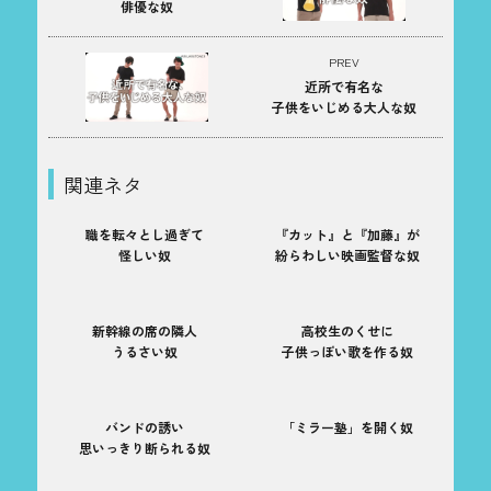
俳優な奴
PREV
近所で有名な
子供をいじめる大人な奴
関連ネタ
職を転々とし過ぎて
『カット』と『加藤』が
怪しい奴
紛らわしい映画監督な奴
新幹線の席の隣人
高校生のくせに
うるさい奴
子供っぽい歌を作る奴
バンドの誘い
「ミラー塾」を開く奴
思いっきり断られる奴