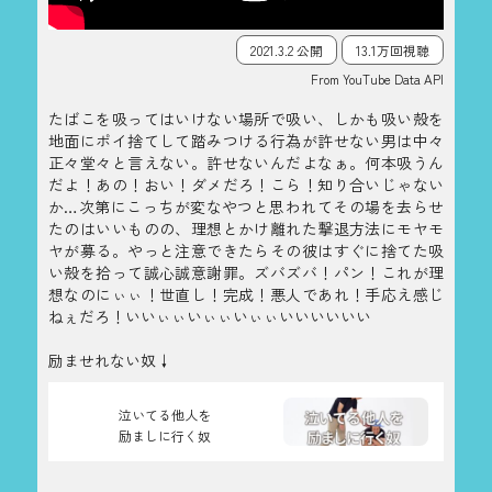
2021.3.2 公開
13.1万回視聴
From YouTube Data API
たばこを吸ってはいけない場所で吸い、しかも吸い殻を
地面にポイ捨てして踏みつける行為が許せない男は中々
正々堂々と言えない。許せないんだよなぁ。何本吸うん
だよ！あの！おい！ダメだろ！こら！知り合いじゃない
か…次第にこっちが変なやつと思われてその場を去らせ
たのはいいものの、理想とかけ離れた撃退方法にモヤモ
ヤが募る。やっと注意できたらその彼はすぐに捨てた吸
い殻を拾って誠心誠意謝罪。ズバズバ！パン！これが理
想なのにぃぃ！世直し！完成！悪人であれ！手応え感じ
ねぇだろ！いいぃぃいぃぃいぃぃいいいいいい
励ませれない奴↓
泣いてる他人を
励ましに行く奴