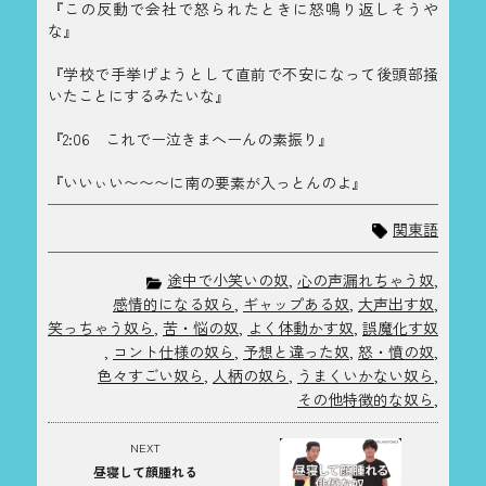
『この反動で会社で怒られたときに怒鳴り返しそうや
な』
『学校で手挙げようとして直前で不安になって後頭部掻
いたことにするみたいな』
『2:06 これでー泣きまへーんの素振り』
『いいぃい〜〜〜に南の要素が入っとんのよ』
関東語
途中で小笑いの奴
,
心の声漏れちゃう奴
,
感情的になる奴ら
,
ギャップある奴
,
大声出す奴
,
笑っちゃう奴ら
,
苦・悩の奴
,
よく体動かす奴
,
誤魔化す奴
,
コント仕様の奴ら
,
予想と違った奴
,
怒・憤の奴
,
色々すごい奴ら
,
人柄の奴ら
,
うまくいかない奴ら
,
その他特徴的な奴ら
,
NEXT
昼寝して顔腫れる