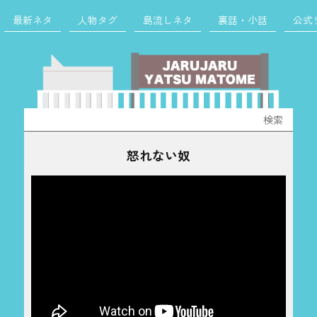
最新ネタ
人物タグ
島流しネタ
裏話・小話
公式
検
索:
怒れない奴