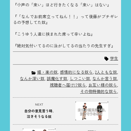
『小声の「来い」ほど行きたくなる「来い」はない』
『「なんでお前席立ってねん！！」って後藤がブチギレ
るの予想してた奴』
『こうゆう人達に挟まれた席って辛いよね』
『絶対気付いてるのに泳がしてるの当たりの先生すぎ』
学生
嬉・楽の奴
,
感情的になる奴ら
,
2人ともな奴
,
なんか深い奴
,
誤魔化す奴
,
しつこい奴
,
なんか言う奴
,
視聴者へ届け!?奴ら
,
お互い様の奴ら
,
その他特徴的な奴ら
,
NEXT
自分の意見言う時､
泣きそうなる奴