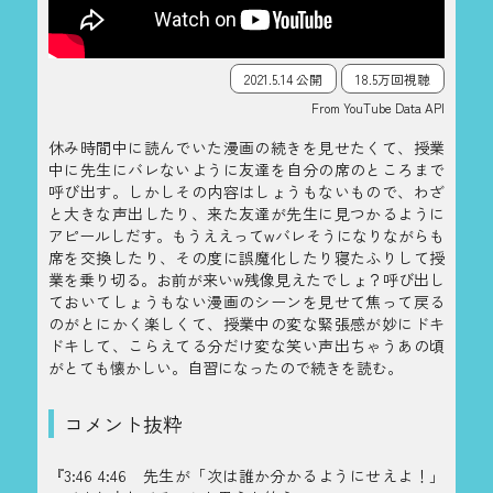
2021.5.14 公開
18.5万回視聴
From YouTube Data API
休み時間中に読んでいた漫画の続きを見せたくて、授業
中に先生にバレないように友達を自分の席のところまで
呼び出す。しかしその内容はしょうもないもので、わざ
と大きな声出したり、来た友達が先生に見つかるように
アピールしだす。もうええってwバレそうになりながらも
席を交換したり、その度に誤魔化したり寝たふりして授
業を乗り切る。お前が来いw残像見えたでしょ？呼び出し
ておいてしょうもない漫画のシーンを見せて焦って戻る
のがとにかく楽しくて、授業中の変な緊張感が妙にドキ
ドキして、こらえてる分だけ変な笑い声出ちゃうあの頃
がとても懐かしい。自習になったので続きを読む。
コメント抜粋
『3:46 4:46 先生が「次は誰か分かるようにせえよ！」