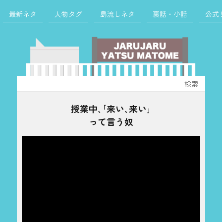
最新ネタ
人物タグ
島流しネタ
裏話・小話
公式
検
索:
授業中､｢来い､来い｣
って言う奴