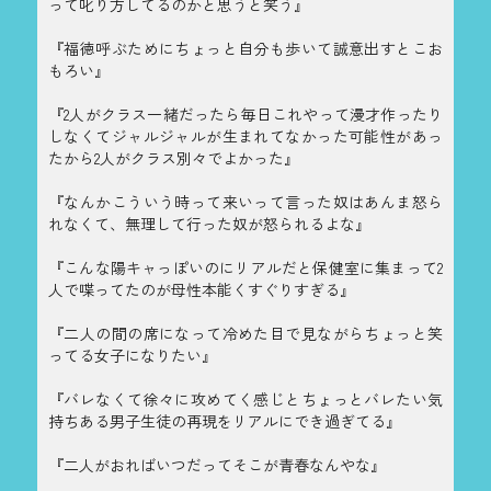
って叱り方してるのかと思うと笑う』
『福徳呼ぶためにちょっと自分も歩いて誠意出すとこお
もろい』
『2人がクラス一緒だったら毎日これやって漫才作ったり
しなくてジャルジャルが生まれてなかった可能性があっ
たから2人がクラス別々でよかった』
『なんかこういう時って来いって言った奴はあんま怒ら
れなくて、無理して行った奴が怒られるよな』
『こんな陽キャっぽいのにリアルだと保健室に集まって2
人で喋ってたのが母性本能くすぐりすぎる』
『二人の間の席になって冷めた目で見ながらちょっと笑
ってる女子になりたい』
『バレなくて徐々に攻めてく感じとちょっとバレたい気
持ちある男子生徒の再現をリアルにでき過ぎてる』
『二人がおればいつだってそこが青春なんやな』