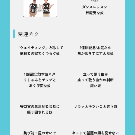
PREV
ダンスレッスン
邪魔男な奴
関連ネタ
「ウェイティング」と称して
2億回記念!本気ネタ
依頼者の家でくつろぐ奴
笛が落ちずにすんだ奴
1億回記念!本気ネタ
立って歌う曲か
くしゃみとゲップと
座って歌う曲かの判断
あくび変な奴
鈍い奴
守口実の緊急記者会見に
サラッとキツいこと言う奴
振り回される奴
跳び箱っ屁のせいで
ネットで話題の顔を見せない