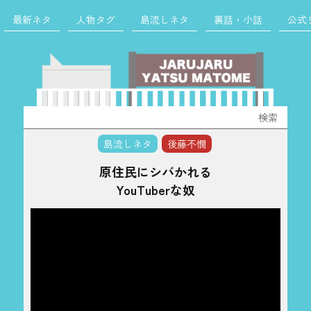
最新ネタ
人物タグ
島流しネタ
裏話・小話
公式
検
索:
島流しネタ
後藤不憫
原住民にシバかれる
YouTuberな奴