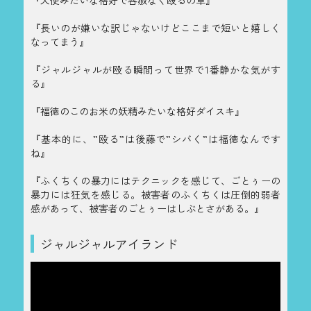
『長いのが嫌いな訳じゃないけどここまで短いと嬉しく
なってまう』
『ジャルジャルが殴る瞬間って世界で1番静かな気がす
る』
『福徳のこのお米の妖精みたいな格好ダイスキ』
『基本的に、”殴る”は後藤で”シバく”は福徳なんです
ね』
『ふくちくの暴力にはテクニックを感じて、ごとぅーの
暴力には狂気を感じる。被害者のふくちくは圧倒的弱者
感があって、被害者のごとぅーはしぶとさがある。』
ジャルジャルアイランド