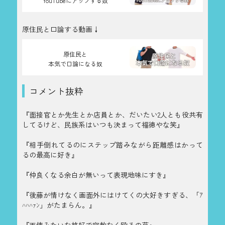
YouTubeにアップする奴
原住民と口論する動画↓
原住民と
本気で口論になる奴
コメント抜粋
『面接官とか先生とか店員とか、だいたい2人とも役共有
してるけど、民族系はいつも決まって福徳やな笑』
『相手倒れてるのにステップ踏みながら距離感はかって
るの最高に好き』
『仲良くなる余白が無いって表現地味にすき』
『後藤が情けなく画面外にはけてくの大好きすぎる、「ｱ
ﾊﾊﾊｧﾝ」がたまらん。』
『天使みたいな格好で容赦なく殴るの草』