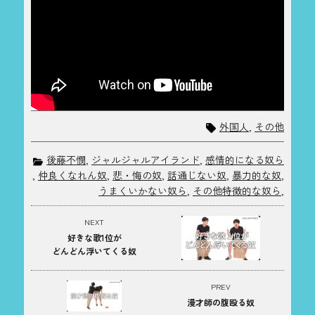
外国人
,
その他
後藤不憫
,
ジャルジャルアイランド
,
感情的になる奴ら
,
仲良くなれん奴
,
悲・悔の奴
,
話通じない奴
,
暴力的な奴
,
うまくいかない奴ら
,
その他特徴的な奴ら
,
NEXT
好きな歌1位が
どんどん浮いてくる奴
PREV
漫才師の腹殴る奴