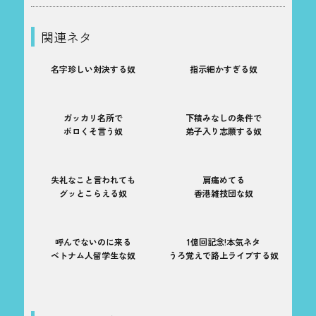
関連ネタ
名字珍しい対決する奴
指示細かすぎる奴
ガッカリ名所で
下積みなしの条件で
ボロくそ言う奴
弟子入り志願する奴
失礼なこと言われても
肩痛めてる
グッとこらえる奴
香港雑技団な奴
呼んでないのに来る
1億回記念!本気ネタ
ベトナム人留学生な奴
うろ覚えで路上ライブする奴