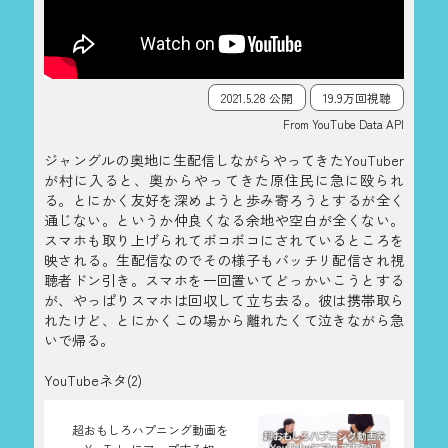
2021.5.28 公開
19.9万回視聴
From YouTube Data API
ジャングルの奥地に生配信しながらやってきたYouTuber
が村に入ると、奥からやってきた原住民に急に殴られ
る。とにかく友好を深めようと歩み寄ろうとするが全く
通じない。というか仲良くなる余地や空白が全くない。
スマホも取り上げられてボコボコにされているところを
映される。生配信なのでその様子もバッチリ配信され視
聴者ドン引き。スマホを一回置いてどっかいこうとする
が、やっぱりスマホは回収して立ち去る。彼は携帯取ら
れたけど、とにかくこの場から離れたくて泣きながら急
いで帰る。
YouTubeネタ(2)
超おもしろハプニング動画を