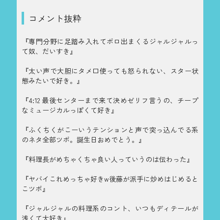
コメント抜粋
『専門分野に足踏み入れてボロ出まくるジャルジャルっ
て奴、だいすき』
『太い声で大胆にタメ口使っても怒られない、スター状
態みたいで好き。』
『4:12 最後センターまで来て決めゼリフ言うの、チープ
なミュージカルっぽくて好き』
『ふくちくがこーいうテンションと声で突っ込んでる系
のネタ全部ツボ。誕生日おめでとう。』
『料理長がめちゃくちゃ良い人っていうのは伝わった』
『ヤバイこれめっちゃ好きw後藤が派手に炒めはじめると
こツボ』
『ジャルジャルの料理系のコント、いつもディテールが
浅くて大好き』