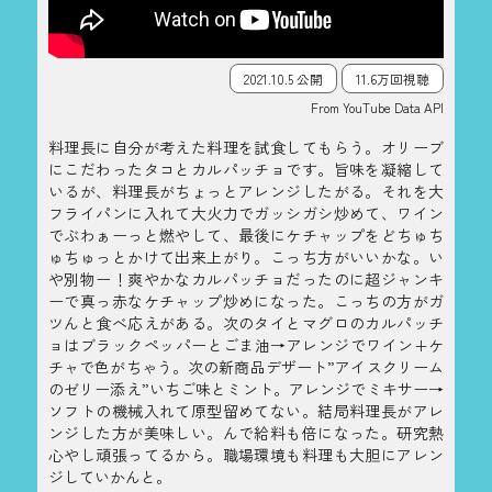
2021.10.5 公開
11.6万回視聴
From YouTube Data API
料理長に自分が考えた料理を試食してもらう。オリーブ
にこだわったタコとカルパッチョです。旨味を凝縮して
いるが、料理長がちょっとアレンジしたがる。それを大
フライパンに入れて大火力でガッシガシ炒めて、ワイン
でぶわぁーっと燃やして、最後にケチャップをどちゅち
ゅちゅっとかけて出来上がり。こっち方がいいかな。い
や別物ー！爽やかなカルパッチョだったのに超ジャンキ
ーで真っ赤なケチャップ炒めになった。こっちの方がガ
ツんと食べ応えがある。次のタイとマグロのカルパッチ
ョはブラックペッパーとごま油→アレンジでワイン+ケ
チャで色がちゃう。次の新商品デザート”アイスクリーム
のゼリー添え”いちご味とミント。アレンジでミキサー→
ソフトの機械入れて原型留めてない。結局料理長がアレ
ンジした方が美味しい。んで給料も倍になった。研究熱
心やし頑張ってるから。職場環境も料理も大胆にアレン
ジしていかんと。