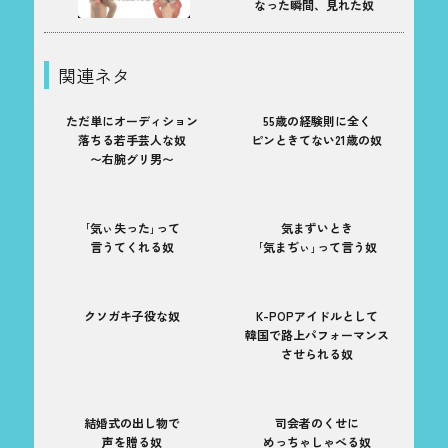
なった瞬間、見れた奴
関連ネタ
ただ単にオーディション
55歳の経験則に全く
落ちる若手芸人な奴
ピンときてない21歳の奴
〜右腕グリ男〜
｢気ぃ失った｣って
気まずいとき
言うてくれる奴
｢気まぢぃ｣って言う奴
クソガキ子役な奴
K-POPアイドルとして
韓国で路上パフォーマンス
させられる奴
結婚式の出し物で
司会者のくせに
声を贈る奴
めっちゃしゃべる奴