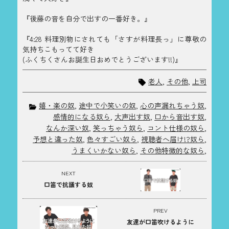
『後藤の音を自分で出すの一番好き。』
『4:28 料理別物にされても「さすが料理長っ」に尊敬の
気持ちこもってて好き
(ふくちくさんお誕生日おめでとうございます!!)』
老人
,
その他
,
上司
嬉・楽の奴
,
途中で小笑いの奴
,
心の声漏れちゃう奴
,
感情的になる奴ら
,
大声出す奴
,
口から音出す奴
,
なんか深い奴
,
笑っちゃう奴ら
,
コント仕様の奴ら
,
予想と違った奴
,
色々すごい奴ら
,
視聴者へ届け!?奴ら
,
うまくいかない奴ら
,
その他特徴的な奴ら
,
NEXT
口笛で抗議する奴
PREV
友達が口笛吹けるように